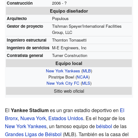
Construcción
2006 - ?
Equipo diseñador
Arquitecto
Populous
Gestor de proyecto
Tishman Speyer/International Facilities
Group, LLC
Ingeniero estructural
Thornton Tomasetti
Ingeniero de servicios
M-E Engineers, Inc
Contratista general
Turner Construction
Equipo local
New York Yankees
(
MLB
)
Pinstripe Bowl (
NCAA
)
New York City FC
(
MLS
)
Sitio web oficial
El
Yankee Stadium
es un gran estadio deportivo en
El
Bronx
,
Nueva York
,
Estados Unidos
. Es el hogar de los
New York Yankees
, un famoso equipo de
béisbol
de las
Grandes Ligas de Béisbol
(MLB). También es la casa del