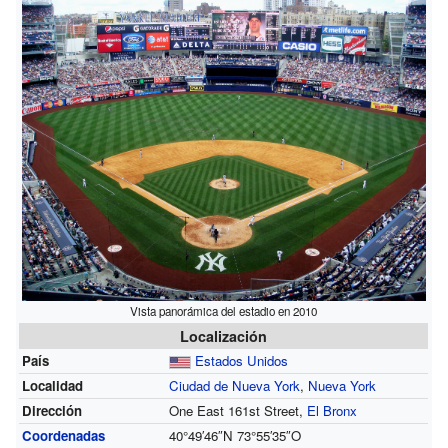
Vista panorámica del estadio en 2010
Localización
País
Estados Unidos
Localidad
Ciudad de Nueva York
,
Nueva York
Dirección
One East 161st Street,
El Bronx
Coordenadas
40°49′46″N
73°55′35″O