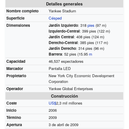
Detalles generales
Nombre completo
Yankee Stadium
Superficie
Césped
Dimensiones
Jardín Izquierdo
: 318
pies
(97 m)
Izquierdo-Central
: 399 pies (122 m)
Jardín Central
: 408 pies (124 m)
Derecho-Central
: 385 pies (117 m)
Jardín Derecho
: 314 pies (96 m)
Barrera
: 52 pies (15.95
m
Capacidad
46,537 espectadores
Marcador
Pantalla LED
Propietario
New York City Economic Development
Corporation
Operador
Yankee Global Enterprises
Construcción
Coste
US$
2,3 mil millones
Inicio
2006
Término
2009
Apertura
3 de abril de 2009