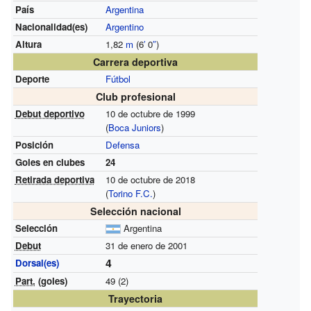
País
Argentina
Nacionalidad(es)
Argentino
Altura
1,82
m
(6
′
0
″
)
Carrera deportiva
Deporte
Fútbol
Club profesional
Debut deportivo
10 de octubre de 1999
(
Boca Juniors
)
Posición
Defensa
Goles en clubes
24
Retirada deportiva
10 de octubre de 2018
(
Torino F.C.
)
Selección nacional
Selección
Argentina
Debut
31 de enero de 2001
4
Dorsal(es)
Part.
(goles)
49 (2)
Trayectoria