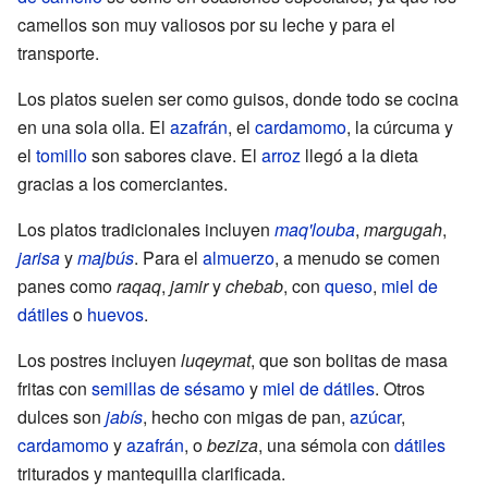
camellos son muy valiosos por su leche y para el
transporte.
Los platos suelen ser como guisos, donde todo se cocina
en una sola olla. El
azafrán
, el
cardamomo
, la cúrcuma y
el
tomillo
son sabores clave. El
arroz
llegó a la dieta
gracias a los comerciantes.
Los platos tradicionales incluyen
maq'louba
,
margugah
,
jarisa
y
majbús
. Para el
almuerzo
, a menudo se comen
panes como
raqaq
,
jamir
y
chebab
, con
queso
,
miel de
dátiles
o
huevos
.
Los postres incluyen
luqeymat
, que son bolitas de masa
fritas con
semillas de sésamo
y
miel de dátiles
. Otros
dulces son
jabís
, hecho con migas de pan,
azúcar
,
cardamomo
y
azafrán
, o
beziza
, una sémola con
dátiles
triturados y mantequilla clarificada.