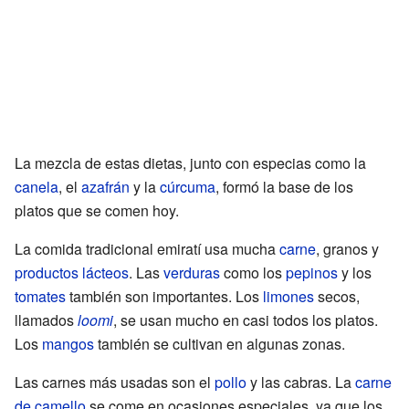
La mezcla de estas dietas, junto con especias como la
canela
, el
azafrán
y la
cúrcuma
, formó la base de los
platos que se comen hoy.
La comida tradicional emiratí usa mucha
carne
, granos y
productos lácteos
. Las
verduras
como los
pepinos
y los
tomates
también son importantes. Los
limones
secos,
llamados
loomi
, se usan mucho en casi todos los platos.
Los
mangos
también se cultivan en algunas zonas.
Las carnes más usadas son el
pollo
y las cabras. La
carne
de camello
se come en ocasiones especiales, ya que los