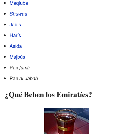
Maqluba
Shuwaa
Jabís
Harís
Asida
Majbús
Pan
jamir
Pan
al-Jabab
¿Qué Beben los Emiratíes?