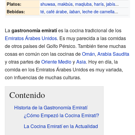
shuwaa
,
makbús
,
maqluba
,
harís
,
jabís
...
Platos:
té
,
café árabe
,
,
leche de camella
...
Bebidas:
laban
La
gastronomía emiratí
es la cocina tradicional de los
Emiratos Árabes Unidos
. Es muy parecida a las comidas
de otros países del Golfo Pérsico. También tiene muchas
cosas en común con las cocinas de
Omán
,
Arabia Saudita
y otras partes de
Oriente Medio
y
Asia
. Hoy en día, la
comida en los Emiratos Árabes Unidos es muy variada,
con influencias de muchas culturas.
Contenido
Historia de la Gastronomía Emiratí
¿Cómo Empezó la Cocina Emiratí?
La Cocina Emiratí en la Actualidad