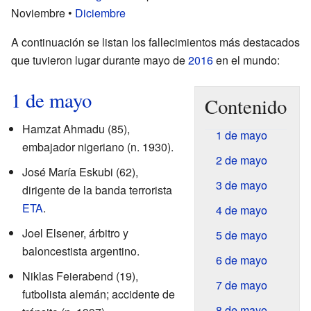
Noviembre •
Diciembre
A continuación se listan los fallecimientos más destacados
que tuvieron lugar durante mayo de
2016
en el mundo:
1 de mayo
Contenido
Hamzat Ahmadu (85),
1 de mayo
embajador nigeriano (n. 1930).
2 de mayo
José María Eskubi (62),
3 de mayo
dirigente de la banda terrorista
ETA
.
4 de mayo
Joel Elsener, árbitro y
5 de mayo
baloncestista argentino.
6 de mayo
Niklas Feierabend (19),
7 de mayo
futbolista alemán; accidente de
8 de mayo