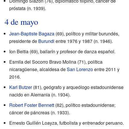
Domingo Siazon (76), diplomático filipino, cáncer de
próstata (n. 1939).
4 de mayo
Jean-Baptiste Bagaza
(69), político y militar burundés,
presidente de
Burundi
entre 1976 y 1987 (n. 1946).
Ion Beitia (69), bailarín y profesor de danza español.
Esmila del Socorro Bravo Molina (71), política
nicaragüense, alcaldesa de
San Lorenzo
entre 2011 y
2016.
Karl Butzer
(81), geógrafo y arqueólogo estadounidense
nacido en Alemania (n. 1934).
Robert Foster Bennett
(82), político estadounidense;
cáncer de páncreas (n. 1933).
Ernesto Guillén Loayza, futbolista y entrenador peruano.