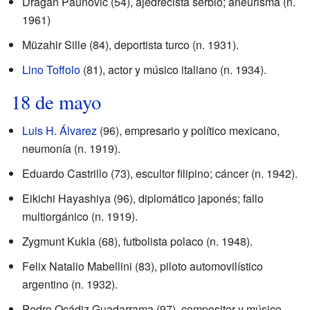
Dragan Páunovic (54), ajedrecista serbio; aneurisma (n.
1961)
Müzahir Sille (84), deportista turco (n. 1931).
Lino Toffolo
(81), actor y músico italiano (n. 1934).
18 de mayo
Luis H. Álvarez
(96), empresario y político mexicano,
neumonía (n. 1919).
Eduardo Castrillo (73), escultor filipino; cáncer (n. 1942).
Eikichi Hayashiya (96), diplomático japonés; fallo
multiorgánico (n. 1919).
Zygmunt Kukla (68), futbolista polaco (n. 1948).
Felix Natalio Mabellini (83), piloto automovilístico
argentino (n. 1932).
Pedro Ocádiz Guadarrama (97), compositor y músico