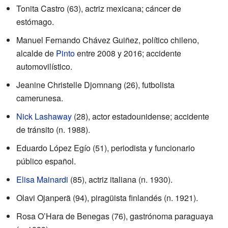
Tonita Castro (63), actriz mexicana; cáncer de
estómago.
Manuel Fernando Chávez Guiñez, político chileno,
alcalde de
Pinto
entre 2008 y 2016; accidente
automovilístico.
Jeanine Christelle Djomnang (26), futbolista
camerunesa.
Nick Lashaway
(28), actor estadounidense; accidente
de tránsito (n. 1988).
Eduardo López Egío (51), periodista y funcionario
público español.
Elisa Mainardi
(85), actriz italiana (n. 1930).
Olavi Ojanperä (94), piragüista finlandés (n. 1921).
Rosa O’Hara de Benegas (76), gastrónoma paraguaya