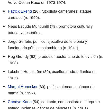
Volvo Ocean Race en 1973-1974.
Patrick Ekeng
(26), futbolista camerunés; ataque
cardíaco (n. 1990).
Neus Escudé Muncunill (79), promotora cultural y
educativa española.
Jorge Gerlein, político, ejecutivo de telefonía y
funcionario público colombiano (n. 1941).
Reg Grundy (92), productor australiano de televisión (n.
1923).
Lakshmi Holmström (80), escritora indo-británica (n.
1935).
Margot Honecker
(89), política alemana, cáncer de
mama (n. 1927).
Candye Kane
(54), cantante, compositora e intérprete
estadounidense; cáncer de páncreas (n. 1961).