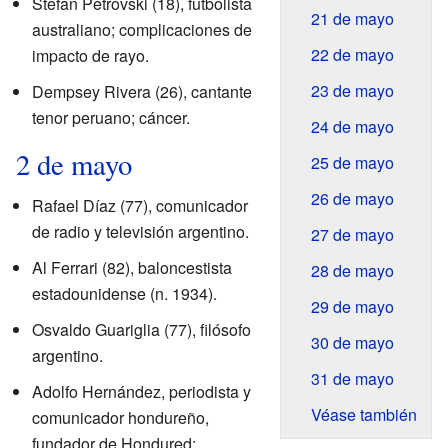
Stefan Petrovski (18), futbolista
21 de mayo
australiano; complicaciones de
22 de mayo
impacto de rayo.
23 de mayo
Dempsey Rivera (26), cantante
tenor peruano; cáncer.
24 de mayo
2 de mayo
25 de mayo
26 de mayo
Rafael Díaz (77), comunicador
de radio y televisión argentino.
27 de mayo
Al Ferrari (82), baloncestista
28 de mayo
estadounidense (n. 1934).
29 de mayo
Osvaldo Guariglia (77), filósofo
30 de mayo
argentino.
31 de mayo
Adolfo Hernández, periodista y
Véase también
comunicador hondureño,
fundador de Hondured;