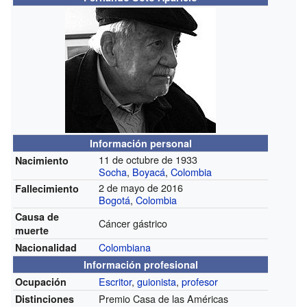
Información personal
11 de octubre de 1933
Nacimiento
Socha
,
Boyacá
,
Colombia
2 de mayo de 2016
Fallecimiento
Bogotá
,
Colombia
Causa de
Cáncer gástrico
muerte
Colombiana
Nacionalidad
Información profesional
Escritor
,
guionista
,
profesor
Ocupación
Premio Casa de las Américas
Distinciones