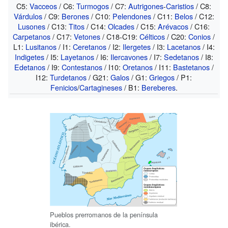
C5:
Vacceos
/ C6:
Turmogos
/ C7:
Autrigones
-
Caristios
/ C8:
Várdulos
/ C9:
Berones
/ C10:
Pelendones
/ C11:
Belos
/ C12:
Lusones
/ C13:
Titos
/ C14:
Olcades
/ C15:
Arévacos
/ C16:
Carpetanos
/ C17:
Vetones
/ C18-C19:
Célticos
/ C20:
Conios
/
L1:
Lusitanos
/ I1:
Ceretanos
/ I2:
Ilergetes
/ I3:
Lacetanos
/ I4:
Indigetes
/ I5:
Layetanos
/ I6:
Ilercavones
/ I7:
Sedetanos
/ I8:
Edetanos
/ I9:
Contestanos
/ I10:
Oretanos
/ I11:
Bastetanos
/
I12:
Turdetanos
/ G21:
Galos
/ G1:
Griegos
/ P1:
Fenicios
/
Cartagineses
/ B1:
Bereberes
.
Pueblos prerromanos de la península
ibérica.