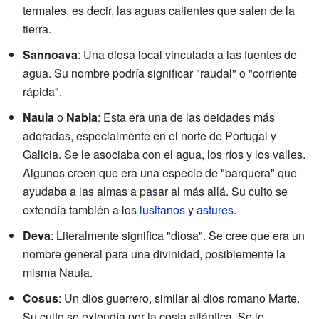
termales, es decir, las aguas calientes que salen de la
tierra.
Sannoava
: Una diosa local vinculada a las fuentes de
agua. Su nombre podría significar "raudal" o "corriente
rápida".
Nauia
o
Nabia
: Esta era una de las deidades más
adoradas, especialmente en el norte de Portugal y
Galicia. Se le asociaba con el agua, los ríos y los valles.
Algunos creen que era una especie de "barquera" que
ayudaba a las almas a pasar al más allá. Su culto se
extendía también a los
lusitanos
y
astures
.
Deva
: Literalmente significa "diosa". Se cree que era un
nombre general para una divinidad, posiblemente la
misma Nauia.
Cosus
: Un dios guerrero, similar al dios romano Marte.
Su culto se extendía por la costa atlántica. Se le