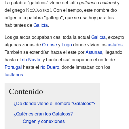
La palabra "galaicos" viene del latín
gallaeci
o
callaeci
y
del griego Καλλαϊκοί. Con el tiempo, este nombre dio
origen a la palabra "gallego", que se usa hoy para los
habitantes de
Galicia
.
Los galaicos ocupaban casi toda la actual
Galicia
, excepto
algunas zonas de
Orense
y
Lugo
donde vivían los
astures
.
También se extendían hacia el este por
Asturias
, llegando
hasta el
río Navia
, y hacia el sur, ocupando el norte de
Portugal
hasta el
río Duero
, donde limitaban con los
lusitanos
.
Contenido
¿De dónde viene el nombre "Galaicos"?
¿Quiénes eran los Galaicos?
Origen y conexiones