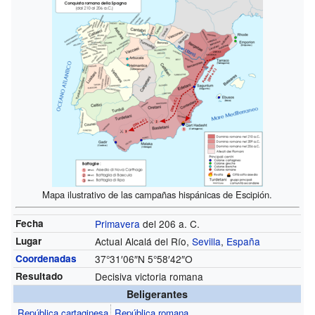
Mapa ilustrativo de las campañas hispánicas de Escipión.
Fecha
Primavera
del 206 a. C.
Lugar
Actual Alcalá del Río,
Sevilla
,
España
Coordenadas
37°31′06″N
5°58′42″O
Resultado
Decisiva victoria romana
Beligerantes
República cartaginesa
República romana