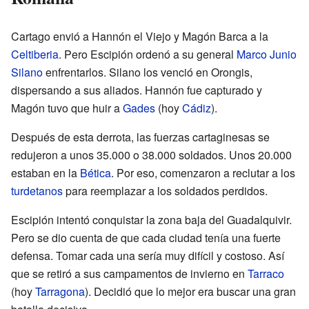
Cartago envió a Hannón el Viejo y Magón Barca a la
Celtiberia
. Pero Escipión ordenó a su general
Marco Junio
Silano
enfrentarlos. Silano los venció en Orongis,
dispersando a sus aliados. Hannón fue capturado y
Magón tuvo que huir a
Gades
(hoy
Cádiz
).
Después de esta derrota, las fuerzas cartaginesas se
redujeron a unos 35.000 o 38.000 soldados. Unos 20.000
estaban en la
Bética
. Por eso, comenzaron a reclutar a los
turdetanos
para reemplazar a los soldados perdidos.
Escipión intentó conquistar la zona baja del Guadalquivir.
Pero se dio cuenta de que cada ciudad tenía una fuerte
defensa. Tomar cada una sería muy difícil y costoso. Así
que se retiró a sus campamentos de invierno en
Tarraco
(hoy
Tarragona
). Decidió que lo mejor era buscar una gran