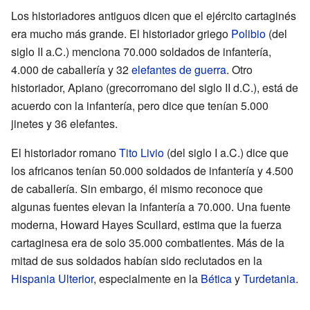
Los historiadores antiguos dicen que el ejército cartaginés
era mucho más grande. El historiador griego
Polibio
(del
siglo II a.C.) menciona 70.000 soldados de infantería,
4.000 de caballería y 32
elefantes de guerra
. Otro
historiador, Apiano (grecorromano del siglo II d.C.), está de
acuerdo con la infantería, pero dice que tenían 5.000
jinetes y 36 elefantes.
El historiador romano
Tito Livio
(del siglo I a.C.) dice que
los africanos tenían 50.000 soldados de infantería y 4.500
de caballería. Sin embargo, él mismo reconoce que
algunas fuentes elevan la infantería a 70.000. Una fuente
moderna, Howard Hayes Scullard, estima que la fuerza
cartaginesa era de solo 35.000 combatientes. Más de la
mitad de sus soldados habían sido reclutados en la
Hispania Ulterior
, especialmente en la
Bética
y
Turdetania
.