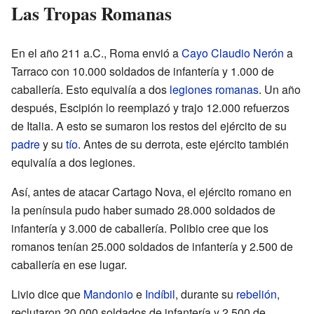
Las Tropas Romanas
En el año 211 a.C., Roma envió a
Cayo Claudio Nerón
a
Tarraco con 10.000 soldados de infantería y 1.000 de
caballería. Esto equivalía a dos
legiones romanas
. Un año
después, Escipión lo reemplazó y trajo 12.000 refuerzos
de Italia. A esto se sumaron los restos del ejército de su
padre
y su
tío
. Antes de su derrota, este ejército también
equivalía a dos legiones.
Así, antes de atacar Cartago Nova, el ejército romano en
la península pudo haber sumado 28.000 soldados de
infantería y 3.000 de caballería. Polibio cree que los
romanos tenían 25.000 soldados de infantería y 2.500 de
caballería en ese lugar.
Livio dice que
Mandonio
e
Indíbil
, durante su
rebelión
,
reclutaron 20.000 soldados de infantería y 2.500 de