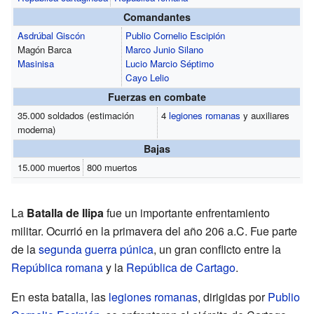
Comandantes
Asdrúbal Giscón
Publio Cornelio Escipión
Magón Barca
Marco Junio Silano
Masinisa
Lucio Marcio Séptimo
Cayo Lelio
Fuerzas en combate
35.000 soldados (estimación
4
legiones romanas
y auxiliares
moderna)
Bajas
15.000 muertos
800 muertos
La
Batalla de Ilipa
fue un importante enfrentamiento
militar. Ocurrió en la primavera del año 206 a.C. Fue parte
de la
segunda guerra púnica
, un gran conflicto entre la
República romana
y la
República de Cartago
.
En esta batalla, las
legiones romanas
, dirigidas por
Publio