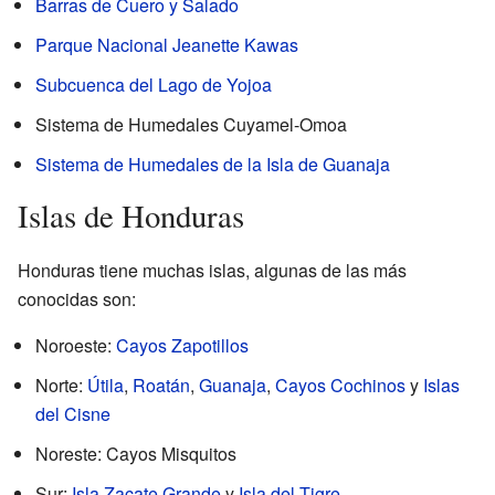
Barras de Cuero y Salado
Parque Nacional Jeanette Kawas
Subcuenca del Lago de Yojoa
Sistema de Humedales Cuyamel-Omoa
Sistema de Humedales de la Isla de Guanaja
Islas de Honduras
Honduras tiene muchas islas, algunas de las más
conocidas son:
Noroeste:
Cayos Zapotillos
Norte:
Útila
,
Roatán
,
Guanaja
,
Cayos Cochinos
y
Islas
del Cisne
Noreste: Cayos Misquitos
Sur:
Isla Zacate Grande
y
Isla del Tigre