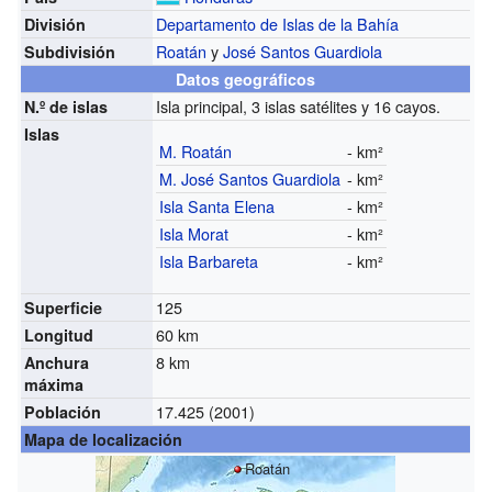
Departamento de Islas de la Bahía
División
Roatán
y
José Santos Guardiola
Subdivisión
Datos geográficos
Isla principal, 3 islas satélites y 16 cayos.
N.º de islas
Islas
M. Roatán
- km²
M. José Santos Guardiola
- km²
Isla Santa Elena
- km²
Isla Morat
- km²
Isla Barbareta
- km²
125
Superficie
60 km
Longitud
8 km
Anchura
máxima
17.425 (2001)
Población
Mapa de localización
Roatán