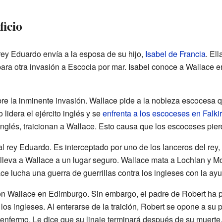
ficio
rey Eduardo envía a la esposa de su hijo,
Isabel de Francia
. El
para otra invasión a Escocia por mar. Isabel conoce a Wallace e
obre la inminente invasión. Wallace pide a la nobleza escocesa 
 lidera el ejército inglés y se
enfrenta a los escoceses en Falki
nglés, traicionan a Wallace. Esto causa que los escoceses pierd
 al rey Eduardo. Es interceptado por uno de los lanceros del rey,
lleva a Wallace a un lugar seguro. Wallace mata a Lochlan y Mo
ace lucha una guerra de guerrillas contra los ingleses con la ayu
on Wallace en Edimburgo. Sin embargo, el padre de Robert ha 
los ingleses. Al enterarse de la traición, Robert se opone a su 
nfermo. Le dice que su linaje terminará después de su muerte, 