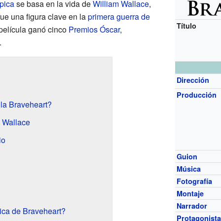
épica
se basa en la vida de
William Wallace
,
 fue una figura clave en la
primera guerra de
Título
 película ganó cinco
Premios Óscar
,
.
Dirección
Producción
ula Braveheart?
m Wallace
io
Guion
Música
Fotografía
Montaje
Narrador
ica de Braveheart?
Protagonist