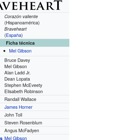
Corazón valiente
(Hispanoamérica)
Braveheart
(
España
)
Ficha técnica
Mel Gibson
Bruce Davey
Mel Gibson
Alan Ladd Jr.
Dean Lopata
Stephen McEveety
Elisabeth Robinson
Randall Wallace
James Horner
John Toll
Steven Rosenblum
Angus McFadyen
Mel Gibson
as