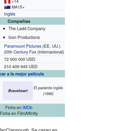
+14
MA15+
Inglés
Compañías
The Ladd Company
Icon Productions
Paramount Pictures
(EE. UU.)
20th Century Fox
(internacional)
72 000 000 USD
210 409 945 USD
n
ar a la mejor película
El paciente inglés
Braveheart
(1996)
Ficha
en
IMDb
Ficha
en FilmAffinity
 MacClannough. Se casan en