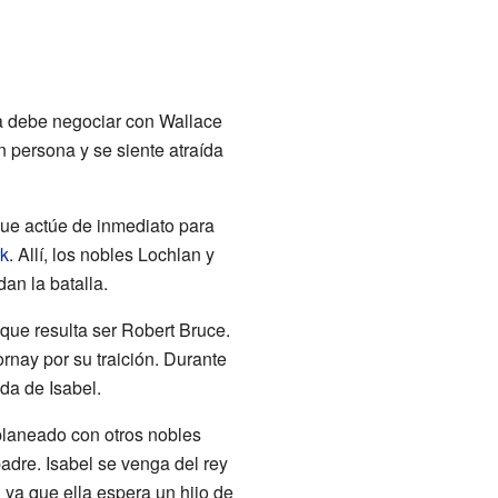
la debe negociar con Wallace
n persona y se siente atraída
que actúe de inmediato para
rk
. Allí, los nobles Lochlan y
an la batalla.
 que resulta ser Robert Bruce.
rnay por su traición. Durante
da de Isabel.
planeado con otros nobles
padre. Isabel se venga del rey
ya que ella espera un hijo de