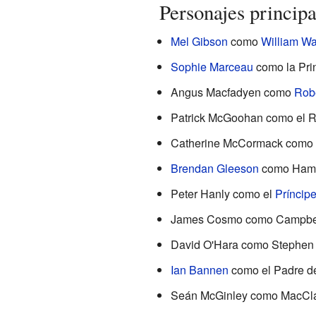
Personajes principa
Mel Gibson
como
William Wa
Sophie Marceau
como la Pr
Angus Macfadyen como
Robe
Patrick McGoohan como el 
Catherine McCormack como
Brendan Gleeson
como Ham
Peter Hanly como el
Príncip
James Cosmo como Campbe
David O'Hara como Stephen 
Ian Bannen
como el Padre d
Seán McGinley como MacCl