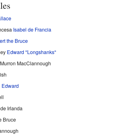
les
llace
incesa
Isabel de Francia
rt the Bruce
Rey
Edward "Longshanks"
 Murron MacClannough
ish
e Edward
ll
de Irlanda
e Bruce
annough