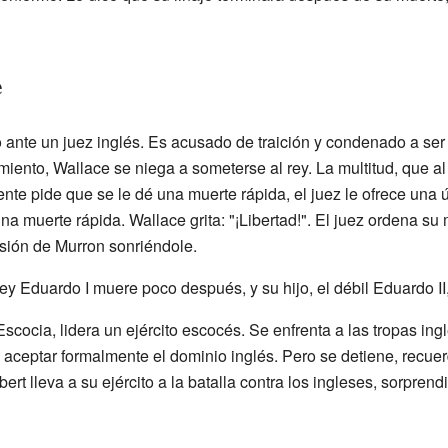
e
 ante un juez inglés. Es acusado de traición y condenado a ser 
miento, Wallace se niega a someterse al rey. La multitud, que a
ente pide que se le dé una muerte rápida, el juez le ofrece una 
na muerte rápida. Wallace grita: "¡Libertad!". El juez ordena su
isión de Murron sonriéndole.
y Eduardo I muere poco después, y su hijo, el débil Eduardo II
scocia, lidera un ejército escocés. Se enfrenta a las tropas in
e aceptar formalmente el dominio inglés. Pero se detiene, recue
rt lleva a su ejército a la batalla contra los ingleses, sorpren