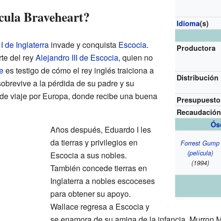
ícula Braveheart?
Idioma
(s)
 de Inglaterra
invade y conquista
Escocia
.
Productora
te del rey
Alejandro III de Escocia
, quien no
e
es testigo de cómo el rey inglés traiciona a
Distribución
obrevive a la pérdida de su padre y su
a de viaje por Europa, donde recibe una buena
Presupuesto
Recaudació
Ósc
Años después, Eduardo I les
da tierras y privilegios en
Forrest Gump
(película)
Escocia a sus nobles.
(1994)
También concede tierras en
Inglaterra a nobles escoceses
para obtener su apoyo.
Wallace regresa a Escocia y
se enamora de su amiga de la infancia, Murron