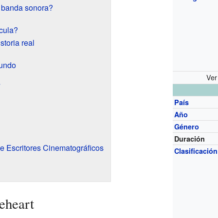
 banda sonora?
ícula?
toria real
mundo
Ver
s
País
Año
Género
Duración
de Escritores Cinematográficos
Clasificación
eheart