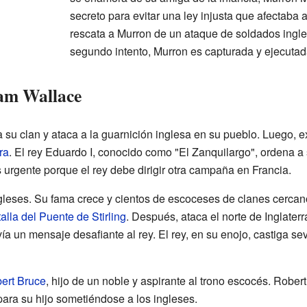
secreto para evitar una ley injusta que afectaba 
rescata a Murron de un ataque de soldados ingl
segundo intento, Murron es capturada y ejecutad
iam Wallace
 su clan y ataca a la guarnición inglesa en su pueblo. Luego, e
ra
. El rey Eduardo I, conocido como "El Zanquilargo", ordena a s
 urgente porque el rey debe dirigir otra campaña en Francia.
ngleses. Su fama crece y cientos de escoceses de clanes cercano
alla del Puente de Stirling
. Después, ataca el norte de Inglater
a un mensaje desafiante al rey. El rey, en su enojo, castiga s
ert Bruce
, hijo de un noble y aspirante al trono escocés. Robert
para su hijo sometiéndose a los ingleses.