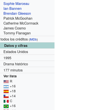
Sophie Marceau
Ian Bannen
Brendan Gleeson
Patrick McGoohan
Catherine McCormack
James Cosmo
Tommy Flanagan
 todos los créditos
(
IMDb
)
Datos y cifras
Estados Unidos
1995
Drama histórico
177 minutos
Ver lista
R
+16
+18
+14
C
+16