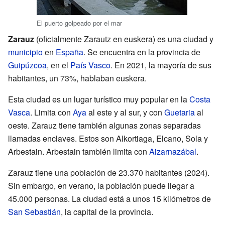
El puerto golpeado por el mar
Zarauz
(oficialmente Zarautz en euskera) es una ciudad y
municipio
en
España
. Se encuentra en la provincia de
Guipúzcoa
, en el
País Vasco
. En 2021, la mayoría de sus
habitantes, un 73%, hablaban euskera.
Esta ciudad es un lugar turístico muy popular en la
Costa
Vasca
. Limita con
Aya
al este y al sur, y con
Guetaria
al
oeste. Zarauz tiene también algunas zonas separadas
llamadas enclaves. Estos son Alkortiaga, Elcano, Sola y
Arbestain. Arbestain también limita con
Aizarnazábal
.
Zarauz tiene una población de 23.370 habitantes (2024).
Sin embargo, en verano, la población puede llegar a
45.000 personas. La ciudad está a unos 15 kilómetros de
San Sebastián
, la capital de la provincia.