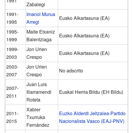
1991
Zabalegi
1991-
Imanol Murua
Eusko Alkartasuna (EA)
1995
Arregi
1995-
Maite Etxaniz
Eusko Alkartasuna (EA)
1999
Balentziaga
1999-
Jon Urien
Eusko Alkartasuna (EA)
2003
Crespo
2003-
Jon Urien
No adscrito
2007
Crespo
Juan Luis
2007-
Illarramendi
Euskal Herria Bildu (EH Bildu)
2011
Roteta
Xabier
2011-
Euzko Alderdi Jeltzalea-Partido
Txurruka
2015
Nacionalista Vasco (EAJ-PNV)
Fernández