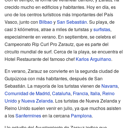
crecido mucho en edificios y habitantes. Hoy en día, es
uno de los centros turísticos más importantes del País
Vasco, junto con
Bilbao
y
San Sebastián
. Su playa, de
casi 3 kilómetros, atrae a miles de turistas y
surfistas
,
especialmente en verano. En septiembre, se celebra el
Campeonato Rip Curl Pro Zarautz, que es parte del
circuito mundial de surf. Cerca de la playa, se encuentra el
Hotel Restaurante del famoso chef
Karlos Arguiñano
.
En verano, Zarauz se convierte en la segunda ciudad de
Guipúzcoa con más habitantes, después de San
Sebastián. La mayoría de los turistas vienen de
Navarra
,
Comunidad de Madrid
,
Cataluña
,
Francia
,
Italia
,
Reino
Unido
y
Nueva Zelanda
. Los turistas de Nueva Zelanda y
Reino Unido suelen venir en julio, ya que muchos asisten
a los
Sanfermines
en la cercana
Pamplona
.
Un estudio del Ayuntamiento de Zarauz indica que