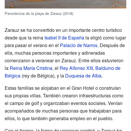
Panorámica de la playa de Zarauz (2018)
Zarauz se ha convertido en un importante centro turístico
desde que la reina
Isabel II de España
la eligió como lugar
para pasar el verano en el
Palacio de Narros
. Después de
ella, muchas personas importantes y adineradas
comenzaron a veranear en Zarauz. Entre ellos estuvieron
la
Reina María Cristina
, el
Rey Alfonso XIII
,
Balduino de
Bélgica
(rey de Bélgica), y la
Duquesa de Alba
.
Estas familias se alojaban en el Gran Hotel o construían
sus propias villas. También crearon infraestructuras como
el campo de golf y organizaban eventos sociales. Venían
acompañados de muchas personas que trabajaban para
ellos, lo que también generaba empleo en el pueblo.
Con el tiempo, la forma de veranear cambió, y Zarauz ha