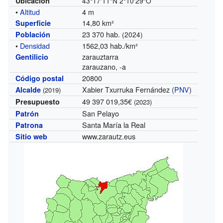
Ubicación
43°17′11″N
2°10′29″O
•
Altitud
4 m
14,80 km²
Superficie
23 370 hab.
Población
(2024)
•
Densidad
1562,03 hab./km²
zarauztarra
Gentilicio
zarauzano, -a
20800
Código postal
Xabier Txurruka Fernández (
PNV
)
Alcalde
(2019)
49 397 019,35€
Presupuesto
(2023)
San Pelayo
Patrón
Santa María la Real
Patrona
www.zarautz.eus
Sitio web