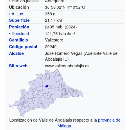
• Partido judicial
Antequera
Ubicación
36°56′02″N
4°40′52″O
•
Altitud
358 m
21,17 km²
Superficie
2435 hab.
Población
(2024)
•
Densidad
121,73 hab./km²
Vallestero
Gentilicio
29240
Código postal
José Romero Vegas (Adelante Valle de
Alcalde
Abdalajís IU)
www.valledeabdalajis.es
Sitio web
Localización de Valle de Abdalajís respecto a la
provincia de
Málaga
.