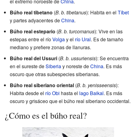
el extremo noroeste de
China
.
Búho real tibetano
(
B. b. tibetanus
): Habita en el
Tíbet
y partes adyacentes de
China
.
Búho real estepario
(
B. b. turcomanus
): Vive en las
estepas entre el río
Volga
y el
río Ural
. Es de tamaño
mediano y prefiere zonas de llanuras.
Búho real del Ussuri
(
B. b. ussuriensis
): Se encuentra
en el sureste de
Siberia
y noreste de
China
. Es más
oscuro que otras subespecies siberianas.
Búho real siberiano oriental
(
B. b. yenisseensis
):
Habita desde el
río Obi
hasta el
lago Baikal
. Es más
oscuro y grisáceo que el búho real siberiano occidental.
¿Cómo es el búho real?