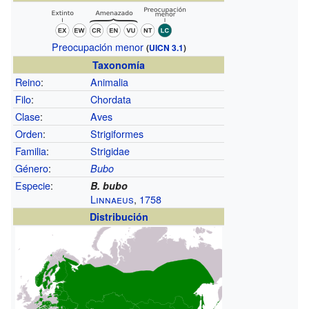
Preocupación menor
(
UICN 3.1
)
Taxonomía
Reino
:
Animalia
Filo
:
Chordata
Clase
:
Aves
Orden
:
Strigiformes
Familia
:
Strigidae
Género
:
Bubo
Especie
:
B. bubo
Linnaeus
,
1758
Distribución