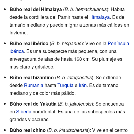
Búho real del Himalaya
(
B. b. hemachalanus
): Habita
desde la cordillera del Pamir hasta el
Himalaya
. Es de
tamaño mediano y puede migrar a zonas más cálidas en
invierno.
Búho real ibérico
(
B. b. hispanus
): Vive en la
Península
ibérica
. Es una subespecie más pequeña, con una
envergadura de alas de hasta 168 cm. Su plumaje es
más claro y grisáceo.
Búho real bizantino
(
B. b. interpositus
): Se extiende
desde
Rumania
hasta
Turquía
e
Irán
. Es de tamaño
mediano y de color más pálido.
Búho real de Yakutia
(
B. b. jakutensis
): Se encuentra
en
Siberia
nororiental. Es una de las subespecies más
grandes y oscuras.
Búho real chino
(
B. b. kiautschensis
): Vive en el centro