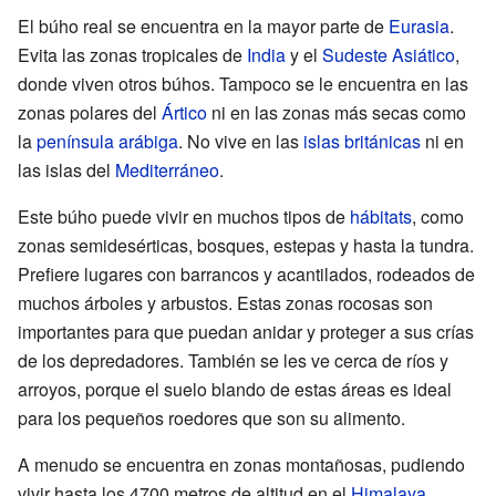
El búho real se encuentra en la mayor parte de
Eurasia
.
Evita las zonas tropicales de
India
y el
Sudeste Asiático
,
donde viven otros búhos. Tampoco se le encuentra en las
zonas polares del
Ártico
ni en las zonas más secas como
la
península arábiga
. No vive en las
islas británicas
ni en
las islas del
Mediterráneo
.
Este búho puede vivir en muchos tipos de
hábitats
, como
zonas semidesérticas, bosques, estepas y hasta la tundra.
Prefiere lugares con barrancos y acantilados, rodeados de
muchos árboles y arbustos. Estas zonas rocosas son
importantes para que puedan anidar y proteger a sus crías
de los depredadores. También se les ve cerca de ríos y
arroyos, porque el suelo blando de estas áreas es ideal
para los pequeños roedores que son su alimento.
A menudo se encuentra en zonas montañosas, pudiendo
vivir hasta los 4700 metros de altitud en el
Himalaya
.