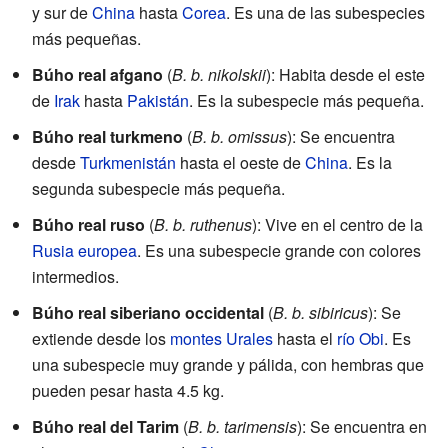
y sur de
China
hasta
Corea
. Es una de las subespecies
más pequeñas.
Búho real afgano
(
B. b. nikolskii
): Habita desde el este
de
Irak
hasta
Pakistán
. Es la subespecie más pequeña.
Búho real turkmeno
(
B. b. omissus
): Se encuentra
desde
Turkmenistán
hasta el oeste de
China
. Es la
segunda subespecie más pequeña.
Búho real ruso
(
B. b. ruthenus
): Vive en el centro de la
Rusia europea
. Es una subespecie grande con colores
intermedios.
Búho real siberiano occidental
(
B. b. sibiricus
): Se
extiende desde los
montes Urales
hasta el
río Obi
. Es
una subespecie muy grande y pálida, con hembras que
pueden pesar hasta 4.5 kg.
Búho real del Tarim
(
B. b. tarimensis
): Se encuentra en