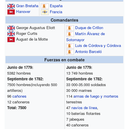
Gran Bretaña
España
Hanover
Francia
Comandantes
George Augustus Eliott
Duque de Crillon
Roger Curtis
Martín Álvarez de
August de la Motte
Sotomayor
Luis de Córdova y Córdova
Antonio Barceló
Fuerzas en combate
Junio de 1779:
Junio de 1779:
5382 hombres
13 749 hombres
Septiembre de 1782:
Septiembre de 1782:
7500 hombres(incluyendo 500
33 000-35.000 soldados
artilleros)
30 000 marines
96
cañones
114
armas de fuego y morteros
12 cañoneros
terrestres
Total: 7500
47
navíos de línea
,
10 baterías flotantes
7 jabeques
40 cañoneros