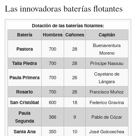
Las innovadoras baterías flotantes
Dotación de las baterías flotantes:
Batería
Hombres
Cañones
Capitán
Buenaventura
Pastora
700
28
Moreno
Talla Piedra
700
28
Príncipe Nassau
Cayetano de
Paula Primera
700
26
Lángara
Rosario
700
26
Francisco Muñoz
San Cristóbal
600
18
Federico Gravina
Paula
366
9
Pablo de Cózar
Segunda
Santa Ana
350
10
José Goicoechea