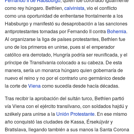
Fernando II de Habsburgo
, quien fue coronado igualmente
como rey húngaro. Bethlen,
calvinista
, vio el conflicto
como una oportunidad de enfrentarse frontalmente a los
Habsburgo y manifestó su desaprobación a las sanciones
antiprotestantes tomadas por Fernando II contra
Bohemia
.
Al organizarse la liga de países protestantes, Bethlen fue
uno de los primeros en unirse, pues si el emperador
católico era derrotado, Hungría podría ser reunificada, y el
príncipe de Transilvania colocado a su cabeza. De esta
manera, sería un monarca húngaro quien gobernaría de
nuevo el reino y no por el contrario uno germánico desde
la corte de
Viena
como sucedía desde hacía décadas.
Tras recibir la aprobación del sultán turco, Bethlen partió
vía Viena con el ejército transilvano, con soldados hajdú y
székely para unirse a la
Unión Protestante
. En ese mismo
año conquistó las ciudades de Kassa, Érsekújvár y
Bratislava, llegando también a sus manos la Santa Corona