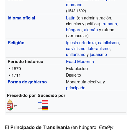
otomano
(1543-1692)
Latín
(en administración,
Idioma oficial
ciencias y política),
rumano
,
húngaro
,
alemán
y ruteno
(vernacular)
Iglesia ortodoxa
,
catolicismo
,
Religión
calvinismo
,
luteranismo
,
unitarismo
y
judaísmo
Edad Moderna
Período histórico
• 1570
Establecido
• 1711
Disuelto
Monarquía electiva y
Forma de gobierno
principado
Precedido por
Sucedido por
→
←
→
El
Principado de Transilvania
(en húngaro:
Erdélyi