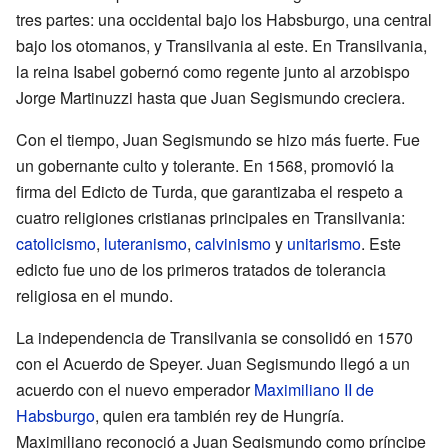
tres partes: una occidental bajo los Habsburgo, una central
bajo los otomanos, y Transilvania al este. En Transilvania,
la reina Isabel gobernó como regente junto al arzobispo
Jorge Martinuzzi hasta que Juan Segismundo creciera.
Con el tiempo, Juan Segismundo se hizo más fuerte. Fue
un gobernante culto y tolerante. En 1568, promovió la
firma del Edicto de Turda, que garantizaba el respeto a
cuatro religiones cristianas principales en Transilvania:
catolicismo
,
luteranismo
,
calvinismo
y
unitarismo
. Este
edicto fue uno de los primeros tratados de tolerancia
religiosa en el mundo.
La independencia de Transilvania se consolidó en 1570
con el Acuerdo de Speyer. Juan Segismundo llegó a un
acuerdo con el nuevo emperador
Maximiliano II de
Habsburgo
, quien era también rey de Hungría.
Maximiliano reconoció a Juan Segismundo como príncipe