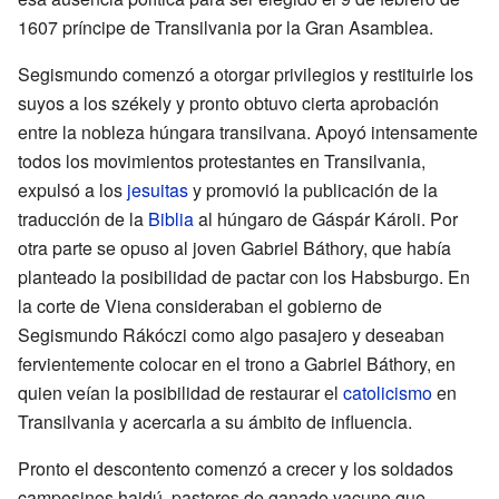
1607 príncipe de Transilvania por la Gran Asamblea.
Segismundo comenzó a otorgar privilegios y restituirle los
suyos a los székely y pronto obtuvo cierta aprobación
entre la nobleza húngara transilvana. Apoyó intensamente
todos los movimientos protestantes en Transilvania,
expulsó a los
jesuitas
y promovió la publicación de la
traducción de la
Biblia
al húngaro de Gáspár Károli. Por
otra parte se opuso al joven Gabriel Báthory, que había
planteado la posibilidad de pactar con los Habsburgo. En
la corte de Viena consideraban el gobierno de
Segismundo Rákóczi como algo pasajero y deseaban
fervientemente colocar en el trono a Gabriel Báthory, en
quien veían la posibilidad de restaurar el
catolicismo
en
Transilvania y acercarla a su ámbito de influencia.
Pronto el descontento comenzó a crecer y los soldados
campesinos hajdú, pastores de ganado vacuno que