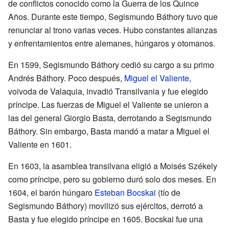
de conflictos conocido como la Guerra de los Quince
Años. Durante este tiempo, Segismundo Báthory tuvo que
renunciar al trono varias veces. Hubo constantes alianzas
y enfrentamientos entre alemanes, húngaros y otomanos.
En 1599, Segismundo Báthory cedió su cargo a su primo
Andrés Báthory. Poco después,
Miguel el Valiente
,
voivoda de Valaquia, invadió Transilvania y fue elegido
príncipe. Las fuerzas de Miguel el Valiente se unieron a
las del general Giorgio Basta, derrotando a Segismundo
Báthory. Sin embargo, Basta mandó a matar a Miguel el
Valiente en 1601.
En 1603, la asamblea transilvana eligió a Moisés Székely
como príncipe, pero su gobierno duró solo dos meses. En
1604, el barón húngaro
Esteban Bocskai
(tío de
Segismundo Báthory) movilizó sus ejércitos, derrotó a
Basta y fue elegido príncipe en 1605. Bocskai fue una