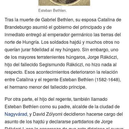
Esteban Bethlen.
Tras la muerte de Gabriel Bethlen, su esposa Catalina de
Brandeburgo asumió el gobierno del principado y de
inmediato entregó al emperador germánico las tierras del
norte de Hungría. Los soldados hajdú y muchos otros no
querían jurar fidelidad al rey húngaro. Sin embargo, uno
de los mayores terratenientes húngaros, Jorge Rákóczi,
hijo del fallecido Segismundo Rákóczi, no hizo nada al
respecto. Esos acontecimientos deterioraron la relación
entre Catalina y el regente Esteban Bethlen (1582-1648),
el hermano menor del fallecido príncipe.
Por otra parte, el hijo del regente, también llamado
Esteban Bethlen como su padre, alcalde de la ciudad de
Nagyvárad
, y David Zólyomi decidieron hacerse cargo del
asunto de los hajdú y declararse partidarios de Jorge
Rákóczi I, con la esperanza de que este dirigiese al nuevo