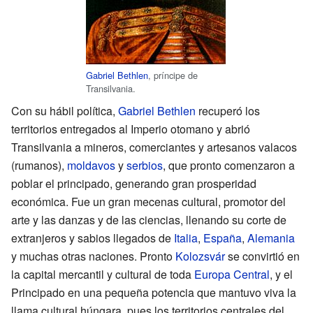
Gabriel Bethlen
, príncipe de
Transilvania.
Con su hábil política,
Gabriel Bethlen
recuperó los
territorios entregados al Imperio otomano y abrió
Transilvania a mineros, comerciantes y artesanos valacos
(rumanos),
moldavos
y
serbios
, que pronto comenzaron a
poblar el principado, generando gran prosperidad
económica. Fue un gran mecenas cultural, promotor del
arte y las danzas y de las ciencias, llenando su corte de
extranjeros y sabios llegados de
Italia
,
España
,
Alemania
y muchas otras naciones. Pronto
Kolozsvár
se convirtió en
la capital mercantil y cultural de toda
Europa Central
, y el
Principado en una pequeña potencia que mantuvo viva la
llama cultural húngara, pues los territorios centrales del