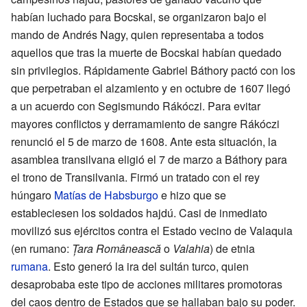
habían luchado para Bocskai, se organizaron bajo el
mando de Andrés Nagy, quien representaba a todos
aquellos que tras la muerte de Bocskai habían quedado
sin privilegios. Rápidamente Gabriel Báthory pactó con los
que perpetraban el alzamiento y en octubre de 1607 llegó
a un acuerdo con Segismundo Rákóczi. Para evitar
mayores conflictos y derramamiento de sangre Rákóczi
renunció el 5 de marzo de 1608. Ante esta situación, la
asamblea transilvana eligió el 7 de marzo a Báthory para
el trono de Transilvania. Firmó un tratado con el rey
húngaro
Matías de Habsburgo
e hizo que se
estableciesen los soldados hajdú. Casi de inmediato
movilizó sus ejércitos contra el Estado vecino de Valaquia
(en rumano:
Țara Românească
o
Valahia
) de etnia
rumana
. Esto generó la ira del sultán turco, quien
desaprobaba este tipo de acciones militares promotoras
del caos dentro de Estados que se hallaban bajo su poder.