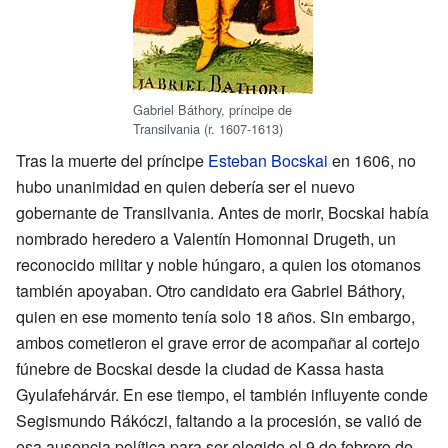
Gabriel Báthory, príncipe de
Transilvania (r. 1607-1613)
Tras la muerte del príncipe
Esteban Bocskai
en 1606, no
hubo unanimidad en quien debería ser el nuevo
gobernante de Transilvania. Antes de morir, Bocskai había
nombrado heredero a Valentín Homonnai Drugeth, un
reconocido militar y noble húngaro, a quien los otomanos
también apoyaban. Otro candidato era Gabriel Báthory,
quien en ese momento tenía solo 18 años. Sin embargo,
ambos cometieron el grave error de acompañar al cortejo
fúnebre de Bocskai desde la ciudad de Kassa hasta
Gyulafehárvár. En ese tiempo, el también influyente conde
Segismundo Rákóczi, faltando a la procesión, se valió de
esa ausencia política para ser elegido el 9 de febrero de