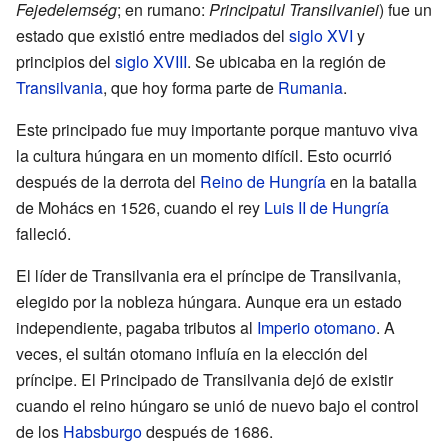
Fejedelemség
; en rumano:
Principatul Transilvaniei
) fue un
estado que existió entre mediados del
siglo XVI
y
principios del
siglo XVIII
. Se ubicaba en la región de
Transilvania
, que hoy forma parte de
Rumania
.
Este principado fue muy importante porque mantuvo viva
la cultura húngara en un momento difícil. Esto ocurrió
después de la derrota del
Reino de Hungría
en la batalla
de Mohács en 1526, cuando el rey
Luis II de Hungría
falleció.
El líder de Transilvania era el príncipe de Transilvania,
elegido por la nobleza húngara. Aunque era un estado
independiente, pagaba tributos al
Imperio otomano
. A
veces, el sultán otomano influía en la elección del
príncipe. El Principado de Transilvania dejó de existir
cuando el reino húngaro se unió de nuevo bajo el control
de los
Habsburgo
después de 1686.