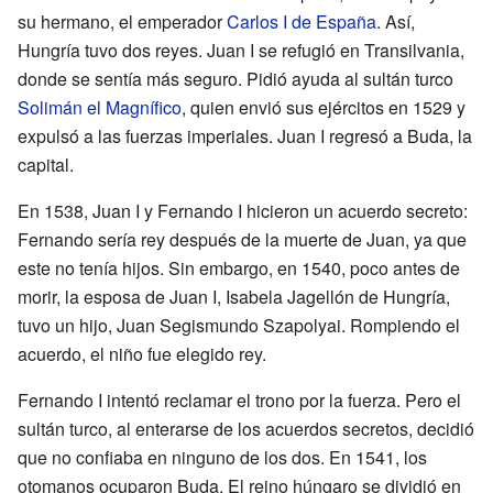
su hermano, el emperador
Carlos I de España
. Así,
Hungría tuvo dos reyes. Juan I se refugió en Transilvania,
donde se sentía más seguro. Pidió ayuda al sultán turco
Solimán el Magnífico
, quien envió sus ejércitos en 1529 y
expulsó a las fuerzas imperiales. Juan I regresó a Buda, la
capital.
En 1538, Juan I y Fernando I hicieron un acuerdo secreto:
Fernando sería rey después de la muerte de Juan, ya que
este no tenía hijos. Sin embargo, en 1540, poco antes de
morir, la esposa de Juan I, Isabela Jagellón de Hungría,
tuvo un hijo, Juan Segismundo Szapolyai. Rompiendo el
acuerdo, el niño fue elegido rey.
Fernando I intentó reclamar el trono por la fuerza. Pero el
sultán turco, al enterarse de los acuerdos secretos, decidió
que no confiaba en ninguno de los dos. En 1541, los
otomanos ocuparon Buda. El reino húngaro se dividió en