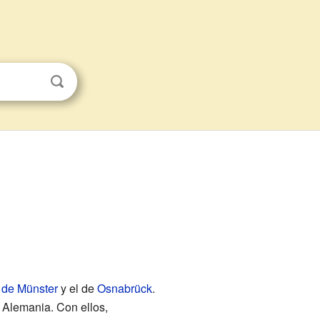
 de Münster
y el de
Osnabrück
.
s Alemania. Con ellos,