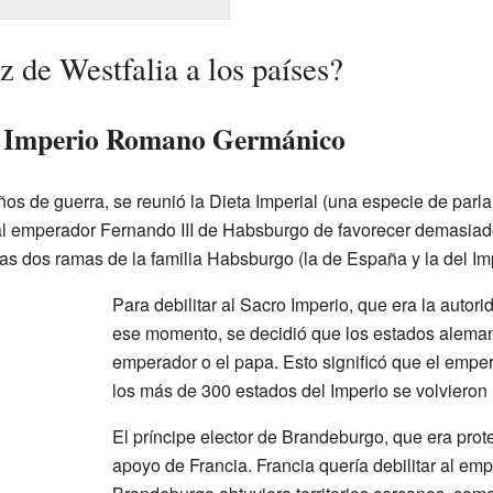
 de Westfalia a los países?
o Imperio Romano Germánico
os de guerra, se reunió la Dieta Imperial (una especie de parl
al emperador Fernando III de Habsburgo de favorecer demasiad
as dos ramas de la familia Habsburgo (la de España y la del Imp
Para debilitar al Sacro Imperio, que era la auto
ese momento, se decidió que los estados aleman
emperador o el papa. Esto significó que el empe
los más de 300 estados del Imperio se volvier
El príncipe elector de Brandeburgo, que era prot
apoyo de Francia. Francia quería debilitar al em