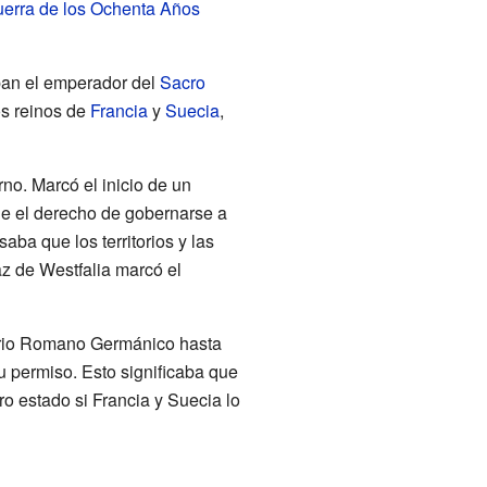
uerra de los Ochenta Años
aban el emperador del
Sacro
os reinos de
Francia
y
Suecia
,
no. Marcó el inicio de un
ene el derecho de gobernarse a
ba que los territorios y las
z de Westfalia marcó el
perio Romano Germánico hasta
 permiso. Esto significaba que
o estado si Francia y Suecia lo