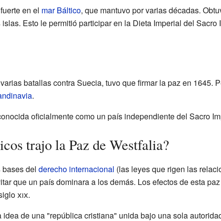
fuerte en el
mar Báltico
, que mantuvo por varias décadas. Obtu
islas. Esto le permitió participar en la Dieta Imperial del Sacro 
varias batallas contra Suecia, tuvo que firmar la paz en 1645.
ndinavia
.
conocida oficialmente como un país independiente del Sacro 
cos trajo la Paz de Westfalia?
s bases del
derecho internacional
(las leyes que rigen las relac
vitar que un país dominara a los demás. Los efectos de esta paz
siglo
xix
.
 la idea de una "república cristiana" unida bajo una sola autorida