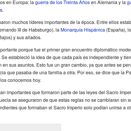
tos en Europa: la
guerra de los Treinta Años
en Alemania y la
g
s
.
paron muchos líderes importantes de la época. Entre ellos est
rnando III de Habsburgo), la
Monarquía Hispánica
(España), l
ajos) y sus aliados.
portante porque fue el primer gran encuentro diplomático moder
. Se estableció la idea de que cada país es independiente y ti
 en sus asuntos. Esto fue un gran cambio, ya que antes se pensa
a que pasaba de una familia a otra. Por eso, se dice que la Pa
 los conocemos hoy.
 tan importantes que formaron parte de las leyes del Sacro Im
ecia se aseguraron de que estas reglas no se cambiaran sin su
dientes que formaban el Sacro Imperio solo podían unirse a otr