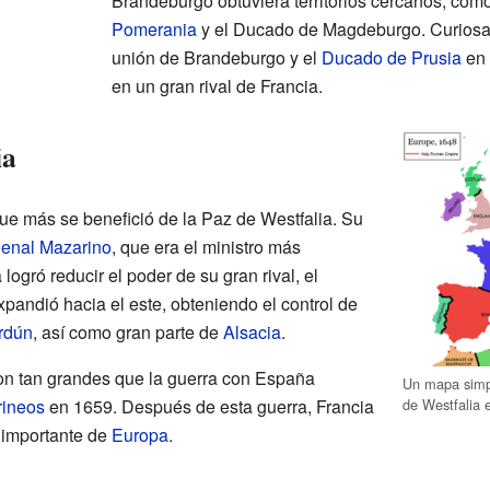
Brandeburgo obtuviera territorios cercanos, como
Pomerania
y el Ducado de Magdeburgo. Curios
unión de Brandeburgo y el
Ducado de Prusia
en 
en un gran rival de Francia.
ia
ue más se benefició de la Paz de Westfalia. Su
denal Mazarino
, que era el ministro más
ogró reducir el poder de su gran rival, el
pandió hacia el este, obteniendo el control de
rdún
, así como gran parte de
Alsacia
.
on tan grandes que la guerra con España
Un mapa simp
de Westfalia 
rineos
en 1659. Después de esta guerra, Francia
s importante de
Europa
.