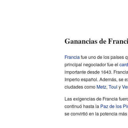
Ganancias de Franc
Francia
fue uno de los países q
principal negociador fue el
car
importante desde 1643. Francia l
Imperio español. Además, se ex
ciudades como
Metz
,
Toul
y
Ve
Las exigencias de Francia fuer
continuó hasta la
Paz de los Pi
se convirtió en la potencia má