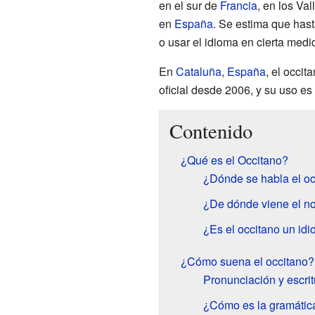
en el sur de
Francia
, en los Va
en
España
. Se estima que has
o usar el idioma en cierta medi
En
Cataluña
,
España
, el occit
oficial desde 2006, y su uso es 
Contenido
¿Qué es el Occitano?
¿Dónde se habla el oc
¿De dónde viene el n
¿Es el occitano un idi
¿Cómo suena el occitano?
Pronunciación y escrit
¿Cómo es la gramática