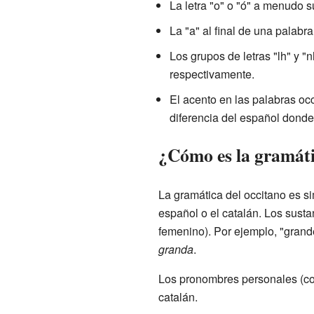
La letra "o" o "ó" a menudo 
La "a" al final de una palab
Los grupos de letras "lh" y "n
respectivamente.
El acento en las palabras occ
diferencia del español dond
¿Cómo es la gramáti
La gramática del occitano es si
español o el catalán. Los susta
femenino). Por ejemplo, "gran
granda
.
Los pronombres personales (como
catalán.