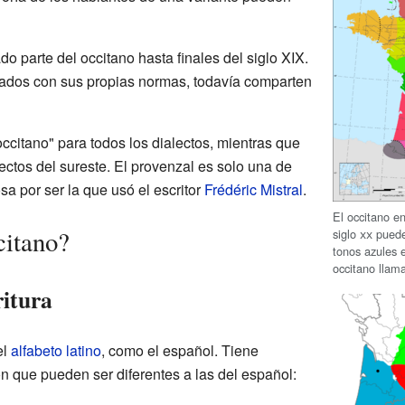
o parte del occitano hasta finales del siglo XIX.
dos con sus propias normas, todavía comparten
occitano" para todos los dialectos, mientras que
lectos del sureste. El provenzal es solo una de
sa por ser la que usó el escritor
Frédéric Mistral
.
El occitano e
citano?
siglo
xx
puede 
tonos azules e
occitano llam
ritura
el
alfabeto latino
, como el español. Tiene
n que pueden ser diferentes a las del español: