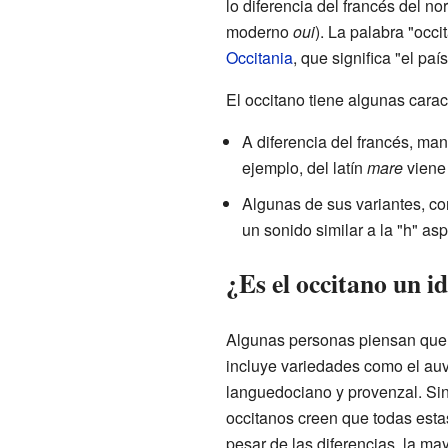
lo diferencia del francés del no
moderno
oui
). La palabra "occi
Occitania
, que significa "el pa
El occitano tiene algunas caract
A diferencia del francés, man
ejemplo, del latín
mare
vien
Algunas de sus variantes, com
un sonido similar a la "h" as
¿Es el occitano un i
Algunas personas piensan que e
incluye variedades como el auv
languedociano y provenzal. Si
occitanos creen que todas esta
pesar de las diferencias, la ma