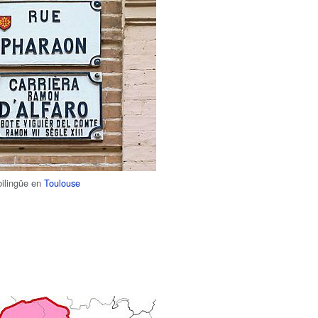
bilingüe en
Toulouse