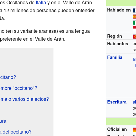
lles Occitanos de
Italia
y en el Valle de Arán
ta 12 millones de personas pueden entender
Hablado en
da.
ano (en su variante aranesa) es una lengua
Región
preferente en el Valle de Arán.
e
Hablantes
s
Familia
I
citano?
O
ombre "occitano"?
oma o varios dialectos?
a
Escritura
o
o
ura
Oficial en
 del occitano?