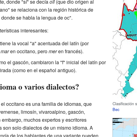
rte, donde "sí" se decía
oïl
(que dio origen al
tano" se relaciona con la región histórica de
ís donde se habla la lengua de oc".
erísticas interesantes:
tiene la vocal "a" acentuada del latín (por
e
mar
en occitano, pero
mer
en francés).
o el gascón, cambiaron la "f" inicial del latín por
pirada (como en el español antiguo).
dioma o varios dialectos?
l occitano es una familia de idiomas, que
Clasificación 
Bec
ernense, limosín, vivaroalpino, gascón,
n embargo, muchos expertos y escritores
s son solo dialectos de un mismo idioma. A
yoría de los hablantes de una variante pueden