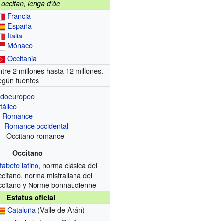
occitan, lenga d'òc
Francia
España
Italia
Mónaco
Occitania
ntre 2 millones hasta 12 millones,
egún fuentes
ndoeuropeo
Itálico
Romance
Romance occidental
ccitano-romance
Occitano
lfabeto latino
, norma clásica del
ccitano, norma mistraliana del
ccitano y Norme bonnaudienne
Estatus oficial
Cataluña
(Valle de Arán)