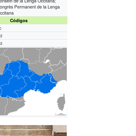
onselh de la Lenga Occitana;
ongrès Permanent de la Lenga
ccitana
Códigos
c
ci
ci