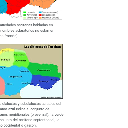
ariedades occitanas habladas en
s nombres aclaratorios no están en
en francés)
s dialectos y subdialectos actuales del
gama azul indica al conjunto de
tanos meridionales (provenzal), la verde
conjunto del occitano septentrional, la
no occidental o gascón.