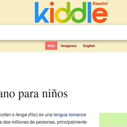
Web
Imágenes
English
ano para niños
ccitan
o
lenga d'òc
) es una
lengua romance
s dos millones de personas, principalmente