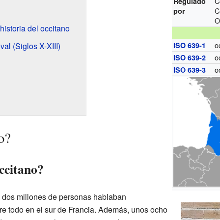
C
Regulado
C
por
O
istoria del occitano
o
l (Siglos X-XIII)
ISO 639-1
o
ISO 639-2
o
ISO 639-3
o?
ccitano?
i dos millones de personas hablaban
bre todo en el sur de Francia. Además, unos ocho