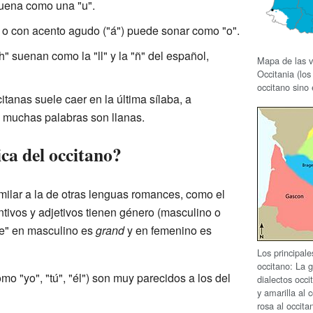
suena como una "u".
ra o con acento agudo ("á") puede sonar como "o".
h" suenan como la "ll" y la "ñ" del español,
Mapa de las v
Occitania (lo
occitano sino 
itanas suele caer en la última sílaba, a
e muchas palabras son llanas.
ca del occitano?
milar a la de otras lenguas romances, como el
ntivos y adjetivos tienen género (masculino o
de" en masculino es
grand
y en femenino es
Los principale
occitano: La 
 "yo", "tú", "él") son muy parecidos a los del
dialectos occi
y amarilla al 
rosa al occita