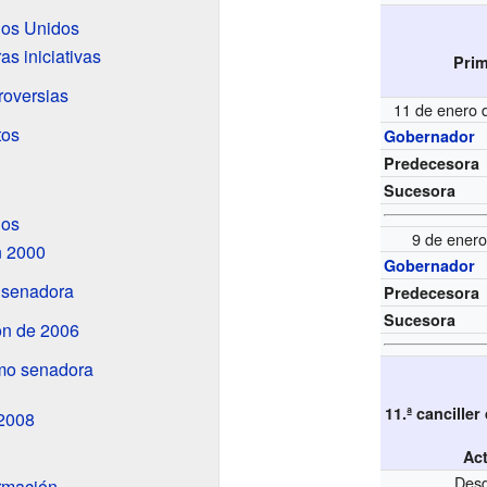
dos Unidos
as iniciativas
Pri
roversias
11 de enero 
tos
Gobernador
Predecesora
Sucesora
dos
9 de ener
n 2000
Gobernador
 senadora
Predecesora
Sucesora
ón de 2006
mo senadora
11.ª canciller
2008
Ac
Desd
rmación