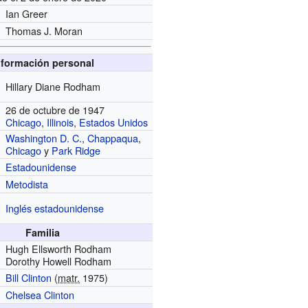
Ian Greer
Thomas J. Moran
nformación personal
Hillary Diane Rodham
26 de octubre de 1947
Chicago
,
Illinois
,
Estados Unidos
Washington D. C.
,
Chappaqua
,
Chicago
y
Park Ridge
Estadounidense
Metodista
Inglés estadounidense
Familia
Hugh Ellsworth Rodham
Dorothy Howell Rodham
Bill Clinton
(
matr.
1975)
Chelsea Clinton