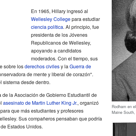
En 1965, Hillary ingresó al
Wellesley College
para estudiar
ciencia política
. Al principio, fue
presidenta de los Jóvenes
Republicanos de Wellesley,
apoyando a candidatos
moderados. Con el tiempo, sus
e sobre los
derechos civiles
y la
Guerra de
onservadora de mente y liberal de corazón".
el sistema desde dentro.
a de la Asociación de Gobierno Estudiantil de
el
asesinato de Martin Luther King Jr.
, organizó
Rodham en el 
ó para que más estudiantes y profesores
Maine South,
ellesley. Sus compañeros pensaban que podría
a de Estados Unidos.