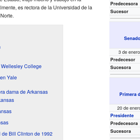
Predecesora
lmente, es rectora de la Universidad de la
Sucesor
 Norte.
Senado
n
3 de ener
Predecesor
n Wellesley College
Sucesora
 en Yale
mera dama de Arkansas
Primera 
kansas
20 de ener
ansas
Presidente
nsas
Predecesora
Sucesora
de Bill Clinton de 1992