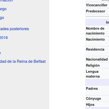
Vicecanciller
argo
Predecesor
rgo
I
dades posteriores
Nombre de
nacimiento
2016
Nacimiento
Residencia
a
Nacionalidad
dad de la Reina de Belfast
Religión
Lengua
materna
Padres
Cónyuge
Hijos