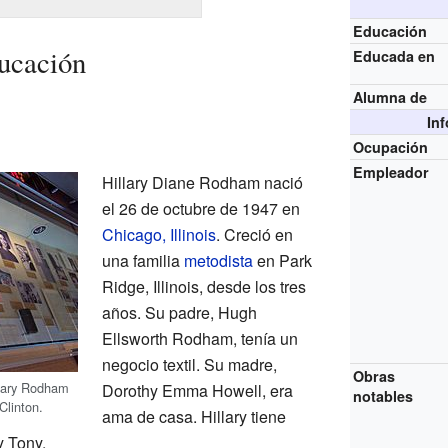
Educación
ucación
Educada en
Alumna de
In
Ocupación
Empleador
Hillary Diane Rodham nació
el 26 de octubre de 1947 en
Chicago, Illinois
. Creció en
una familia
metodista
en Park
Ridge, Illinois, desde los tres
años. Su padre, Hugh
Ellsworth Rodham, tenía un
negocio textil. Su madre,
Obras
llary Rodham
Dorothy Emma Howell, era
notables
Clinton.
ama de casa. Hillary tiene
 Tony.