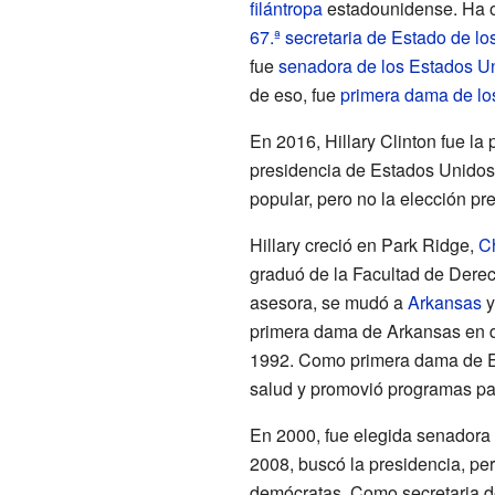
filántropa
estadounidense. Ha o
67.ª
secretaria de Estado de l
fue
senadora de los Estados U
de eso, fue
primera dama de lo
En 2016, Hillary Clinton fue la
presidencia de Estados Unidos
popular, pero no la elección pre
Hillary creció en Park Ridge,
C
graduó de la Facultad de Dere
asesora, se mudó a
Arkansas
y
primera dama de Arkansas en d
1992. Como primera dama de Es
salud y promovió programas pa
En 2000, fue elegida senadora
2008, buscó la presidencia, pe
demócratas. Como secretaria de