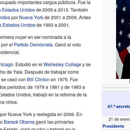
cupado importantes cargos públicos. Fue la
os Estados Unidos
de 2009 a 2013. También
nidos
por
Nueva York
de 2001 a 2009. Antes
s Estados Unidos
de 1993 a 2001.
 primera mujer en ser nominada a la
 por el
Partido Demócrata
. Ganó el voto
sidencial.
hicago
. Estudió en el
Wellesley College
y se
cho de Yale. Después de trabajar como
 se casó con
Bill Clinton
en 1975. Fue
os períodos: de 1979 a 1981 y de 1983 a
tados Unidos, trabajó en la reforma de la
ra niños.
67.ª
secret
 por Nueva York y reelegida en 2006. En
21 de ener
ro
Barack Obama
ganó las primarias
Presidente
 Estado, viajó mucho y trabajó en la