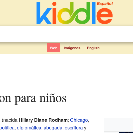
Web
Imágenes
English
nton para niños
n
(nacida
Hillary Diane Rodham
;
Chicago
,
política
,
diplomática
,
abogada
,
escritora
y