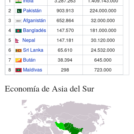
1
India
3.287.263
1.409.143.000
2
Pakistán
903.913
224.000.000
3
Afganistán
652.864
32.000.000
4
Bangladés
147.570
181.000.000
5
Nepal
147.181
30.120.000
6
Sri Lanka
65.610
24.532.000
7
Bután
38.394
645.000
8
Maldivas
298
723.000
Economía de Asia del Sur