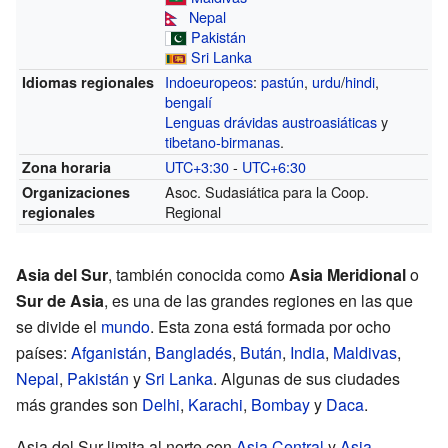
Nepal
Pakistán
Sri Lanka
Indoeuropeos
:
pastún
,
urdu
/
hindi
,
Idiomas regionales
bengalí
Lenguas drávidas
austroasiáticas
y
tibetano-birmanas
.
UTC+3:30
-
UTC+6:30
Zona horaria
Asoc. Sudasiática para la Coop.
Organizaciones
Regional
regionales
Asia del Sur
, también conocida como
Asia Meridional
o
Sur de Asia
, es una de las grandes regiones en las que
se divide el
mundo
. Esta zona está formada por ocho
países:
Afganistán
,
Bangladés
,
Bután
,
India
,
Maldivas
,
Nepal
,
Pakistán
y
Sri Lanka
. Algunas de sus ciudades
más grandes son
Delhi
,
Karachi
,
Bombay
y
Daca
.
Asia del Sur limita al norte con
Asia Central
y
Asia