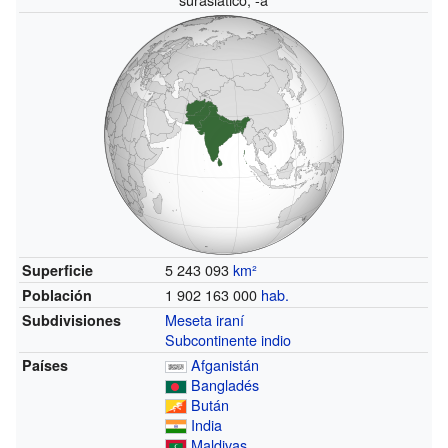
5 243 093
km²
Superficie
1 902 163 000
hab.
Población
Meseta iraní
Subdivisiones
Subcontinente indio
Afganistán
Países
Bangladés
Bután
India
Maldivas