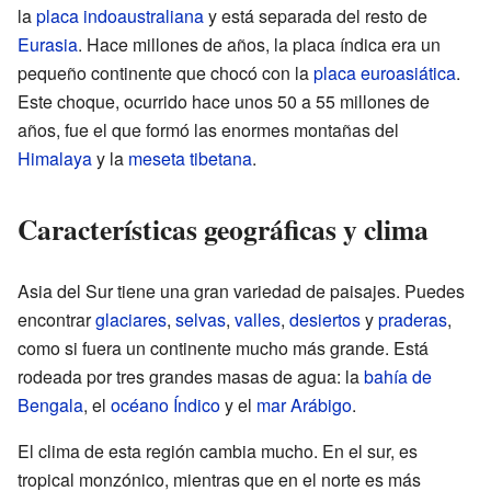
la
placa indoaustraliana
y está separada del resto de
Eurasia
. Hace millones de años, la placa índica era un
pequeño continente que chocó con la
placa euroasiática
.
Este choque, ocurrido hace unos 50 a 55 millones de
años, fue el que formó las enormes montañas del
Himalaya
y la
meseta tibetana
.
Características geográficas y clima
Asia del Sur tiene una gran variedad de paisajes. Puedes
encontrar
glaciares
,
selvas
,
valles
,
desiertos
y
praderas
,
como si fuera un continente mucho más grande. Está
rodeada por tres grandes masas de agua: la
bahía de
Bengala
, el
océano Índico
y el
mar Arábigo
.
El clima de esta región cambia mucho. En el sur, es
tropical monzónico, mientras que en el norte es más