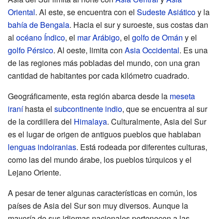
Oriental
. Al este, se encuentra con el
Sudeste Asiático
y la
bahía de Bengala
. Hacia el sur y suroeste, sus costas dan
al
océano Índico
, el
mar Arábigo
, el
golfo de Omán
y el
golfo Pérsico
. Al oeste, limita con
Asia Occidental
. Es una
de las regiones más pobladas del mundo, con una gran
cantidad de habitantes por cada kilómetro cuadrado.
Geográficamente, esta región abarca desde la
meseta
iraní
hasta el
subcontinente indio
, que se encuentra al sur
de la cordillera del
Himalaya
. Culturalmente, Asia del Sur
es el lugar de origen de antiguos pueblos que hablaban
lenguas indoiranias
. Está rodeada por diferentes culturas,
como las del mundo árabe, los pueblos túrquicos y el
Lejano Oriente.
A pesar de tener algunas características en común, los
países de Asia del Sur son muy diversos. Aunque la
mayoría de sus idiomas nacionales pertenecen a las