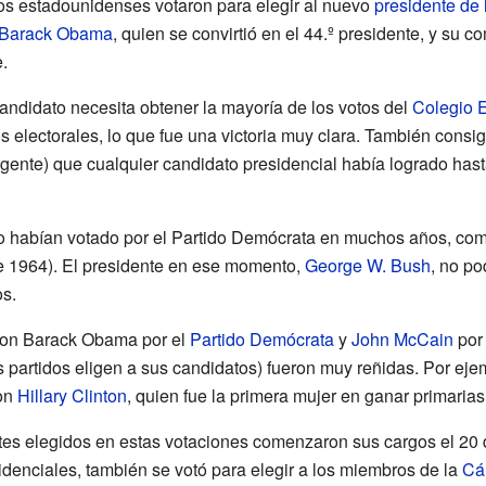
os estadounidenses votaron para elegir al nuevo
presidente de
Barack Obama
, quien se convirtió en el 44.º presidente, y su 
.
andidato necesita obtener la mayoría de los votos del
Colegio E
electorales, lo que fue una victoria muy clara. También consi
a gente) que cualquier candidato presidencial había logrado ha
habían votado por el Partido Demócrata en muchos años, como
de 1964). El presidente en ese momento,
George W. Bush
, no p
os.
eron Barack Obama por el
Partido Demócrata
y
John McCain
por
 partidos eligen a sus candidatos) fueron muy reñidas. Por eje
on
Hillary Clinton
, quien fue la primera mujer en ganar primaria
tes elegidos en estas votaciones comenzaron sus cargos el 20
idenciales, también se votó para elegir a los miembros de la
Cá