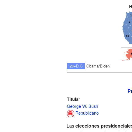
R
28+D.C
Obama/Biden
P
Titular
George W. Bush
Republicano
Las
elecciones presidencial