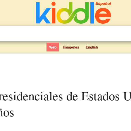
Web
Imágenes
English
ños