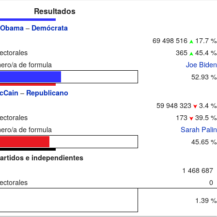
Resultados
–
 Obama
Demócrata
69 498 516
17.7 %
ectorales
365
45.4 %
ro/a de formula
Joe Biden
52.93 %
–
cCain
Republicano
59 948 323
3.4 %
ectorales
173
39.5 %
ro/a de formula
Sarah Palin
45.65 %
artidos e independientes
1 468 687
ectorales
0
1.39 %