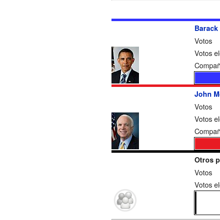
Barack
Votos
Votos el
Compañe
John M
Votos
Votos el
Compañe
Otros p
Votos
Votos el