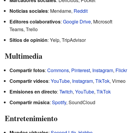
Marcadores sociales
: Delicious, Pocket
Noticias sociales
: Menéame,
Reddit
Editores colaborativos
:
Google Drive
, Microsoft
Teams, Trello
Sitios de opinión
: Yelp, TripAdvisor
Multimedia
Compartir fotos
:
Commons
,
Pinterest
,
Instagram
,
Flickr
Compartir videos
:
YouTube
,
Instagram
,
TikTok
, Vimeo
Emisiones en directo
:
Twitch
,
YouTube
,
TikTok
Compartir música
:
Spotify
, SoundCloud
Entretenimiento
Mundos virtuales
:
Second Life
,
Habbo