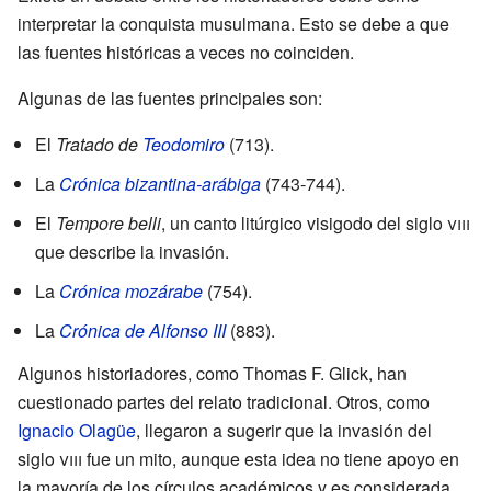
interpretar la conquista musulmana. Esto se debe a que
las fuentes históricas a veces no coinciden.
Algunas de las fuentes principales son:
El
Tratado de
Teodomiro
(713).
La
Crónica bizantina-arábiga
(743-744).
El
Tempore belli
, un canto litúrgico visigodo del siglo
viii
que describe la invasión.
La
Crónica mozárabe
(754).
La
Crónica de Alfonso III
(883).
Algunos historiadores, como Thomas F. Glick, han
cuestionado partes del relato tradicional. Otros, como
Ignacio Olagüe
, llegaron a sugerir que la invasión del
siglo
viii
fue un mito, aunque esta idea no tiene apoyo en
la mayoría de los círculos académicos y es considerada