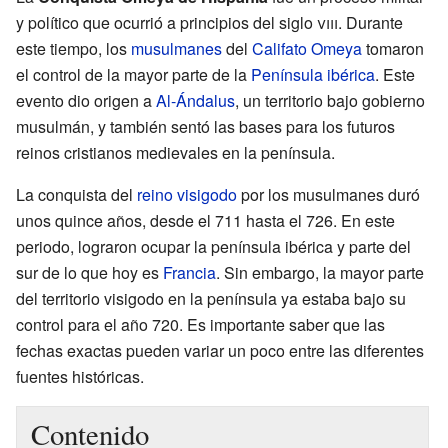
y político que ocurrió a principios del siglo
viii
. Durante
este tiempo, los
musulmanes
del
Califato Omeya
tomaron
el control de la mayor parte de la
Península ibérica
. Este
evento dio origen a
Al-Ándalus
, un territorio bajo gobierno
musulmán, y también sentó las bases para los futuros
reinos cristianos medievales en la península.
La conquista del
reino visigodo
por los musulmanes duró
unos quince años, desde el 711 hasta el 726. En este
periodo, lograron ocupar la península ibérica y parte del
sur de lo que hoy es
Francia
. Sin embargo, la mayor parte
del territorio visigodo en la península ya estaba bajo su
control para el año 720. Es importante saber que las
fechas exactas pueden variar un poco entre las diferentes
fuentes históricas.
Contenido