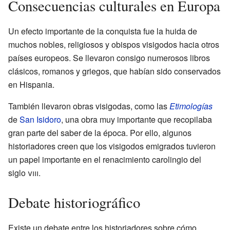
Consecuencias culturales en Europa
Un efecto importante de la conquista fue la huida de
muchos nobles, religiosos y obispos visigodos hacia otros
países europeos. Se llevaron consigo numerosos libros
clásicos, romanos y griegos, que habían sido conservados
en Hispania.
También llevaron obras visigodas, como las
Etimologías
de
San Isidoro
, una obra muy importante que recopilaba
gran parte del saber de la época. Por ello, algunos
historiadores creen que los visigodos emigrados tuvieron
un papel importante en el renacimiento carolingio del
siglo
viii
.
Debate historiográfico
Existe un debate entre los historiadores sobre cómo