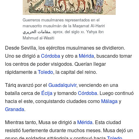
Guerreros musulmanes representados en el
manuscrito musulmán de la Maqamat Al-Hariri
, aprox. del siglo
xi
. Yahya ibn
مقامات الحريري
Mahmud al-Wasiti
Desde Sevilla, los ejércitos musulmanes se dividieron.
Uno se dirigió a
Córdoba
y otro a
Mérida
, buscando tomar
los centros de poder visigodos. Querían llegar
rápidamente a
Toledo
, la capital del reino.
Táriq avanzó por el
Guadalquivir
, venciendo en una
batalla cerca de
Écija
y tomando
Córdoba
. Luego continuó
hacia el este, conquistando ciudades como
Málaga
y
Granada
.
Mientras tanto, Musa se dirigió a
Mérida
. Esta ciudad
resistió fuertemente durante muchos meses. Musa dejó un
grupo de soldados sitiándola y continuó hacia
Toledo
,