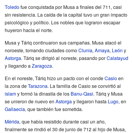
Toledo
fue conquistada por Musa a finales del 711, casi
sin resistencia. La caída de la capital tuvo un gran impacto
psicológico y político. Los nobles que lograron escapar
huyeron hacia el norte.
Musa y Táriq continuaron sus campañas. Musa atacó el
noroeste, tomando ciudades como
Clunia
,
Amaya
,
León
y
Astorga
. Táriq se dirigió al noreste, pasando por
Calatayud
y llegando a
Zaragoza
.
En el noreste, Táriq hizo un pacto con el conde
Casio
en
la zona de
Tarazona
. La familia de Casio se convirtió al
islam
y formó la dinastía de los
Banu-Qasi
. Táriq y Musa
se unieron de nuevo en
Astorga
y llegaron hasta
Lugo
, en
Gallaecia
, que también fue sometida.
Mérida
, que había resistido durante casi un año,
finalmente se rindió el 30 de junio de 712 al hijo de Musa,