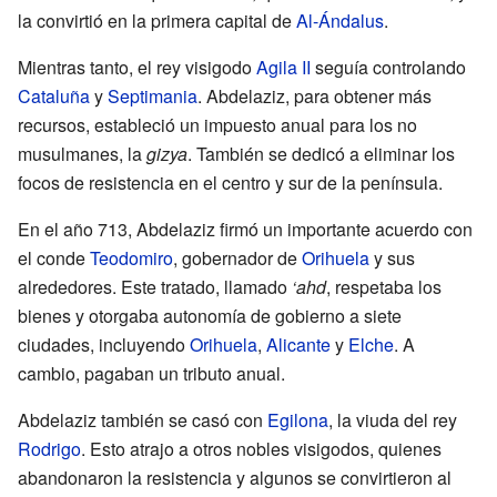
la convirtió en la primera capital de
Al-Ándalus
.
Mientras tanto, el rey visigodo
Agila II
seguía controlando
Cataluña
y
Septimania
. Abdelaziz, para obtener más
recursos, estableció un impuesto anual para los no
musulmanes, la
gizya
. También se dedicó a eliminar los
focos de resistencia en el centro y sur de la península.
En el año 713, Abdelaziz firmó un importante acuerdo con
el conde
Teodomiro
, gobernador de
Orihuela
y sus
alrededores. Este tratado, llamado
‘ahd
, respetaba los
bienes y otorgaba autonomía de gobierno a siete
ciudades, incluyendo
Orihuela
,
Alicante
y
Elche
. A
cambio, pagaban un tributo anual.
Abdelaziz también se casó con
Egilona
, la viuda del rey
Rodrigo
. Esto atrajo a otros nobles visigodos, quienes
abandonaron la resistencia y algunos se convirtieron al