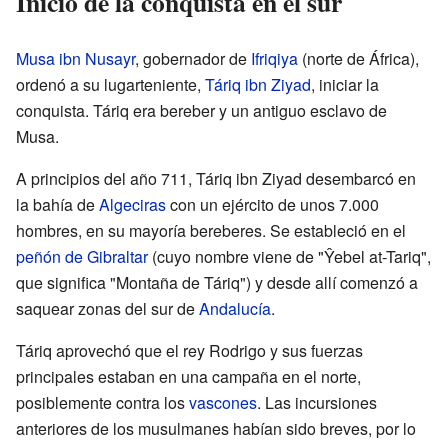
Inicio de la conquista en el sur
Musa ibn Nusayr
, gobernador de
Ifriqiya
(norte de África),
ordenó a su lugarteniente,
Táriq ibn Ziyad
, iniciar la
conquista. Táriq era bereber y un antiguo esclavo de
Musa.
A principios del año 711, Táriq ibn Ziyad desembarcó en
la bahía de
Algeciras
con un ejército de unos 7.000
hombres, en su mayoría bereberes. Se estableció en el
peñón de Gibraltar
(cuyo nombre viene de "Ŷebel at-Tariq",
que significa "Montaña de Táriq") y desde allí comenzó a
saquear zonas del sur de
Andalucía
.
Táriq aprovechó que el rey Rodrigo y sus fuerzas
principales estaban en una campaña en el norte,
posiblemente contra los
vascones
. Las incursiones
anteriores de los musulmanes habían sido breves, por lo