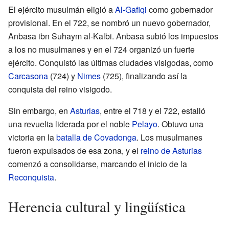
El ejército musulmán eligió a
Al-Gafiqi
como gobernador
provisional. En el 722, se nombró un nuevo gobernador,
Anbasa ibn Suhaym al-Kalbi. Anbasa subió los impuestos
a los no musulmanes y en el 724 organizó un fuerte
ejército. Conquistó las últimas ciudades visigodas, como
Carcasona
(724) y
Nimes
(725), finalizando así la
conquista del reino visigodo.
Sin embargo, en
Asturias
, entre el 718 y el 722, estalló
una revuelta liderada por el noble
Pelayo
. Obtuvo una
victoria en la
batalla de Covadonga
. Los musulmanes
fueron expulsados de esa zona, y el
reino de Asturias
comenzó a consolidarse, marcando el inicio de la
Reconquista
.
Herencia cultural y lingüística