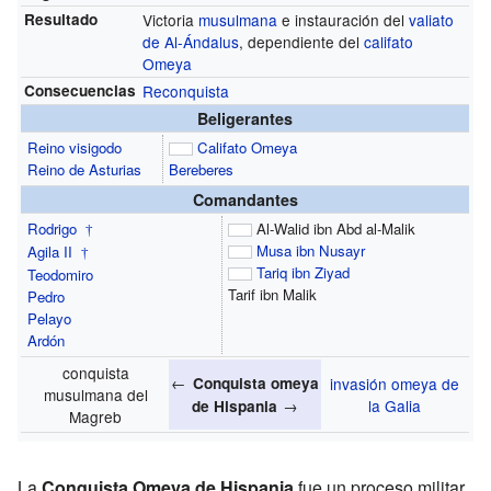
Resultado
Victoria
musulmana
e instauración del
valiato
de Al-Ándalus
, dependiente del
califato
Omeya
Consecuencias
Reconquista
Beligerantes
Reino visigodo
Califato Omeya
Reino de Asturias
Bereberes
Comandantes
Rodrigo
Al-Walid ibn Abd al-Malik
†
Musa ibn Nusayr
Agila II
†
Tariq ibn Ziyad
Teodomiro
Tarif ibn Malik
Pedro
Pelayo
Ardón
conquista
←
Conquista omeya
invasión omeya de
musulmana del
→
la Galia
de Hispania
Magreb
La
Conquista Omeya de Hispania
fue un proceso militar