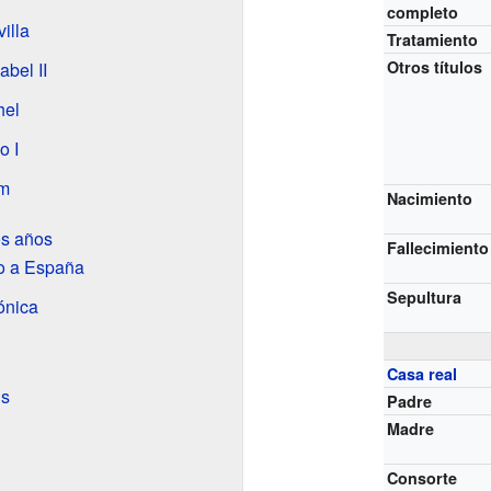
completo
illa
Tratamiento
Otros títulos
abel II
hel
o I
im
Nacimiento
os años
Fallecimiento
so a España
Sepultura
ónica
Casa real
ns
Padre
Madre
Consorte