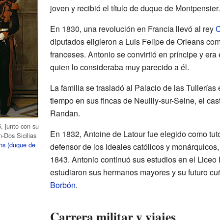
joven y recibió el título de duque de Montpensier.
En 1830, una revolución en Francia llevó al rey
C
diputados eligieron a Luis Felipe de Orleans com
franceses. Antonio se convirtió en príncipe y era e
quien lo consideraba muy parecido a él.
La familia se trasladó al Palacio de las Tullería
tiempo en sus fincas de Neuilly-sur-Seine, el cas
Randan.
, junto con su
En 1832, Antoine de Latour fue elegido como tuto
-Dos Sicilias
ns (duque de
defensor de los ideales católicos y monárquicos, 
1843. Antonio continuó sus estudios en el Liceo
estudiaron sus hermanos mayores y su futuro c
Borbón
.
Carrera militar y viajes