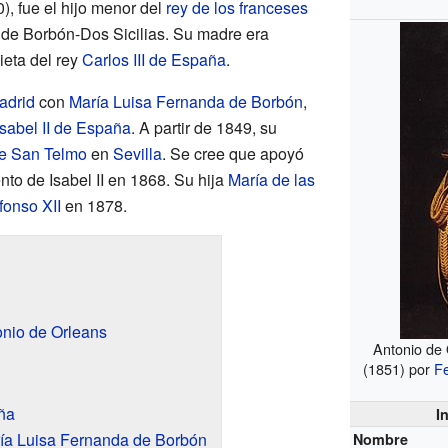
), fue el hijo menor del
rey de los franceses
de Borbón-Dos Sicilias. Su madre era
ieta del rey
Carlos III de España
.
adrid
con
María Luisa Fernanda de Borbón
,
Isabel II de España
. A partir de 1849, su
de San Telmo
en
Sevilla
. Se cree que apoyó
o de Isabel II en 1868. Su hija
María de las
fonso XII
en 1878.
onio de Orleans
Antonio de
(1851) por
F
ña
I
ría Luisa Fernanda de Borbón
Nombre