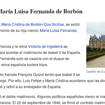
María Luisa Fernanda de Borbón
,
María Cristina de Borbón-Dos Sicilias
, se exilió
rimonio de su hija menor,
María Luisa Fernanda
,
Francia y la reina
Victoria de Inglaterra
se
ra acordar el matrimonio de Isabel II de España.
Fernanda solo se casaría con el duque de
reina española tuviera hijos.
Castillo de Eu
ro francés François Guizot temió que Isabel II se
go. Por ello, Luis Felipe y María Cristina acordaron que las d
stó y retiró a su embajador de España.
ó el doble matrimonio. Algunos políticos españoles vieron el m
ancia. El 22 de septiembre de 1846, se firmó el contrato matrim