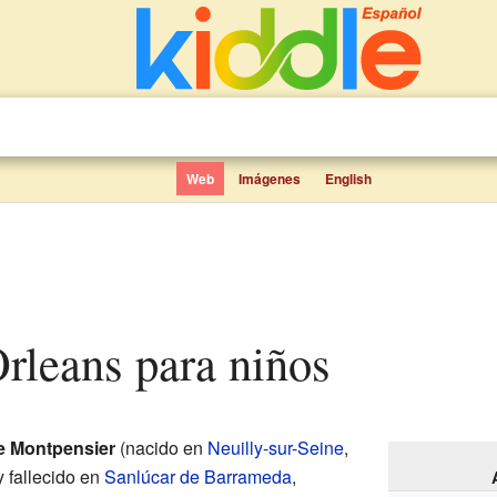
Web
Imágenes
English
Orleans para niños
e Montpensier
(nacido en
Neuilly-sur-Seine
,
y fallecido en
Sanlúcar de Barrameda
,