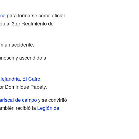
ica
para formarse como oficial
ado al 3.er Regimiento de
 en un accidente.
nnesch y ascendido a
lejandría
,
El Cairo
,
por Dominique Papety.
ariscal de campo
y se convirtió
También recibió la
Legión de