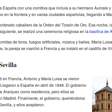
a España con una comitiva que incluía a su hermano Aumale y a
 en la frontera y en varias ciudades españolas, llegando a Mad
nombrado caballero de la Orden del Toisón de Oro. Esa noche, l
siguiente, se realizó una ceremonia religiosa en la
basílica de 
ridas de toros, fuegos artificiales, música y bailes. María Luisa
e, la pareja se marchó a Francia y se instaló en el castillo de 
Sevilla
8
en Francia, Antonio y María Luisa se vieron
 Llegaron a España en abril de 1848. El gobierno
de Aranjuez como residencia, pero ellos se
en Madrid. Finalmente, el gobierno, queriéndolos
Sevilla, y ellos aceptaron.