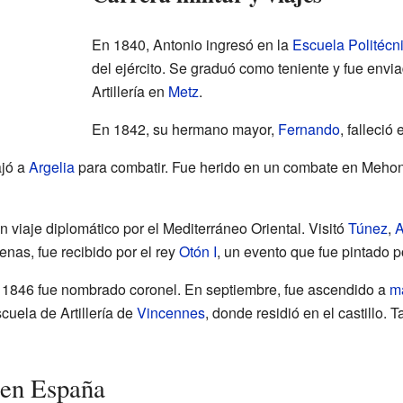
En 1840, Antonio ingresó en la
Escuela Politécn
del ejército. Se graduó como teniente y fue envi
Artillería en
Metz
.
En 1842, su hermano mayor,
Fernando
, falleció
ajó a
Argelia
para combatir. Fue herido en un combate en Meho
 viaje diplomático por el Mediterráneo Oriental. Visitó
Túnez
,
A
enas, fue recibido por el rey
Otón I
, un evento que fue pintado 
e 1846 fue nombrado coronel. En septiembre, fue ascendido a
m
cuela de Artillería de
Vincennes
, donde residió en el castillo. 
 en España