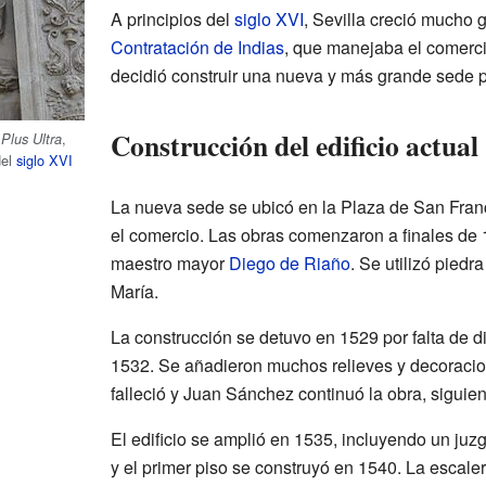
A principios del
siglo XVI
, Sevilla creció mucho 
Contratación de Indias
, que manejaba el comerci
decidió construir una nueva y más grande sede p
Construcción del edificio actual
a
,
Plus Ultra
del
siglo XVI
La nueva sede se ubicó en la Plaza de San Franc
el comercio. Las obras comenzaron a finales de 1
maestro mayor
Diego de Riaño
. Se utilizó piedr
María.
La construcción se detuvo en 1529 por falta de d
1532. Se añadieron muchos relieves y decoraci
falleció y Juan Sánchez continuó la obra, siguien
El edificio se amplió en 1535, incluyendo un juz
y el primer piso se construyó en 1540. La escaler