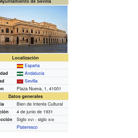
Ayuntamiento de Sevilla
Localización
España
Andalucía
dad
Sevilla
ad
Plaza Nueva, 1, 41001
ón
Datos generales
Bien de Interés Cultural
ía
4 de junio de 1931
ción
Siglo
xvi
- siglo
xix
ucción
Plateresco