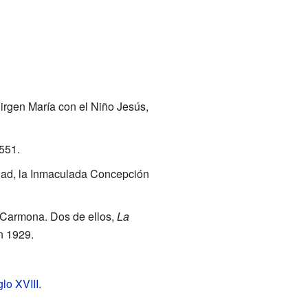
irgen María con el Niño Jesús,
551.
edad, la Inmaculada Concepción
 Carmona. Dos de ellos,
La
n 1929.
glo XVIII
.