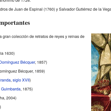
anónimo de 1726.
ros de Juan de Espinal (1760) y Salvador Gutiérrez de la Vega 
importantes
 gran colección de retratos de reyes y reinas de
ia 1630)
 Domínguez Bécquer
, 1857)
 Domínguez Bécquer, 1859)
iranda
,
siglo XVII
)
e Guimbarda
, 1875)
ha, 2004)
)