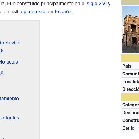
la. Fue construido principalmente en el
siglo XVI
y
o de estilo
plateresco
en
España
.
de Sevilla
de
cio actual
País
IX
Comuni
Localid
Direcci
ntamiento
Categor
Declara
portantes
Constr
Estilo