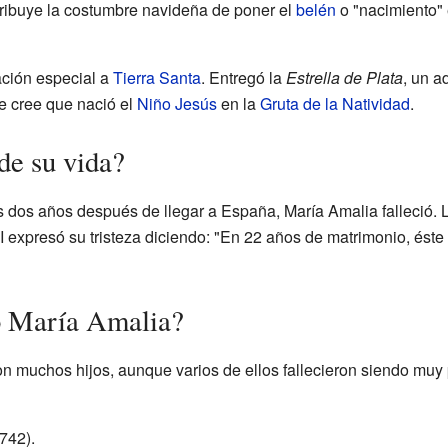
atribuye la costumbre navideña de poner el
belén
o "nacimiento" 
ación especial a
Tierra Santa
. Entregó la
Estrella de Plata
, un a
e cree que nació el
Niño Jesús
en la
Gruta de la Natividad
.
de su vida?
dos años después de llegar a España, María Amalia falleció. 
 expresó su tristeza diciendo: "En 22 años de matrimonio, éste 
o María Amalia?
ron muchos hijos, aunque varios de ellos fallecieron siendo muy
742).