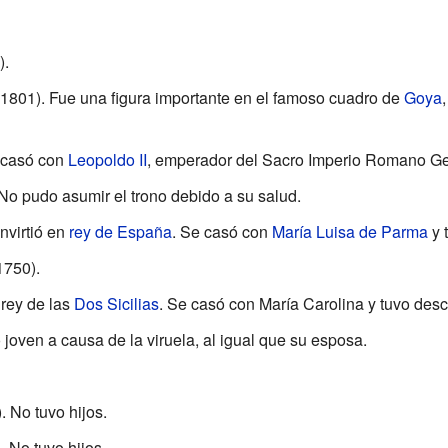
).
1801). Fue una figura importante en el famoso cuadro de
Goya
 casó con
Leopoldo II
, emperador del Sacro Imperio Romano Ge
No pudo asumir el trono debido a su salud.
nvirtió en
rey de España
. Se casó con
María Luisa de Parma
y 
1750).
rey de las
Dos Sicilias
. Se casó con María Carolina y tuvo des
 joven a causa de la viruela, al igual que su esposa.
 No tuvo hijos.
 No tuvo hijos.