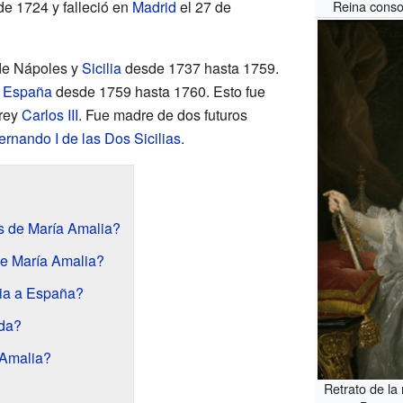
e 1724 y falleció en
Madrid
el 27 de
Reina conso
 de Nápoles y
Sicilia
desde 1737 hasta 1759.
e
España
desde 1759 hasta 1760. Esto fue
 rey
Carlos III
. Fue madre de dos futuros
ernando I de las Dos Sicilias
.
s de María Amalia?
de María Amalia?
ia a España?
ida?
 Amalia?
Retrato de la