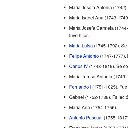
María Josefa Antonia (1742).
María Isabel Ana (1743-1749
María Josefa Carmela (1744-
tuvo hijos.
María Luisa
(1745-1792). Se
Felipe Antonio
(1747-1777). 
Carlos IV
(1748-1819). Se co
María Teresa Antonia (1749-
Fernando I
(1751-1825). Fue 
Gabriel (1752-1788). Falleció
María Ana (1754-1755).
Antonio Pascual
(1755-1817).
Francisco Javier (1757-1771).