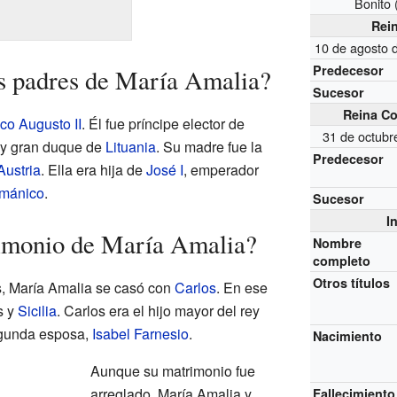
Bonito 
Rei
10 de agosto 
Predecesor
s padres de María Amalia?
Sucesor
Reina Co
co Augusto II
. Él fue príncipe elector de
31 de octubr
 y gran duque de
Lituania
. Su madre fue la
Predecesor
Austria
. Ella era hija de
José I
, emperador
rmánico
.
Sucesor
I
imonio de María Amalia?
Nombre
completo
Otros títulos
s, María Amalia se casó con
Carlos
. En ese
s y
Sicilia
. Carlos era el hijo mayor del rey
gunda esposa,
Isabel Farnesio
.
Nacimiento
Aunque su matrimonio fue
arreglado, María Amalia y
Fallecimiento