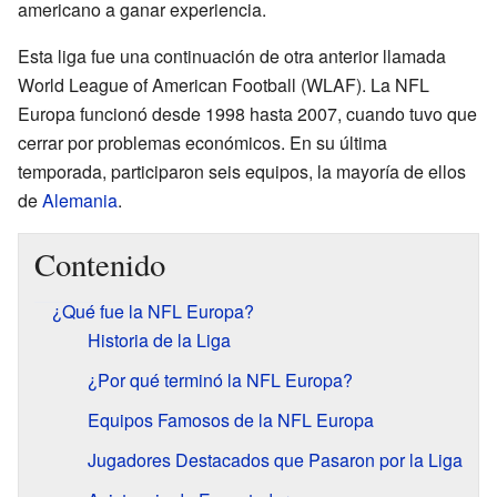
americano a ganar experiencia.
Esta liga fue una continuación de otra anterior llamada
World League of American Football (WLAF). La NFL
Europa funcionó desde 1998 hasta 2007, cuando tuvo que
cerrar por problemas económicos. En su última
temporada, participaron seis equipos, la mayoría de ellos
de
Alemania
.
Contenido
¿Qué fue la NFL Europa?
Historia de la Liga
¿Por qué terminó la NFL Europa?
Equipos Famosos de la NFL Europa
Jugadores Destacados que Pasaron por la Liga