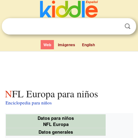
Web
Imágenes
English
NFL Europa para niños
Enciclopedia para niños
Datos para niños
NFL Europa
Datos generales