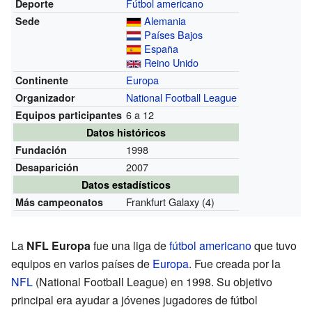
Fútbol americano
Deporte
Alemania
Sede
Países Bajos
España
Reino Unido
Europa
Continente
National Football League
Organizador
6 a 12
Equipos participantes
Datos históricos
1998
Fundación
2007
Desaparición
Datos estadísticos
Frankfurt Galaxy (4)
Más campeonatos
La
NFL Europa
fue una liga de
fútbol americano
que tuvo
equipos en varios países de
Europa
. Fue creada por la
NFL
(National Football League) en 1998. Su objetivo
principal era ayudar a jóvenes jugadores de fútbol