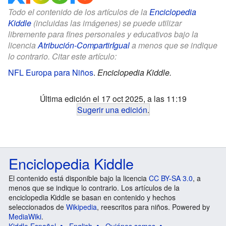
Todo el contenido de los artículos de la
Enciclopedia
Kiddle
(incluidas las imágenes) se puede utilizar
libremente para fines personales y educativos bajo la
licencia
Atribución-CompartirIgual
a menos que se indique
lo contrario. Citar este artículo:
NFL Europa para Niños
.
Enciclopedia Kiddle.
Última edición el 17 oct 2025, a las 11:19
Sugerir una edición
.
Enciclopedia Kiddle
El contenido está disponible bajo la licencia
CC BY-SA 3.0
, a
menos que se indique lo contrario. Los artículos de la
enciclopedia Kiddle se basan en contenido y hechos
seleccionados de
Wikipedia
, reescritos para niños. Powered by
MediaWiki
.