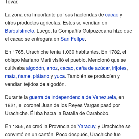
Tovar.
La zona era importante por sus haciendas de
cacao
y
otros productos agrícolas. Estos se vendían en
Barquisimeto
. Luego, la Compañía Guipuzcoana hizo que
el cacao se entregara en
San Felipe
.
En 1765, Urachiche tenía 1.039 habitantes. En 1782, el
obispo Mariano Martí visitó el pueblo. Mencionó que se
cultivaba
algodón
,
arroz
,
cacao
,
caña de azúcar
,
frijoles
,
maíz
,
ñame
,
plátano
y
yuca
. También se producían y
vendían tejidos de algodón.
Durante la
guerra de independencia de Venezuela
, en
1821, el coronel Juan de los Reyes Vargas pasó por
Urachiche. Él iba hacia la Batalla de Carabobo.
En 1855, se creó la Provincia de
Yaracuy
, y Urachiche se
convirtió en un cantón. Poco después, Urachiche fue