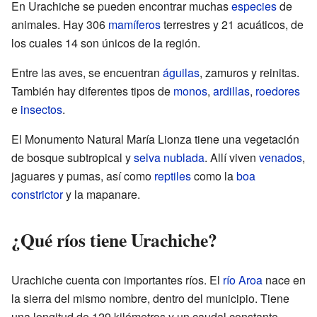
En Urachiche se pueden encontrar muchas
especies
de
animales. Hay 306
mamíferos
terrestres y 21 acuáticos, de
los cuales 14 son únicos de la región.
Entre las aves, se encuentran
águilas
, zamuros y reinitas.
También hay diferentes tipos de
monos
,
ardillas
,
roedores
e
insectos
.
El Monumento Natural María Lionza tiene una vegetación
de bosque subtropical y
selva nublada
. Allí viven
venados
,
jaguares y pumas, así como
reptiles
como la
boa
constrictor
y la mapanare.
¿Qué ríos tiene Urachiche?
Urachiche cuenta con importantes ríos. El
río Aroa
nace en
la sierra del mismo nombre, dentro del municipio. Tiene
una longitud de 129 kilómetros y un caudal constante.