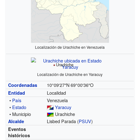
Localización de Urachiche en Venezuela
Urachiche
Localización de Urachiche en Yaracuy
10°09′27″N
69°00′36″O
Coordenadas
Localidad
Entidad
•
País
Venezuela
•
Estado
Yaracuy
• Municipio
Urachiche
Lisbed Parada (
PSUV
)
Alcalde
Eventos
históricos