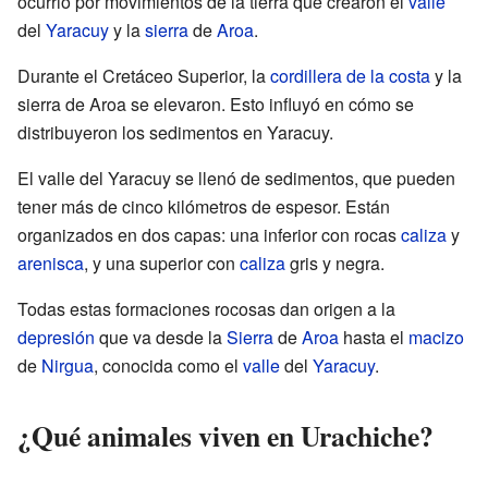
ocurrió por movimientos de la tierra que crearon el
valle
del
Yaracuy
y la
sierra
de
Aroa
.
Durante el Cretáceo Superior, la
cordillera de la costa
y la
sierra de Aroa se elevaron. Esto influyó en cómo se
distribuyeron los sedimentos en Yaracuy.
El valle del Yaracuy se llenó de sedimentos, que pueden
tener más de cinco kilómetros de espesor. Están
organizados en dos capas: una inferior con rocas
caliza
y
arenisca
, y una superior con
caliza
gris y negra.
Todas estas formaciones rocosas dan origen a la
depresión
que va desde la
Sierra
de
Aroa
hasta el
macizo
de
Nirgua
, conocida como el
valle
del
Yaracuy
.
¿Qué animales viven en Urachiche?