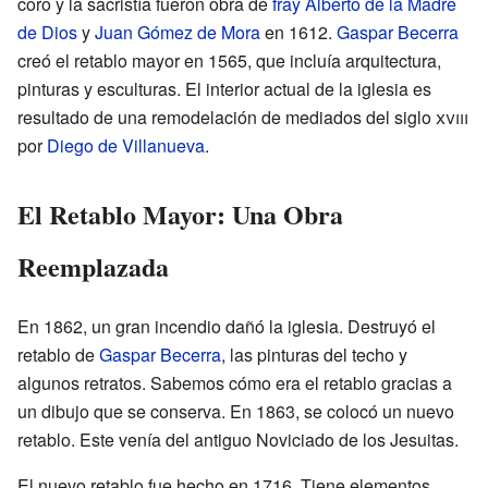
coro y la sacristía fueron obra de
fray Alberto de la Madre
de Dios
y
Juan Gómez de Mora
en 1612.
Gaspar Becerra
creó el retablo mayor en 1565, que incluía arquitectura,
pinturas y esculturas. El interior actual de la iglesia es
resultado de una remodelación de mediados del siglo
xviii
por
Diego de Villanueva
.
El Retablo Mayor: Una Obra
Reemplazada
En 1862, un gran incendio dañó la iglesia. Destruyó el
retablo de
Gaspar Becerra
, las pinturas del techo y
algunos retratos. Sabemos cómo era el retablo gracias a
un dibujo que se conserva. En 1863, se colocó un nuevo
retablo. Este venía del antiguo Noviciado de los Jesuitas.
El nuevo retablo fue hecho en 1716. Tiene elementos