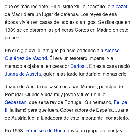
que es más reciente. En el siglo
xiii
, el "castillo" o
alcázar
de Madrid era un lugar de defensa. Los reyes de esa
época vivían en casas de nobles o amigos. Se dice que en
1339 se celebraron las primeras Cortes en Madrid en este
palacio.
En el siglo
xvi
, el antiguo palacio pertenecía a
Alonso
Gutiérrez de Madrid
. Él era un tesorero imperial y a
menudo alojaba al emperador
Carlos I
. En esta casa nació
Juana de Austria
, quien más tarde fundaría el monasterio.
Juana de Austria se casó con Juan Manuel, príncipe de
Portugal. Quedó viuda muy joven y tuvo un hijo,
Sebastián
, que sería rey de Portugal. Su hermano,
Felipe
II
, la llamó para que fuera Gobernadora de España. Juana
de Austria fue la fundadora de este importante monasterio.
En 1558,
Francisco de Borja
envió un grupo de monjas