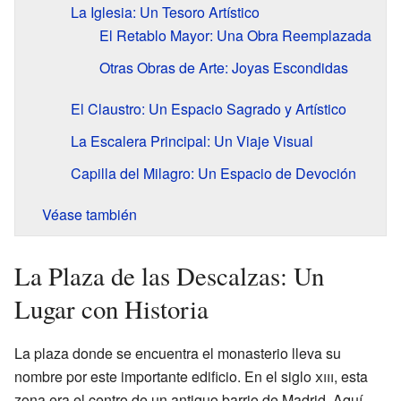
La Iglesia: Un Tesoro Artístico
El Retablo Mayor: Una Obra Reemplazada
Otras Obras de Arte: Joyas Escondidas
El Claustro: Un Espacio Sagrado y Artístico
La Escalera Principal: Un Viaje Visual
Capilla del Milagro: Un Espacio de Devoción
Véase también
La Plaza de las Descalzas: Un
Lugar con Historia
La plaza donde se encuentra el monasterio lleva su
nombre por este importante edificio. En el siglo
xiii
, esta
zona era el centro de un antiguo barrio de Madrid. Aquí,