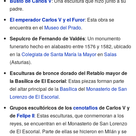
Busto de Carlos V
: Una escultura que hizo junto a su
padre.
El emperador Carlos V y el Furor
: Esta obra se
encuentra en el
Museo del Prado
.
Sepulcro de Fernando de Valdés
: Un monumento
funerario hecho en alabastro entre 1576 y 1582, ubicado
en la
Colegiata de Santa María la Mayor
en
Salas
(Asturias).
Esculturas de bronce dorado del Retablo mayor de
la Basílica de El Escorial
: Estas piezas forman parte
del altar principal de la
Basílica
del
Monasterio de San
Lorenzo de El Escorial
.
Grupos escultóricos de los
cenotafios
de Carlos V y
de
Felipe II
: Estas esculturas, que conmemoran a los
reyes, se encuentran en el Monasterio de San Lorenzo
de El Escorial. Parte de ellas se hicieron en Milán y se