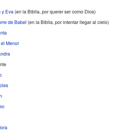
 y Eva
(en la Biblia, por querer ser como Dios)
orre de Babel
(en la Biblia, por intentar llegar al cielo)
anta
 el Menor
ndra
nte
o
cles
n
eo
s
ora