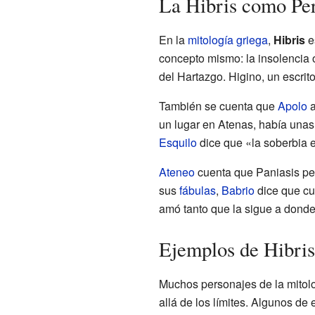
La Hibris como Per
En la
mitología griega
,
Hibris
e
concepto mismo: la insolencia o
del Hartazgo. Higino, un escrit
También se cuenta que
Apolo
a
un lugar en Atenas, había unas 
Esquilo
dice que «la soberbia e
Ateneo
cuenta que Paniasis pens
sus
fábulas
,
Babrio
dice que cu
amó tanto que la sigue a donde
Ejemplos de Hibris
Muchos personajes de la mitolog
allá de los límites. Algunos de 