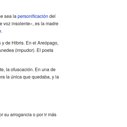
ue sea la
personificación
del
de voz insolente», es la madre
e
.
s
y de Hibris. En el Areópago,
 Anedea (impudor). El poeta
te, la ofuscación. En una de
ra la única que quedaba, y la
or su arrogancia o por ir más