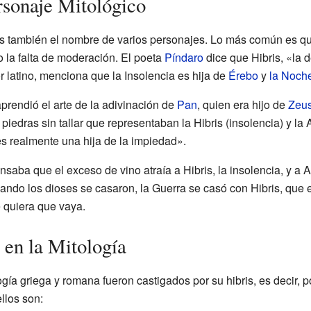
sonaje Mitológico
s también el nombre de varios personajes. Lo más común es q
 la falta de moderación. El poeta
Píndaro
dice que Hibris, «la 
or latino, menciona que la Insolencia es hija de
Érebo
y
la Noch
prendió el arte de la adivinación de
Pan
, quien era hijo de
Zeu
piedras sin tallar que representaban la Hibris (insolencia) y la
s realmente una hija de la impiedad».
aba que el exceso de vino atraía a Hibris, la insolencia, y a A
ando los dioses se casaron, la Guerra se casó con Hibris, que e
 quiera que vaya.
 en la Mitología
ía griega y romana fueron castigados por su hibris, es decir, p
ellos son: