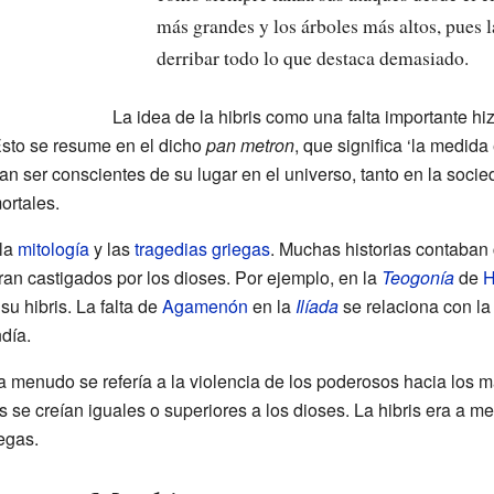
más grandes y los árboles más altos, pues l
derribar todo lo que destaca demasiado.
La idea de la hibris como una falta importante hi
Esto se resume en el dicho
pan metron
, que significa ‘la medida
n ser conscientes de su lugar en el universo, tanto en la soci
ortales.
 la
mitología
y las
tragedias griegas
. Muchas historias contaban
eran castigados por los dioses. Por ejemplo, en la
Teogonía
de
H
u hibris. La falta de
Agamenón
en la
Ilíada
se relaciona con la h
día.
s a menudo se refería a la violencia de los poderosos hacia los m
 se creían iguales o superiores a los dioses. La hibris era a men
egas.