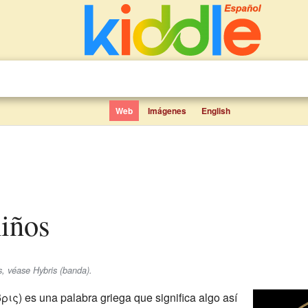
Web
Imágenes
English
niños
, véase Hybris (banda).
βρις) es una palabra griega que significa algo así