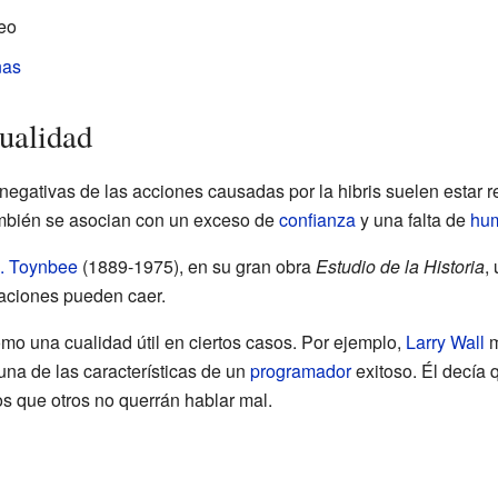
eo
nas
tualidad
egativas de las acciones causadas por la hibris suelen estar re
mbién se asocian con un exceso de
confianza
y una falta de
hum
J. Toynbee
(1889-1975), en su gran obra
Estudio de la Historia
,
zaciones pueden caer.
omo una cualidad útil en ciertos casos. Por ejemplo,
Larry Wall
m
una de las características de un
programador
exitoso. Él decía 
os que otros no querrán hablar mal.