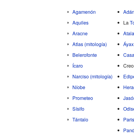
Agamenón
Adán
Aquiles
La
T
Aracne
Atal
Atlas (mitología)
Áyax
Belerofonte
Casa
Ícaro
Creo
Narciso (mitología)
Edip
Níobe
Hera
Prometeo
Jasó
Sísifo
Odis
Tántalo
Pari
Pand