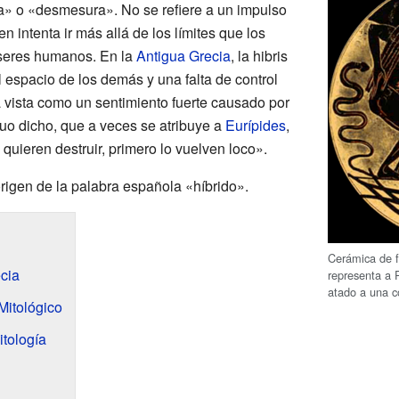
a» o «desmesura». No se refiere a un impulso
en intenta ir más allá de los límites que los
 seres humanos. En la
Antigua Grecia
, la hibris
l espacio de los demás y una falta de control
a vista como un sentimiento fuerte causado por
uo dicho, que a veces se atribuye a
Eurípides
,
 quieren destruir, primero lo vuelven loco».
rigen de la palabra española «híbrido».
Cerámica de f
ecia
representa a
atado a una 
Mitológico
itología