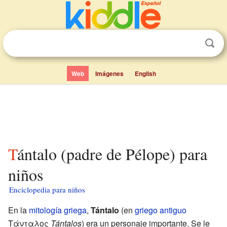
Web
Imágenes
English
Tántalo (padre de Pélope) para
niños
Enciclopedia para niños
En la
mitología griega
,
Tántalo
(en
griego antiguo
Τάνταλος
Tántalos
) era un personaje importante. Se le