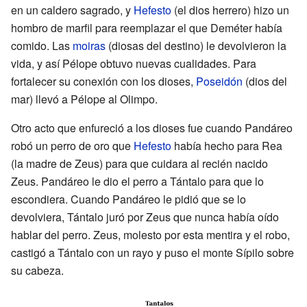
en un caldero sagrado, y
Hefesto
(el dios herrero) hizo un
hombro de marfil para reemplazar el que Deméter había
comido. Las
moiras
(diosas del destino) le devolvieron la
vida, y así Pélope obtuvo nuevas cualidades. Para
fortalecer su conexión con los dioses,
Poseidón
(dios del
mar) llevó a Pélope al Olimpo.
Otro acto que enfureció a los dioses fue cuando Pandáreo
robó un perro de oro que
Hefesto
había hecho para Rea
(la madre de Zeus) para que cuidara al recién nacido
Zeus. Pandáreo le dio el perro a Tántalo para que lo
escondiera. Cuando Pandáreo le pidió que se lo
devolviera, Tántalo juró por Zeus que nunca había oído
hablar del perro. Zeus, molesto por esta mentira y el robo,
castigó a Tántalo con un rayo y puso el monte Sípilo sobre
su cabeza.