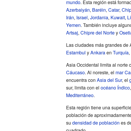
mundo
. Esta región está forma
Azerbaiyán
,
Baréin
,
Catar
,
Chip
Irán
,
Israel
,
Jordania
,
Kuwait
,
L
Yemen
. También incluye algun
Artsaj
,
Chipre del Norte
y
Oseti
Las ciudades más grandes de 
Estambul
y
Ankara
en
Turquía
,
Asia Occidental limita al norte 
Cáucaso
. Al noreste, el
mar Ca
encuentra con
Asia del Sur
, el
sur, limita con el
océano Índico
Mediterráneo
.
Esta región tiene una superfic
población de aproximadamente 
su
densidad de población
es de
cuadrado.