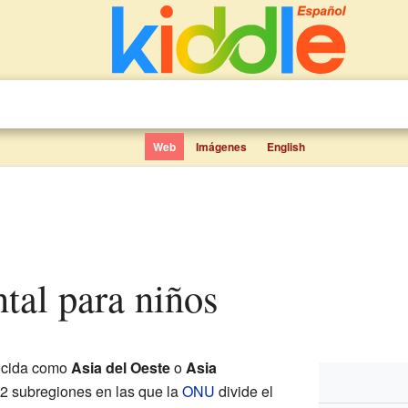
Web
Imágenes
English
ntal para niños
ocida como
Asia del Oeste
o
Asia
22 subregiones en las que la
ONU
divide el