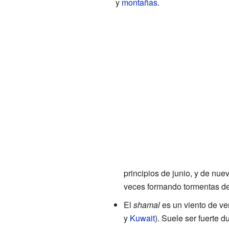
y
montañas
.
principios de junio, y de nu
veces formando tormentas de 
El
shamal
es un viento de ve
y
Kuwait
). Suele ser fuerte d