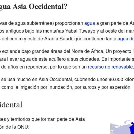
gua Asia Occidental?
vas de agua subterránea) proporcionan
agua
a gran parte de A
os antiguos bajo las montañas Yabal Tuwayq y al oeste del mar 
del centro y este de Arabia Saudí, que contienen tanto
agua du
 extiende bajo grandes áreas del Norte de África. Un proyecto l
ra llevar agua de este acuífero a sus ciudades. Es importante 
s de años en reponerse, por lo que son un
recurso no renovable
.
s) se usa mucho en Asia Occidental, cubriendo unos 90.000 kiló
s como la irrigación por inundación, por surcos y por aspersión.
idental
ses y territorios que forman parte de Asia
ión de la ONU: