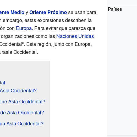
Países
ente Medio
y
Oriente Próximo
se usan para
in embargo, estas expresiones describen la
ción con
Europa
. Para evitar que parezca que
, organizaciones como las
Naciones Unidas
 Occidental". Esta región, junto con Europa,
rasia Occidental.
tal
Asia Occidental?
iene Asia Occidental?
de Asia Occidental?
ua Asia Occidental?