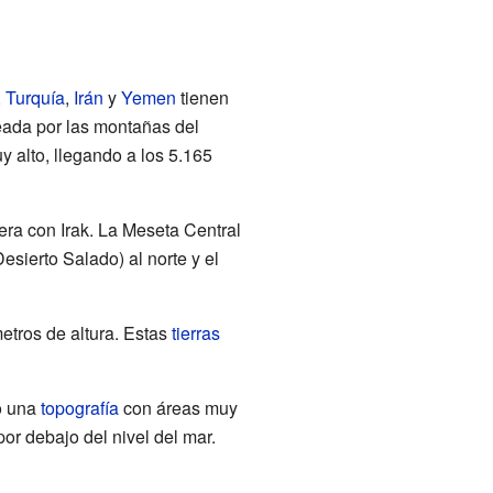
,
Turquía
,
Irán
y
Yemen
tienen
eada por las montañas del
 alto, llegando a los 5.165
era con Irak. La Meseta Central
Desierto Salado) al norte y el
tros de altura. Estas
tierras
do una
topografía
con áreas muy
por debajo del nivel del mar.