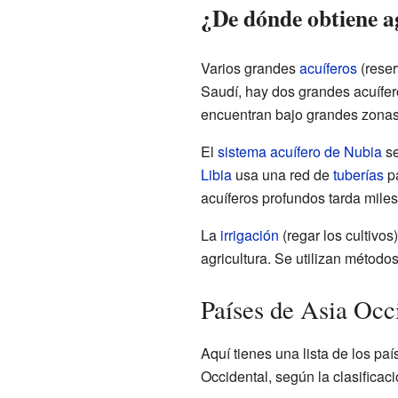
¿De dónde obtiene a
Varios grandes
acuíferos
(reser
Saudí, hay dos grandes acuífer
encuentran bajo grandes zonas 
El
sistema acuífero de Nubia
se
Libia
usa una red de
tuberías
pa
acuíferos profundos tarda mile
La
irrigación
(regar los cultivo
agricultura. Se utilizan método
Países de Asia Occ
Aquí tienes una lista de los paí
Occidental, según la clasificac