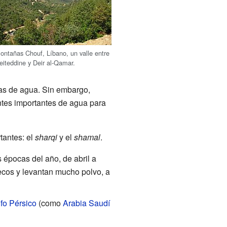
ontañas Chouf, Líbano, un valle entre
eiteddine y Deir al-Qamar.
s de agua. Sin embargo,
tes importantes de agua para
tantes: el
sharqi
y el
shamal
.
s épocas del año, de abril a
secos y levantan mucho polvo, a
lfo Pérsico
(como
Arabia Saudí