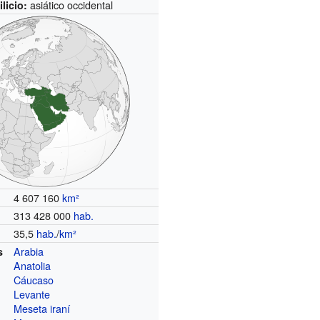
asiático occidental
licio:
4 607 160
km²
313 428 000
hab.
35,5
hab.
/
km²
Arabia
s
Anatolia
Cáucaso
Levante
Meseta iraní