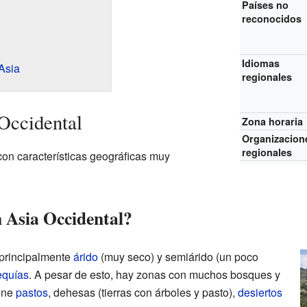
Países no
reconocidos
Idiomas
Asia
regionales
Occidental
Zona horaria
Organizacion
regionales
con características geográficas muy
n Asia Occidental?
 principalmente
árido
(muy seco) y semiárido (un poco
equías
. A pesar de esto, hay zonas con muchos bosques y
iene
pastos
, dehesas (tierras con árboles y pasto),
desiertos