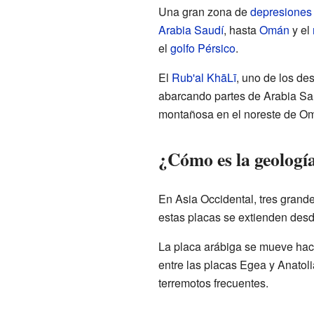
Una gran zona de
depresiones
Arabia Saudí
, hasta
Omán
y el
el
golfo Pérsico
.
El
Rub'al KhāLī
, uno de los de
abarcando partes de Arabia Sa
montañosa en el noreste de Om
¿Cómo es la geologí
En Asia Occidental, tres grand
estas placas se extienden desd
La placa arábiga se mueve hacia
entre las placas Egea y Anatol
terremotos frecuentes.