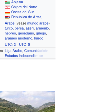
Abjasia
Chipre del Norte
Osetia del Sur
República de Artsaj
Árabe
(véase
mundo árabe
)
turco
,
persa
,
azerí
,
armenio
,
hebreo
,
georgiano
,
griego
,
arameo moderno
,
kurdo
UTC+2
-
UTC+5
Liga Árabe
,
Comunidad de
es
Estados Independientes