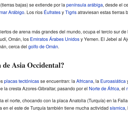
(tierras bajas) se extiende por la
península arábiga
, desde el c
mar Arábigo
. Los ríos
Éufrates
y
Tigris
atraviesan estas tierras
siertos de arena más grandes del mundo, ocupa el tercio sur de 
udí, Omán, los
Emiratos Árabes Unidos
y Yemen. El Jebel al A
án, cerca del
golfo de Omán
.
a de Asia Occidental?
es
placas tectónicas
se encuentran: la
Africana
, la
Euroasiática
y
e la cresta Azores-Gibraltar, pasando por el
Norte de África
, el
 el norte, chocando con la placa Anatolia (Turquía) en la Falla 
ia en el este de Turquía también tiene mucha actividad
sísmica
,