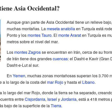
 tiene Asia Occidental?
Aunque gran parte de Asia Occidental tiene un relieve bajo
muchas montañas. La
meseta anatolia
en Turquía está rod
Ponto y los
montes Tauro
. El
monte Ararat
en Turquía es muy
metros sobre el nivel del mar.
Los
montes Zagros
se encuentran en Irán, cerca de su front
de Irán tiene dos grandes
cuencas
: el Dasht-e Kavir (Gran 
Dasht-e-Lut al sur.
En
Yemen
, muchas zonas montañosas superan los 3.700 me
 a lo largo de la costa del
mar Rojo
y hasta el
Líbano
.
a lo largo del mar Rojo, donde la tierra se ha separado, crean
ncuentra entre
Cisjordania
,
Israel
y
Jordania
, está a 418 metros 
ás bajo de la superficie de la
Tierra
.