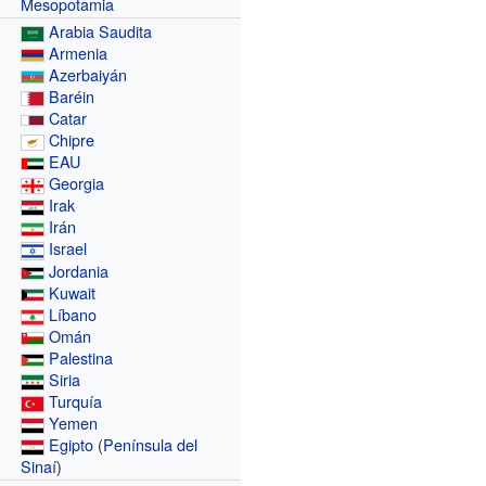
Mesopotamia
Arabia Saudita
Armenia
Azerbaiyán
Baréin
Catar
Chipre
EAU
Georgia
Irak
Irán
Israel
Jordania
Kuwait
Líbano
Omán
Palestina
Siria
Turquía
Yemen
Egipto
(
Península del
Sinaí
)