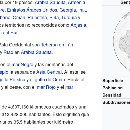
da por 19 países:
Arabia Saudita
,
Armenia
,
Genti
re
,
Emiratos Árabes Unidos
,
Georgia
,
Irak
,
íbano
,
Omán
,
Palestina
,
Siria
,
Turquía
y
os territorios no reconocidos como
Abjasia
,
a del Sur
.
Asia Occidental son
Teherán
en
Irán
,
 y
Riad
en
Arabia Saudita
.
con el
mar Negro
y las montañas del
spio
la separa de
Asia Central
. Al este, se
golfo Pérsico
y el
golfo de Omán
. Hacia el
Superficie
, y al oeste, con el
mar Rojo
y el
mar
Población
Densidad
Subdivisione
ie de 4.607.160 kilómetros cuadrados y una
313.428.000 habitantes. Esto significa que
 unos 35,5 habitantes por kilómetro