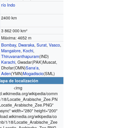
río Indo
2400 km
3 862 000 km²
Máxima: 4652 m
Bombay
,
Dwaraka
,
Surat
,
Vasco
,
Mangalore
,
Kochi
,
Thiruvananthapuram
(IND)
Karachi
, Gwadar(PAK)Muscat,
Dhofar(OMN)
Sana'a
,
Aden
(YMN)
Mogadiscio
(SML)
apa de localización
<img
ad.wikimedia.org/wikipedia/comm
1/18/Locatie_Arabische_Zee.PN
Locatie_Arabische_Zee.PNG"
sync" width="280" height="200"
pload.wikimedia.org/wikipedia/co
b/1/18/Locatie_Arabische_Zee
x-Locatie_Arabische_Zee.PNG