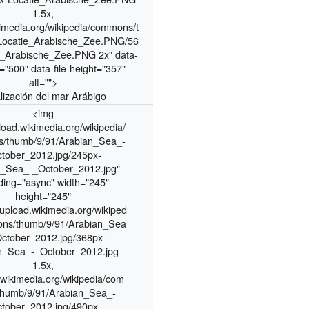
1.5x,
kimedia.org/wikipedia/commons/t
Locatie_Arabische_Zee.PNG/56
e_Arabische_Zee.PNG 2x" data-
h="500" data-file-height="357"
alt="">
lización del mar Arábigo
<img
load.wikimedia.org/wikipedia/
/thumb/9/91/Arabian_Sea_-
tober_2012.jpg/245px-
n_Sea_-_October_2012.jpg"
ding="async" width="245"
height="245"
/upload.wikimedia.org/wikiped
ons/thumb/9/91/Arabian_Sea
ctober_2012.jpg/368px-
n_Sea_-_October_2012.jpg
1.5x,
.wikimedia.org/wikipedia/com
thumb/9/91/Arabian_Sea_-
tober_2012.jpg/490px-