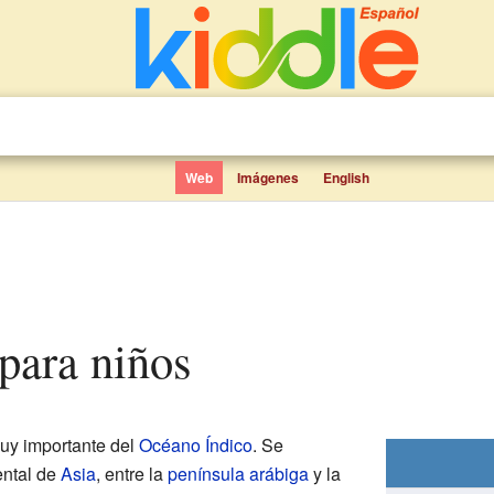
Web
Imágenes
English
 para niños
uy importante del
Océano Índico
. Se
ental de
Asia
, entre la
península arábiga
y la