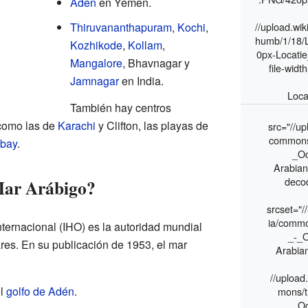
Aden
en Yemen.
Thiruvananthapuram
,
Kochi
,
//upload.wi
humb/1/18/
Kozhikode
,
Kollam
,
0px-Locati
Mangalore
, Bhavnagar y
file-widt
Jamnagar
en India.
Loca
También hay centros
 como las de
Karachi
y Clifton, las playas de
src="//up
commons
bay
.
_Oc
Arabia
deco
Mar Arábigo?
srcset="/
ia/comm
ternacional (IHO) es la autoridad mundial
_-_O
ares. En su publicación de 1953, el mar
Arabia
//upload
el
golfo de Adén
.
mons/
_Oc