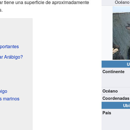
ar tiene una superficie de aproximadamente
Océano o
s.
portantes
ar Arábigo?
U
Continente
bigo
Océano
s marinos
Coordenadas
Ubi
País