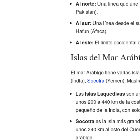
Al norte:
Una línea que une 
Pakistán).
Al sur:
Una línea desde el su
Hafun (África).
Al este:
El límite occidental 
Islas del Mar Aráb
El mar Arábigo tiene varias isl
(India),
Socotra
(Yemen), Masir
Las
Islas Laquedivas
son un
unos 200 a 440 km de la costa
pequeño de la India, con sol
Socotra
es la isla más grand
unos 240 km al este del Cuer
arábiga.