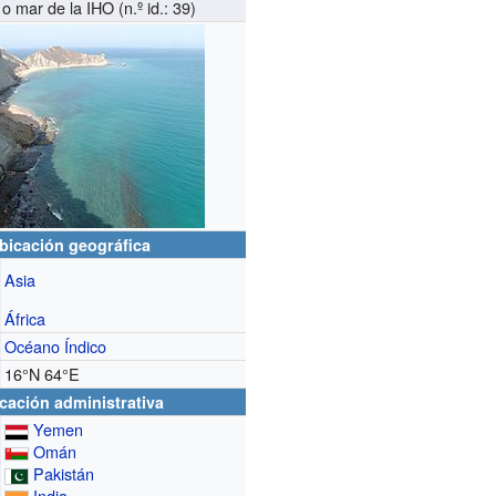
 mar de la IHO (n.º id.: 39)
bicación geográfica
Asia
África
Océano Índico
16°N
64°E
cación administrativa
Yemen
Omán
Pakistán
India