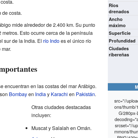
costa.
Ríos
drenados
 de costa.
Ancho
ábigo mide alrededor de 2.400 km. Su punto
máximo
 metros. Esto ocurre cerca de la península
Superficie
l sur de la India. El
río Indo
es el único río
Profundidad
 mar.
Ciudades
ribereñas
Importantes
e encuentran en las costas del mar Arábigo.
M
 son
Bombay
en
India
y
Karachi
en
Pakistán
.
src="//uplo
Otras ciudades destacadas
ons/thumb/
G/280px-
incluyen:
decoding="a
srcset="//u
Muscat y Salalah en Omán.
mmons/thum
.PNG/420p