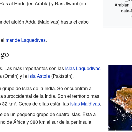
Ras al Hadd (en Arabia) y Ras Jiwani (en
Arabian_
data-f
r del atolón Addu (Maldivas) hasta el cabo
del
mar de Laquedivas
.
igo
as. Las más importantes son las
Islas Laquedivas
a (Omán) y la
isla Astola
(Pakistán).
 grupo de islas de la India. Se encuentran a
 suroccidental de la India. Son el territorio más
o 32 km². Cerca de ellas están las
Islas Maldivas
.
e de un pequeño grupo de cuatro islas. Está a
no de África y 380 km al sur de la península