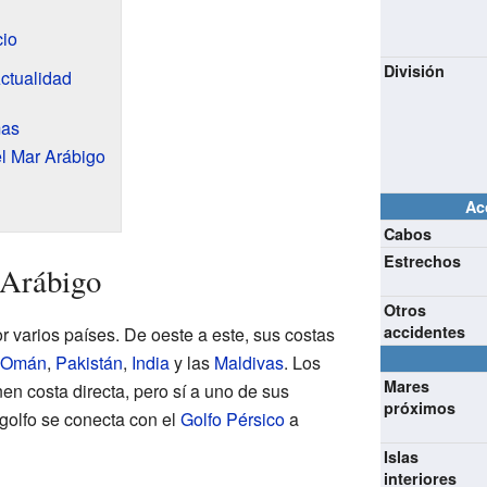
io
División
Actualidad
mas
el Mar Arábigo
Ac
Cabos
Estrechos
 Arábigo
Otros
accidentes
 varios países. De oeste a este, sus costas
Omán
,
Pakistán
,
India
y las
Maldivas
. Los
Mares
en costa directa, pero sí a uno de sus
próximos
 golfo se conecta con el
Golfo Pérsico
a
Islas
interiores