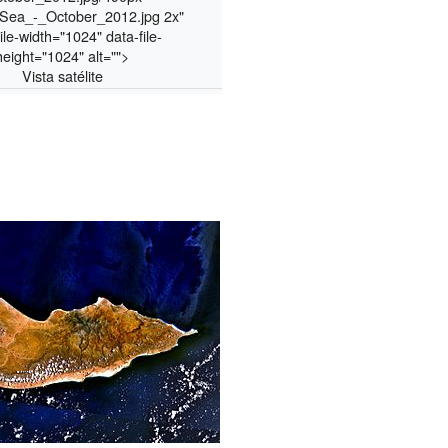
Sea_-_October_2012.jpg 2x"
ile-width="1024" data-file-
height="1024" alt="">
Vista satélite