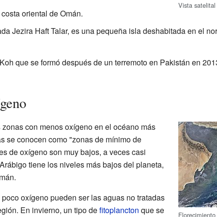
Vista satelita
a costa oriental de Omán.
ada Jezira Haft Talar, es una pequeña isla deshabitada en el no
Koh que se formó después de un terremoto en Pakistán en 2013
ígeno
as zonas con menos oxígeno en el océano más
as se conocen como "zonas de mínimo de
les de oxígeno son muy bajos, a veces casi
Arábigo tiene los niveles más bajos del planeta,
Omán.
 poco oxígeno pueden ser las aguas no tratadas
egión. En invierno, un tipo de
fitoplancton
que se
Florecimiento