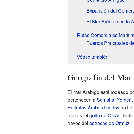
Expansión del Comerc
El Mar Arábigo en la 
Rutas Comerciales Maríti
Puertos Principales d
Véase también
Geografía del Mar
El mar Arábigo está rodeado por
pertenecen a
Somalia
,
Yemen
,
Emiratos Árabes Unidos
no tien
brazos, el
golfo de Omán
. Este
través del
estrecho de Ormuz
.