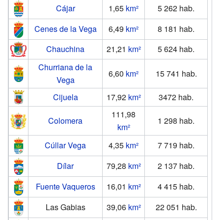
Cájar
1,65
km²
5 262
hab.
Cenes de la Vega
6,49
km²
8 181
hab.
Chauchina
21,21
km²
5 624
hab.
Churriana de la
6,60
km²
15 741
hab.
Vega
Cijuela
17,92
km²
3472
hab.
111,98
Colomera
1 298
hab.
km²
Cúllar Vega
4,35
km²
7 719
hab.
Dílar
79,28
km²
2 137
hab.
Fuente Vaqueros
16,01
km²
4 415
hab.
Las Gabias
39,06
km²
22 051
hab.