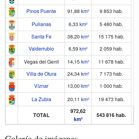
Pinos Puente
91,88
km²
9 853 hab.
Pulianas
6,33
km²
5 480
hab.
Santa Fe
38,20
km²
15 175
hab.
Valderrubio
6,59
km²
2 059 hab.
Vegas del Genil
14,15
km²
11 678
hab.
Villa de Otura
24,34
km²
7 173
hab.
Víznar
13,00
km²
1 000
hab.
La Zubia
20,11
km²
19 473
hab.
972,62
TOTAL
543 816
hab.
km²
Galería de imágenes