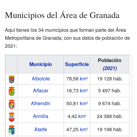
Municipios del Área de Granada
Aquí tienes los 34 municipios que forman parte del Área
Metropolitana de Granada, con sus datos de población de
2021:
Población
Municipio
Superficie
(
2021
)
Albolote
78,58
km²
19 128
hab.
Alfacar
16,73
km²
5 497
hab.
Alhendín
50,81
km²
9 674
hab.
Armilla
4,42
km²
24 388
hab.
Atarfe
47,25
km²
19 198
hab.