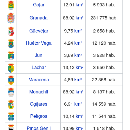
Gójar
12,01
km²
5 993
hab.
Granada
88,02
km²
231 775
hab.
Güevéjar
9,75
km²
2 658
hab.
Huétor Vega
4,24
km²
12 120
hab.
Jun
3,69
km²
3 928
hab.
Láchar
13,12
km²
3 550
hab.
Maracena
4,89
km²
22 358
hab.
Monachil
88,92
km²
8 137
hab.
Ogíjares
6,91
km²
14 559
hab.
Peligros
10,14
km²
11 544
hab.
Pinos Genil
13,99
km²
1 518
hab.