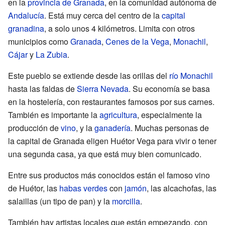
en la
provincia de Granada
, en la comunidad autónoma de
Andalucía
. Está muy cerca del centro de la
capital
granadina
, a solo unos 4 kilómetros. Limita con otros
municipios como
Granada
,
Cenes de la Vega
,
Monachil
,
Cájar
y
La Zubia
.
Este pueblo se extiende desde las orillas del
río Monachil
hasta las faldas de
Sierra Nevada
. Su economía se basa
en la hostelería, con restaurantes famosos por sus carnes.
También es importante la
agricultura
, especialmente la
producción de
vino
, y la
ganadería
. Muchas personas de
la capital de Granada eligen Huétor Vega para vivir o tener
una segunda casa, ya que está muy bien comunicado.
Entre sus productos más conocidos están el famoso vino
de Huétor, las
habas verdes
con
jamón
, las alcachofas, las
salaillas (un tipo de pan) y la
morcilla
.
También hay artistas locales que están empezando, con