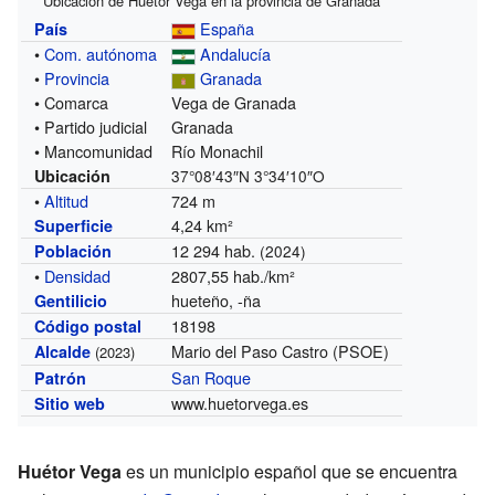
Ubicación de Huétor Vega en la provincia de Granada
España
País
•
Com. autónoma
Andalucía
•
Provincia
Granada
• Comarca
Vega de Granada
• Partido judicial
Granada
• Mancomunidad
Río Monachil
Ubicación
37°08′43″N
3°34′10″O
•
Altitud
724 m
4,24 km²
Superficie
12 294 hab.
Población
(2024)
•
Densidad
2807,55 hab./km²
hueteño, -ña
Gentilicio
18198
Código postal
Mario del Paso Castro (PSOE)
Alcalde
(2023)
San Roque
Patrón
www.huetorvega.es
Sitio web
Huétor Vega
es un municipio español que se encuentra