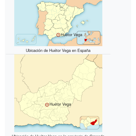
Huétor Vega
Ubicación de Huétor Vega en España
Huétor Vega