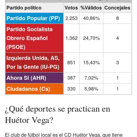
Partido político
Votos
%Válidos
Concejales
Partido Popular (PP)
2.253
40,86%
8
Partido Socialista
Obrero Español
1.362
24,70%
4
(PSOE)
Izquierda Unida, AS,
851
15,43%
3
Por la Gente (IU-PG)
Ahora Si (AHR)
387
7,02%
1
Ciudadanos (Cs)
330
5,98%
1
¿Qué deportes se practican en
Huétor Vega?
El club de fútbol local es el CD Huétor Vega, que tiene