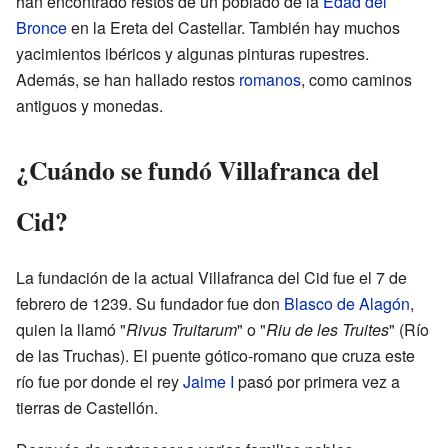
han encontrado restos de un poblado de la
Edad del
Bronce
en la Ereta del Castellar. También hay muchos
yacimientos ibéricos y algunas pinturas rupestres.
Además, se han hallado restos
romanos
, como caminos
antiguos y monedas.
¿Cuándo se fundó Villafranca del
Cid?
La fundación de la actual Villafranca del Cid fue el 7 de
febrero de 1239. Su fundador fue don
Blasco de Alagón
,
quien la llamó "
Rivus Truitarum
" o "
Riu de les Truites
" (Río
de las Truchas). El puente gótico-romano que cruza este
río fue por donde el rey
Jaime I
pasó por primera vez a
tierras de Castellón.