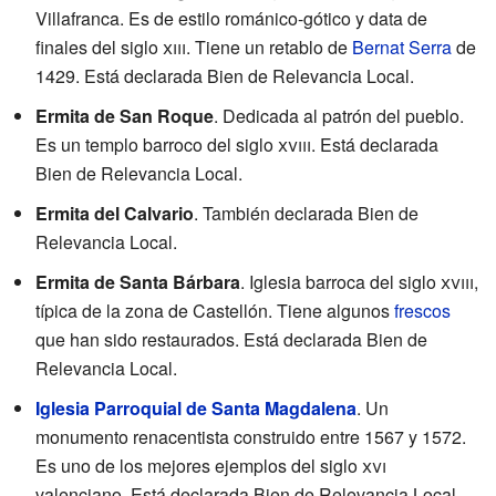
Villafranca. Es de estilo románico-gótico y data de
finales del siglo
xiii
. Tiene un retablo de
Bernat Serra
de
1429. Está declarada Bien de Relevancia Local.
Ermita de San Roque
. Dedicada al patrón del pueblo.
Es un templo barroco del siglo
xviii
. Está declarada
Bien de Relevancia Local.
Ermita del Calvario
. También declarada Bien de
Relevancia Local.
Ermita de Santa Bárbara
. Iglesia barroca del siglo
xviii
,
típica de la zona de Castellón. Tiene algunos
frescos
que han sido restaurados. Está declarada Bien de
Relevancia Local.
Iglesia Parroquial de Santa Magdalena
. Un
monumento renacentista construido entre 1567 y 1572.
Es uno de los mejores ejemplos del siglo
xvi
valenciano. Está declarada Bien de Relevancia Local.