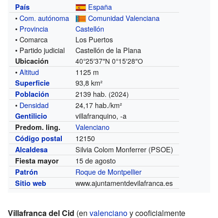
España
País
•
Com. autónoma
Comunidad Valenciana
•
Provincia
Castellón
• Comarca
Los Puertos
• Partido judicial
Castellón de la Plana
Ubicación
40°25′37″N
0°15′28″O
•
Altitud
1125 m
93,8 km²
Superficie
2139 hab.
Población
(2024)
•
Densidad
24,17 hab./km²
villafranquino, -a
Gentilicio
Valenciano
Predom. ling.
12150
Código postal
Silvia Colom Monferrer (PSOE)
Alcaldesa
15 de agosto
Fiesta mayor
Roque de Montpellier
Patrón
www.ajuntamentdevilafranca.es
Sitio web
Villafranca del Cid
(en
valenciano
y cooficialmente