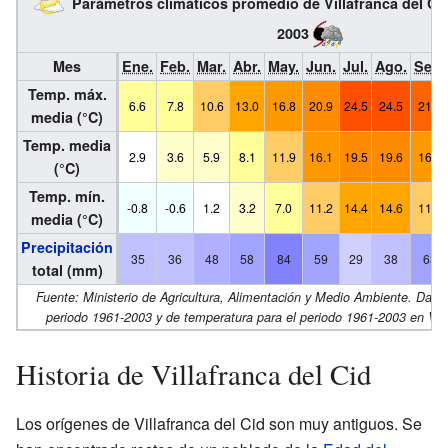
Parámetros climáticos promedio de Villafranca del Cid
2003
Mes
Ene.
Feb.
Mar.
Abr.
May.
Jun.
Jul.
Ago.
Sep.
Temp. máx.
6.6
7.8
10.6
13.0
16.8
20.9
24.5
24.5
21.0
media (°C)
Temp. media
2.9
3.6
5.9
8.1
11.9
16.1
19.5
19.6
16.3
(°C)
Temp. mín.
-0.8
-0.6
1.2
3.2
7.0
11.2
14.4
14.6
11.5
media (°C)
Precipitación
35
36
48
58
84
59
29
38
63
total (mm)
Fuente: Ministerio de Agricultura, Alimentación y Medio Ambiente. Datos 
periodo 1961-2003 y de temperatura para el periodo 1961-2003 en Villa
Historia de Villafranca del Cid
Los orígenes de Villafranca del Cid son muy antiguos. Se