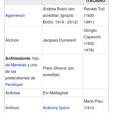
ITALIANO
Andrea Bosic (sin
Renato Turi
Agamenón
acreditar; Ignazio
(1920 -
Božic: 1919 - 2012)
1991)
Giorgio
Capecchi
Alcínoo
Jacques Dumesnil
(1902 -
1978)
Anfimedonte
, hijo
de
Menelao
y uno
Piero Ghione (sin
de los
acreditar)
pretendientes de
Penélope
Anticlea
Evi Maltagliati
Mario Pisu
Antínoo
Anthony Quinn
(1910 -