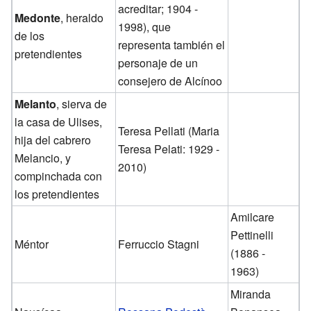
acreditar; 1904 -
Medonte
, heraldo
1998), que
de los
representa también el
pretendientes
personaje de un
consejero de Alcínoo
Melanto
, sierva de
la casa de Ulises,
Teresa Pellati (Maria
hija del cabrero
Teresa Pelati: 1929 -
Melancio, y
2010)
compinchada con
los pretendientes
Amilcare
Pettinelli
Méntor
Ferruccio Stagni
(1886 -
1963)
Miranda