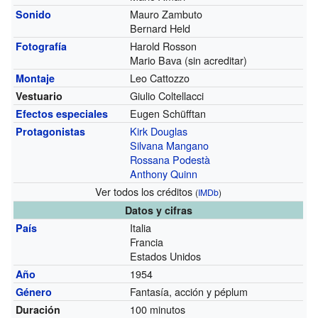
Mauro Zambuto
Sonido
Bernard Held
Harold Rosson
Fotografía
Mario Bava (sin acreditar)
Leo Cattozzo
Montaje
Giulio Coltellacci
Vestuario
Eugen Schüfftan
Efectos especiales
Kirk Douglas
Protagonistas
Silvana Mangano
Rossana Podestà
Anthony Quinn
Ver todos los créditos
(
IMDb
)
Datos y cifras
Italia
País
Francia
Estados Unidos
1954
Año
Fantasía, acción y péplum
Género
100 minutos
Duración