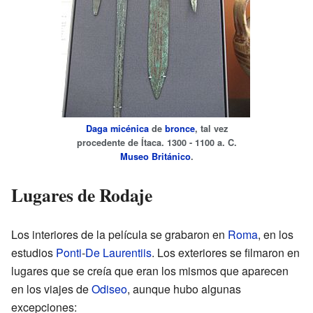
Daga
micénica
de
bronce
, tal vez
procedente de Ítaca. 1300 - 1100 a. C.
Museo Británico
.
Lugares de Rodaje
Los interiores de la película se grabaron en
Roma
, en los
estudios
Ponti
-
De Laurentiis
. Los exteriores se filmaron en
lugares que se creía que eran los mismos que aparecen
en los viajes de
Odiseo
, aunque hubo algunas
excepciones: