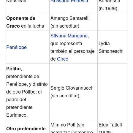
Nausícaa
Rossana Podestà
Bonansea
(n. 1926)
Oponente de
Amerigo Santarelli
Craco
en la lucha
(sin acreditar)
Silvana Mangano
,
que representa
Lydia
Penélope
también el personaje
Simoneschi
de
Circe
Pólibo
,
pretendiente de
Penélope, y distinto
Sergio Giovannucci
de otro Pólibo: el
(sin acreditar)
padre del
pretendiente
Eurímaco.
Mimmo Poli (sin
Elda Tattoli
Otro pretendiente
acreditar; Domenico
(1929 -