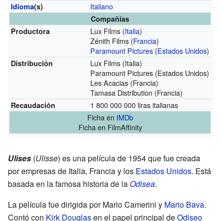
Italiano
Idioma
(s)
Compañías
Lux Films (
Italia
)
Productora
Zénith Films (
Francia
)
Paramount Pictures
(
Estados Unidos
)
Lux Films (Italia)
Distribución
Paramount Pictures (Estados Unidos)
Les Acacias (Francia)
Tamasa Distribution (Francia)
1 800 000 000 liras italianas
Recaudación
Ficha
en
IMDb
Ficha
en FilmAffinity
Ulises
(
Ulisse
) es una película de 1954 que fue creada
por empresas de Italia, Francia y los
Estados Unidos
. Está
basada en la famosa historia de la
Odisea
.
La película fue dirigida por Mario Camerini y
Mario Bava
.
Contó con
Kirk Douglas
en el papel principal de
Odiseo