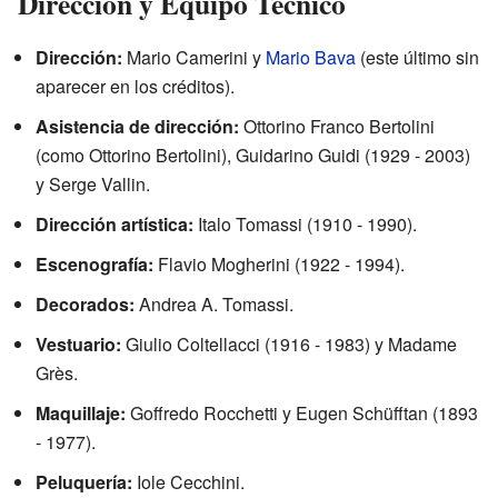
Dirección y Equipo Técnico
Dirección:
Mario Camerini y
Mario Bava
(este último sin
aparecer en los créditos).
Asistencia de dirección:
Ottorino Franco Bertolini
(como Ottorino Bertolini), Guidarino Guidi (1929 - 2003)
y Serge Vallin.
Dirección artística:
Italo Tomassi (1910 - 1990).
Escenografía:
Flavio Mogherini (1922 - 1994).
Decorados:
Andrea A. Tomassi.
Vestuario:
Giulio Coltellacci (1916 - 1983) y Madame
Grès.
Maquillaje:
Goffredo Rocchetti y Eugen Schüfftan (1893
- 1977).
Peluquería:
Iole Cecchini.