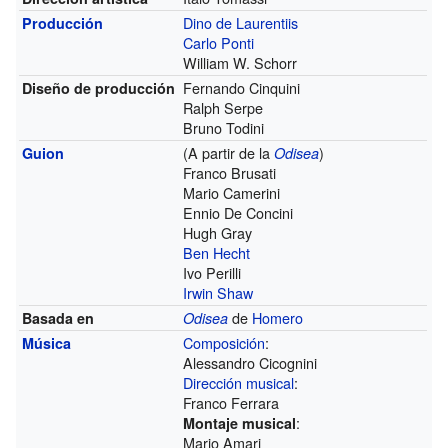
Dino de Laurentiis
Producción
Carlo Ponti
William W. Schorr
Fernando Cinquini
Diseño de producción
Ralph Serpe
Bruno Todini
(A partir de la
)
Guion
Odisea
Franco Brusati
Mario Camerini
Ennio De Concini
Hugh Gray
Ben Hecht
Ivo Perilli
Irwin Shaw
de
Homero
Basada en
Odisea
Composición
:
Música
Alessandro Cicognini
Dirección musical
:
Franco Ferrara
:
Montaje musical
Mario Amari