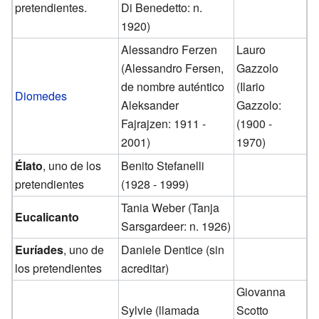
pretendientes.
Di Benedetto: n.
1920)
Alessandro Ferzen
Lauro
(Alessandro Fersen,
Gazzolo
de nombre auténtico
(Ilario
Diomedes
Aleksander
Gazzolo:
Fajrajzen: 1911 -
(1900 -
2001)
1970)
Élato
, uno de los
Benito Stefanelli
pretendientes
(1928 - 1999)
Tania Weber (Tanja
Eucalicanto
Sarsgardeer: n. 1926)
Euríades
, uno de
Daniele Dentice (sin
los pretendientes
acreditar)
Giovanna
Sylvie (llamada
Scotto