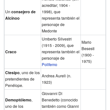
acreditar; 1904 -
Un
consejero de
1998), que
Alcínoo
representa también el
personaje de
Medonte
Umberto Silvestri
Mario
(1915 - 2009), que
Besesti
Craco
representa también el
(1900 -
personaje de
1975)
Polifemo
Ctesipo
, uno de los
Andrea Aureli (n.
pretendientes de
1923)
Penélope.
Giovanni Di
Demoptólemo
,
Benedetto (conocido
uno de los
también como Gianni