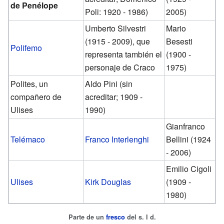
de Penélope
Poli: 1920 - 1986)
2005)
Umberto Silvestri
Mario
(1915 - 2009), que
Besesti
Polifemo
representa también el
(1900 -
personaje de Craco
1975)
Polites, un
Aldo Pini (sin
compañero de
acreditar; 1909 -
Ulises
1990)
Gianfranco
Telémaco
Franco Interlenghi
Bellini (1924
- 2006)
Emilio Cigoli
Ulises
Kirk Douglas
(1909 -
1980)
Parte de un
fresco
del s. I d.