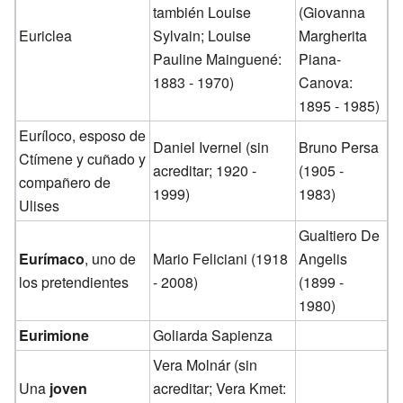
también Louise
(Giovanna
Euriclea
Sylvain; Louise
Margherita
Pauline Mainguené:
Piana-
1883 - 1970)
Canova:
1895 - 1985)
Euríloco, esposo de
Daniel Ivernel (sin
Bruno Persa
Ctímene y cuñado y
acreditar; 1920 -
(1905 -
compañero de
1999)
1983)
Ulises
Gualtiero De
Eurímaco
, uno de
Mario Feliciani (1918
Angelis
los pretendientes
- 2008)
(1899 -
1980)
Eurimione
Goliarda Sapienza
Vera Molnár (sin
Una
joven
acreditar; Vera Kmet: