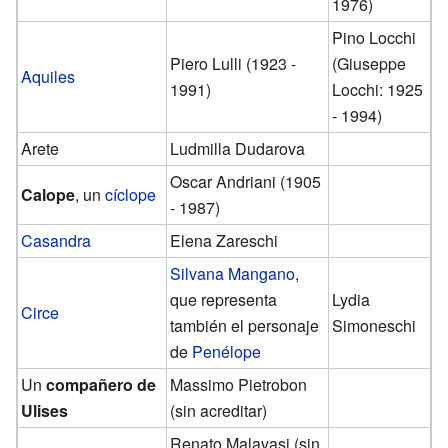
1976)
Pino Locchi
Piero Lulli (1923 -
(Giuseppe
Aquiles
1991)
Locchi: 1925
- 1994)
Arete
Ludmilla Dudarova
Oscar Andriani (1905
Calope
, un
cíclope
- 1987)
Casandra
Elena Zareschi
Silvana Mangano
,
que representa
Lydia
Circe
también el personaje
Simoneschi
de
Penélope
Un
compañero de
Massimo Pietrobon
Ulises
(sin acreditar)
Renato Malavasi (sin