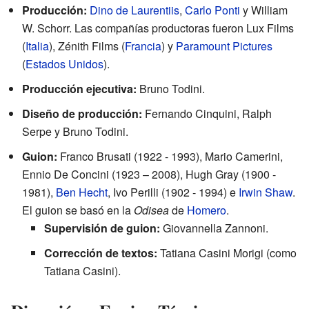
Producción:
Dino de Laurentiis
,
Carlo Ponti
y William
W. Schorr. Las compañías productoras fueron Lux Films
(
Italia
), Zénith Films (
Francia
) y
Paramount Pictures
(
Estados Unidos
).
Producción ejecutiva:
Bruno Todini.
Diseño de producción:
Fernando Cinquini, Ralph
Serpe y Bruno Todini.
Guion:
Franco Brusati (1922 - 1993), Mario Camerini,
Ennio De Concini (1923 – 2008), Hugh Gray (1900 -
1981),
Ben Hecht
, Ivo Perilli (1902 - 1994) e
Irwin Shaw
.
El guion se basó en la
Odisea
de
Homero
.
Supervisión de guion:
Giovannella Zannoni.
Corrección de textos:
Tatiana Casini Morigi (como
Tatiana Casini).