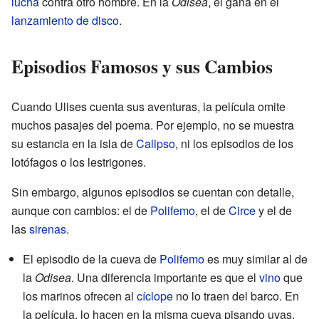
lucha
contra otro hombre. En la
Odisea
, él gana en el
lanzamiento de disco
.
Episodios Famosos y sus Cambios
Cuando Ulises cuenta sus aventuras, la película omite
muchos pasajes del poema. Por ejemplo, no se muestra
su estancia en la isla de
Calipso
, ni los episodios de los
lotófagos o los lestrigones.
Sin embargo, algunos episodios se cuentan con detalle,
aunque con cambios: el de
Polifemo
, el de
Circe
y el de
las
sirenas
.
El episodio de la cueva de
Polifemo
es muy similar al de
la
Odisea
. Una diferencia importante es que el
vino
que
los marinos ofrecen al
cíclope
no lo traen del barco. En
la película, lo hacen en la misma cueva pisando uvas.