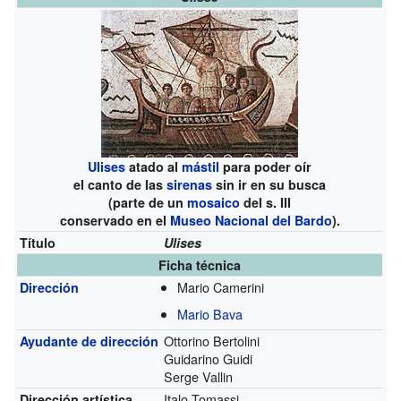
Ulises
atado al
mástil
para poder oír
el canto de las
sirenas
sin ir en su busca
(parte de un
mosaico
del s. III
conservado en el
Museo Nacional del Bardo
).
Título
Ulises
Ficha técnica
Mario Camerini
Dirección
Mario Bava
Ottorino Bertolini
Ayudante de dirección
Guidarino Guidi
Serge Vallin
Italo Tomassi
Dirección artística