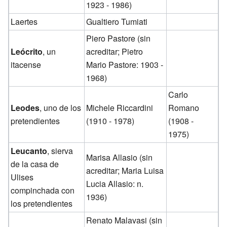
1923 - 1986)
Laertes
Gualtiero Tumiati
Piero Pastore (sin
Leócrito
, un
acreditar; Pietro
itacense
Mario Pastore: 1903 -
1968)
Carlo
Leodes
, uno de los
Michele Riccardini
Romano
pretendientes
(1910 - 1978)
(1908 -
1975)
Leucanto
, sierva
Marisa Allasio (sin
de la casa de
acreditar; Maria Luisa
Ulises
Lucia Allasio: n.
compinchada con
1936)
los pretendientes
Renato Malavasi (sin