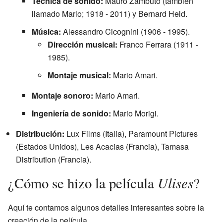
Técnica de sonido:
Mauro Zambuto (también
llamado Mario; 1918 - 2011) y Bernard Held.
Música:
Alessandro Cicognini (1906 - 1995).
Dirección musical:
Franco Ferrara (1911 -
1985).
Montaje musical:
Mario Amari.
Montaje sonoro:
Mario Amari.
Ingeniería de sonido:
Mario Morigi.
Distribución:
Lux Films (Italia), Paramount Pictures
(Estados Unidos), Les Acacias (Francia), Tamasa
Distribution (Francia).
Ulises
¿Cómo se hizo la película
?
Aquí te contamos algunos detalles interesantes sobre la
creación de la película.