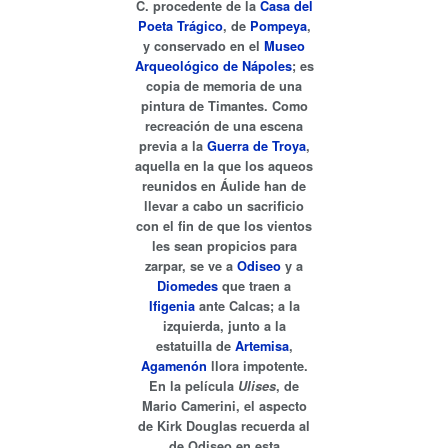
C. procedente de la
Casa del
Poeta Trágico
, de
Pompeya
,
y conservado en el
Museo
Arqueológico de Nápoles
; es
copia de memoria de una
pintura de Timantes. Como
recreación de una escena
previa a la
Guerra de Troya
,
aquella en la que los aqueos
reunidos en Áulide han de
llevar a cabo un sacrificio
con el fin de que los vientos
les sean propicios para
zarpar, se ve a
Odiseo
y a
Diomedes
que traen a
Ifigenia
ante Calcas; a la
izquierda, junto a la
estatuilla de
Artemisa
,
Agamenón
llora impotente.
En la película
Ulises
, de
Mario Camerini, el aspecto
de Kirk Douglas recuerda al
de Odiseo en esta