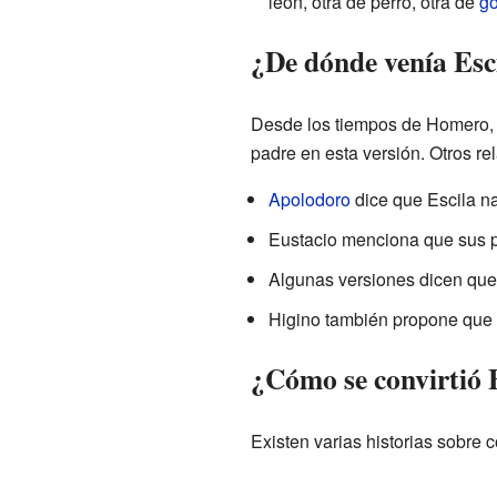
león, otra de perro, otra de
g
¿De dónde venía Esc
Desde los tiempos de Homero, s
padre en esta versión. Otros re
Apolodoro
dice que Escila na
Eustacio menciona que sus 
Algunas versiones dicen qu
Higino también propone que
¿Cómo se convirtió 
Existen varias historias sobre 