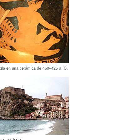
cila en una cerámica de 450–425 a. C.
la, en Italia.