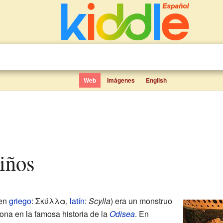
Web
Imágenes
English
niños
en
griego
: Σκύλλα,
latín
:
Scylla
) era un monstruo
ona en la famosa historia de la
Odisea
. En