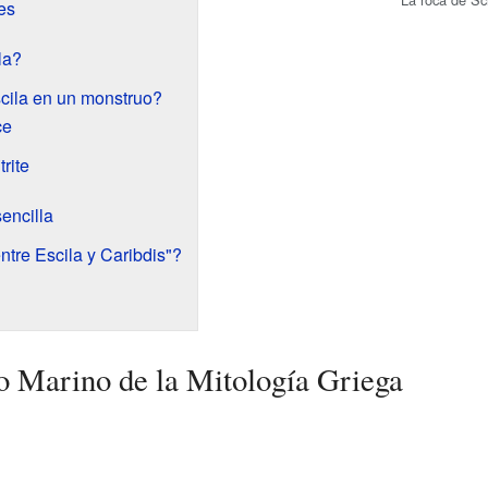
es
la?
cila en un monstruo?
ce
trite
encilla
entre Escila y Caribdis"?
o Marino de la Mitología Griega