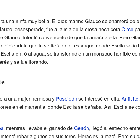
era una ninfa muy bella. El dios marino Glauco se enamoró de el
Glauco, desesperado, fue a la isla de la diosa hechicera
Circe
pa
 Glauco, intentó convencerlo de que la amara a ella. Pero Glau
co, diciéndole que lo vertiera en el estanque donde Escila solía
Escila entró al agua, se transformó en un monstruo horrible co
erés y se fue llorando.
te
a era una mujer hermosa y
Poseidón
se interesó en ella.
Anfitrite
ciones en el manantial donde Escila se bañaba. Así, Escila se co
es
, mientras llevaba el ganado de
Gerión
, llegó al estrecho entr
ntentó robar algunos de sus toros. Heracles la mató. Pero su p