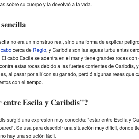
s sobre su cuerpo y la devolvió a la vida.
sencilla
ila no era un monstruo real, sino una forma de explicar peligro
n
cabo
cerca de
Regio
, y Caribdis son las aguas turbulentas cer
o. El cabo Escila se adentra en el mar y tiene grandes rocas con
ntra estas rocas debido a las fuertes corrientes de Caribdis, y
es, al pasar por allí con su ganado, perdió algunas reses que c
estos con el tiempo.
r entre Escila y Caribdis"?
bdis surgió una expresión muy conocida: "estar entre Escila y Car
pared". Se usa para describir una situación muy difícil, donde t
no hay una solución fácil.