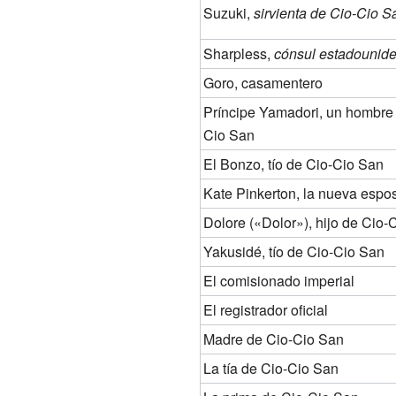
Suzuki,
sirvienta de Cio-Cio S
Sharpless,
cónsul estadounid
Goro, casamentero
Príncipe Yamadori, un hombre 
Cio San
El Bonzo, tío de Cio-Cio San
Kate Pinkerton, la nueva espo
Dolore («Dolor»), hijo de Cio-
Yakusidé, tío de Cio-Cio San
El comisionado imperial
El registrador oficial
Madre de Cio-Cio San
La tía de Cio-Cio San