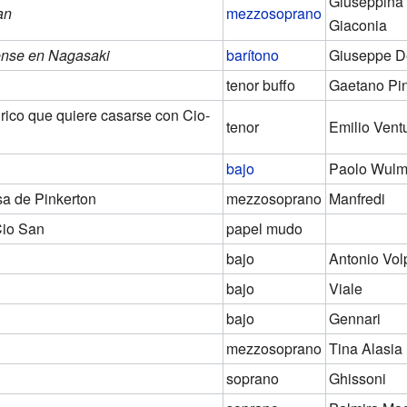
Giuseppina
an
mezzosoprano
Giaconia
ense en Nagasaki
barítono
Giuseppe D
tenor buffo
Gaetano Pin
rico que quiere casarse con Cio-
tenor
Emilio Ventu
bajo
Paolo Wul
sa de Pinkerton
mezzosoprano
Manfredi
Cio San
papel mudo
bajo
Antonio Vol
bajo
Viale
bajo
Gennari
mezzosoprano
Tina Alasia
soprano
Ghissoni