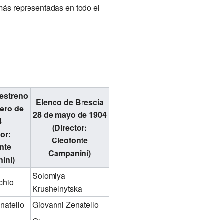
más representadas en todo el
 estreno
Elenco de Brescia
rero de
28 de mayo de 1904
4
(Director:
tor:
Cleofonte
nte
Campanini)
ini)
Solomiya
chio
Krushelnytska
natello
Giovanni Zenatello