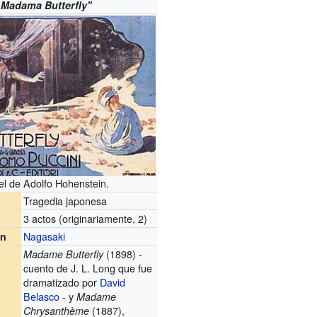
'
Madama Butterfly''
el de Adolfo Hohenstein.
Tragedia japonesa
3 actos (originariamente, 2)
Nagasaki
en
(1898) -
Madame Butterfly
cuento de J. L. Long que fue
dramatizado por
David
Belasco
- y
Madame
(1887),
Chrysanthème