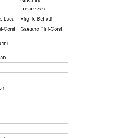
Giovanna
Lucacevska
e Luca
Virgilio Bellatti
i-Corsi
Gaetano Pini-Corsi
rini
man
pini