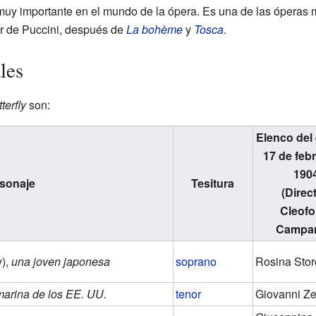
uy importante en el mundo de la ópera. Es una de las óperas 
ar de Puccini, después de
La bohème
y
Tosca
.
les
erfly
son:
Elenco del
17 de feb
190
sonaje
Tesitura
(Direc
Cleofo
Campan
y),
una joven japonesa
soprano
Rosina Stor
 marina de los EE. UU.
tenor
Giovanni Ze