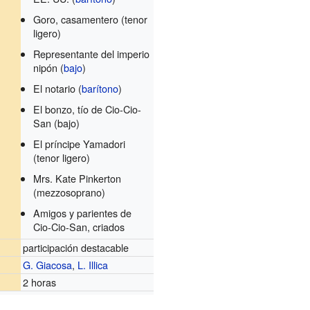
Goro, casamentero (tenor
ligero)
Representante del imperio
nipón (
bajo
)
El notario (
barítono
)
El bonzo, tío de Cio-Cio-
San (bajo)
El príncipe Yamadori
(tenor ligero)
Mrs. Kate Pinkerton
(mezzosoprano)
Amigos y parientes de
Cio-Cio-San, criados
participación destacable
G. Giacosa
,
L. Illica
2 horas