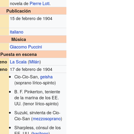
novela de
Pierre Loti
.
Publicación
15 de febrero de 1904
italiano
Música
Giacomo Puccini
Puesta en escena
La Scala
(
Milán
)
reno
17 de febrero de 1904
reno
Cio-Cio-San,
geisha
(soprano lírico-spinto)
B. F. Pinkerton, teniente
de la marina de los EE.
UU. (tenor lírico-spinto)
Suzuki, sirvienta de Cio-
Cio-San (
mezzosoprano
)
Sharpless, cónsul de los
EE. UU. (
barítono
)