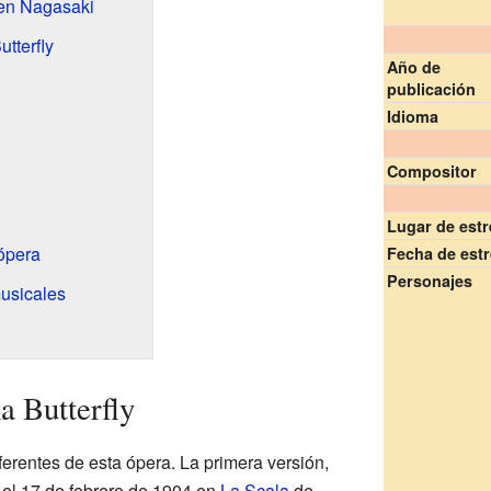
 en Nagasaki
utterfly
Año de
publicación
Idioma
Compositor
Lugar de est
 ópera
Fecha de est
Personajes
musicales
 Butterfly
ferentes de esta ópera. La primera versión,
 el 17 de febrero de 1904 en
La Scala
de