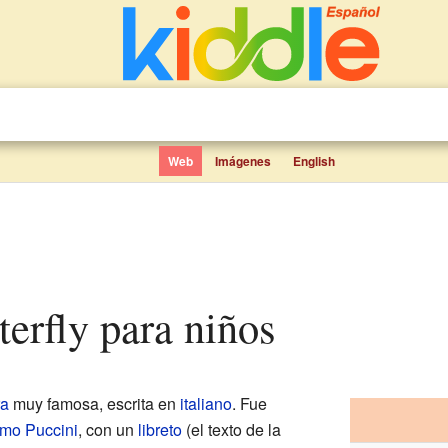
Web
Imágenes
English
terfly para niños
ra
muy famosa, escrita en
italiano
. Fue
mo Puccini
, con un
libreto
(el texto de la