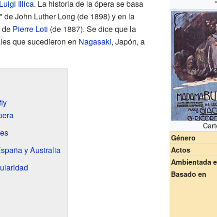
Luigi Illica
. La historia de la ópera se basa
'
" de John Luther Long (de 1898) y en la
de
Pierre Loti
(de 1887). Se dice que la
ales que sucedieron en
Nagasaki
, Japón, a
ly
pera
Cart
les
Género
spaña y Australia
Actos
Ambientada 
ularidad
Basado en