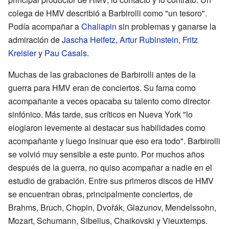
colega de HMV describió a Barbirolli como "un tesoro".
Podía acompañar a
Chaliapin
sin problemas y ganarse la
admiración de
Jascha Heifetz
,
Artur Rubinstein
,
Fritz
Kreisler
y
Pau Casals
.
Muchas de las grabaciones de Barbirolli antes de la
guerra para HMV eran de conciertos. Su fama como
acompañante a veces opacaba su talento como director
sinfónico. Más tarde, sus críticos en Nueva York "lo
elogiaron levemente al destacar sus habilidades como
acompañante y luego insinuar que eso era todo". Barbirolli
se volvió muy sensible a este punto. Por muchos años
después de la guerra, no quiso acompañar a nadie en el
estudio de grabación. Entre sus primeros discos de HMV
se encuentran obras, principalmente conciertos, de
Brahms, Bruch, Chopin, Dvořák, Glazunov, Mendelssohn,
Mozart, Schumann, Sibelius, Chaikovski y Vieuxtemps.