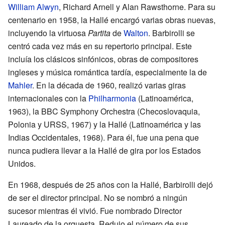
William Alwyn
, Richard Arnell y Alan Rawsthorne. Para su
centenario en 1958, la Hallé encargó varias obras nuevas,
incluyendo la virtuosa
Partita
de
Walton
. Barbirolli se
centró cada vez más en su repertorio principal. Este
incluía los clásicos sinfónicos, obras de compositores
ingleses y música romántica tardía, especialmente la de
Mahler
. En la década de 1960, realizó varias giras
internacionales con la
Philharmonia
(Latinoamérica,
1963), la BBC Symphony Orchestra (Checoslovaquia,
Polonia y URSS, 1967) y la Hallé (Latinoamérica y las
Indias Occidentales, 1968). Para él, fue una pena que
nunca pudiera llevar a la Hallé de gira por los Estados
Unidos.
En 1968, después de 25 años con la Hallé, Barbirolli dejó
de ser el director principal. No se nombró a ningún
sucesor mientras él vivió. Fue nombrado Director
Laureado de la orquesta. Redujo el número de sus