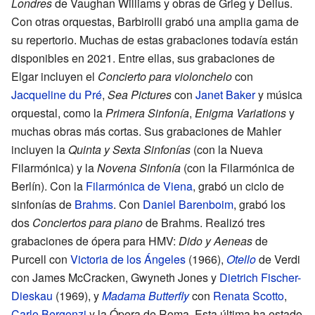
Londres
de Vaughan Williams y obras de Grieg y Delius.
Con otras orquestas, Barbirolli grabó una amplia gama de
su repertorio. Muchas de estas grabaciones todavía están
disponibles en 2021. Entre ellas, sus grabaciones de
Elgar incluyen el
Concierto para violonchelo
con
Jacqueline du Pré
,
Sea Pictures
con
Janet Baker
y música
orquestal, como la
Primera Sinfonía
,
Enigma Variations
y
muchas obras más cortas. Sus grabaciones de Mahler
incluyen la
Quinta y Sexta Sinfonías
(con la Nueva
Filarmónica) y la
Novena Sinfonía
(con la Filarmónica de
Berlín). Con la
Filarmónica de Viena
, grabó un ciclo de
sinfonías de
Brahms
. Con
Daniel Barenboim
, grabó los
dos
Conciertos para piano
de Brahms. Realizó tres
grabaciones de ópera para HMV:
Dido y Aeneas
de
Purcell con
Victoria de los Ángeles
(1966),
Otello
de Verdi
con James McCracken, Gwyneth Jones y
Dietrich Fischer-
Dieskau
(1969), y
Madama Butterfly
con
Renata Scotto
,
Carlo Bergonzi
y la Ópera de Roma. Esta última ha estado