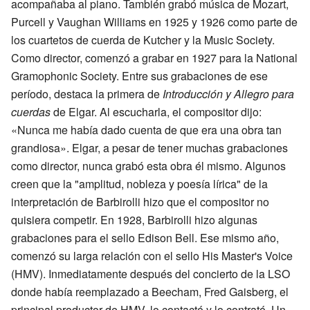
acompañaba al piano. También grabó música de Mozart,
Purcell y Vaughan Williams en 1925 y 1926 como parte de
los cuartetos de cuerda de Kutcher y la Music Society.
Como director, comenzó a grabar en 1927 para la National
Gramophonic Society. Entre sus grabaciones de ese
período, destaca la primera de
Introducción y Allegro para
cuerdas
de Elgar. Al escucharla, el compositor dijo:
«Nunca me había dado cuenta de que era una obra tan
grandiosa». Elgar, a pesar de tener muchas grabaciones
como director, nunca grabó esta obra él mismo. Algunos
creen que la "amplitud, nobleza y poesía lírica" de la
interpretación de Barbirolli hizo que el compositor no
quisiera competir. En 1928, Barbirolli hizo algunas
grabaciones para el sello Edison Bell. Ese mismo año,
comenzó su larga relación con el sello His Master's Voice
(HMV). Inmediatamente después del concierto de la LSO
donde había reemplazado a Beecham, Fred Gaisberg, el
principal productor de HMV, lo contactó y lo contrató. Un