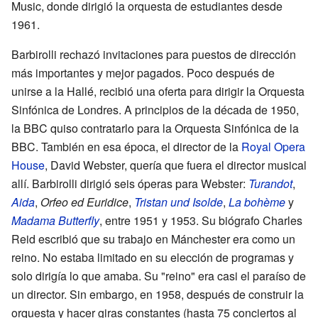
Music, donde dirigió la orquesta de estudiantes desde
1961.
Barbirolli rechazó invitaciones para puestos de dirección
más importantes y mejor pagados. Poco después de
unirse a la Hallé, recibió una oferta para dirigir la Orquesta
Sinfónica de Londres. A principios de la década de 1950,
la BBC quiso contratarlo para la Orquesta Sinfónica de la
BBC. También en esa época, el director de la
Royal Opera
House
, David Webster, quería que fuera el director musical
allí. Barbirolli dirigió seis óperas para Webster:
Turandot
,
Aida
,
Orfeo ed Euridice
,
Tristan und Isolde
,
La bohème
y
Madama Butterfly
, entre 1951 y 1953. Su biógrafo Charles
Reid escribió que su trabajo en Mánchester era como un
reino. No estaba limitado en su elección de programas y
solo dirigía lo que amaba. Su "reino" era casi el paraíso de
un director. Sin embargo, en 1958, después de construir la
orquesta y hacer giras constantes (hasta 75 conciertos al