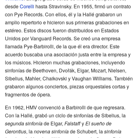
desde
Corelli
hasta Stravinsky. En 1955, firmó un contrato
con Pye Records. Con ellos, él y la Hallé grabaron un
amplio repertorio e hicieron sus primeras grabaciones en
estéreo. Estos discos fueron distribuidos en Estados
Unidos por Vanguard Records. Se creó una empresa
llamada Pye-Barbirolli, de la que él era director. Este
acuerdo buscaba una asociación justa entre la empresa y
los músicos. Hicieron muchas grabaciones, incluyendo
sinfonías de Beethoven, Dvořák, Elgar, Mozart, Nielsen,
Sibelius, Mahler, Chaikovski y Vaughan Williams. También
grabaron algunos conciertos, piezas orquestales cortas y
fragmentos de ópera.
En 1962, HMV convenció a Barbirolli de que regresara.
Con la Hallé, grabó un ciclo de sinfonías de Sibelius, la
segunda sinfonía
de Elgar,
Falstaff
y
El sueño de
Gerontius
, la
novena sinfonía
de Schubert, la
sinfonía