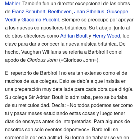
Mahler
. También fue un director excepcional de las obras
de
Franz Schubert
,
Beethoven
,
Jean Sibelius
,
Giuseppe
Verdi
y
Giacomo Puccini
. Siempre se preocupó por apoyar
a los nuevos compositores británicos. Su trabajo, junto al
de otros directores como
Adrian Boult
y
Henry Wood
, fue
clave para dar a conocer la nueva música británica. De
hecho, Vaughan Williams se refería a Barbirolli con el
apodo de
Glorious John
(«Glorioso John»).
El repertorio de Barbirolli no era tan extenso como el de
muchos de sus colegas. Esto se debía a que insistía en
una preparación muy detallada para cada obra que dirigía.
Su colega Sir Adrian Boult lo admiraba, pero se burlaba
de su meticulosidad. Decía: «No todos podemos ser como
tú y pasar meses estudiando estas cosas y luego tener
días de ensayos antes de interpretarlas. Para algunos de
nosotros son solo eventos deportivos». Barbirolli se
sorprendía por esa actitud. Su forma de trabajar se ve en