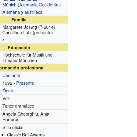
Múnich
(
Alemania Occidental
)
Alemana
y
austríaca
Familia
Margarete Joswig (?-2014)
Christiane Lutz (presente)
4
Educación
Hochschule für Musik und
Theater München
formación profesional
Cantante
1992 -
Presente
Ópera
Voz
Tenor dramático
Angela Gheorghiu, Anja
Harteros
Sitio oficial
Classic Brit Awards