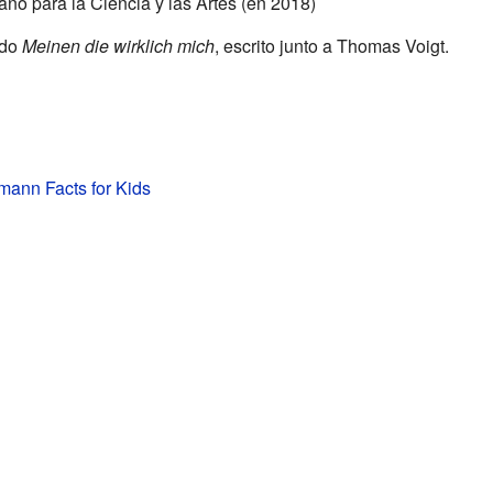
no para la Ciencia y las Artes (en 2018)
ado
Meinen die wirklich mich
, escrito junto a Thomas Voigt.
mann Facts for Kids