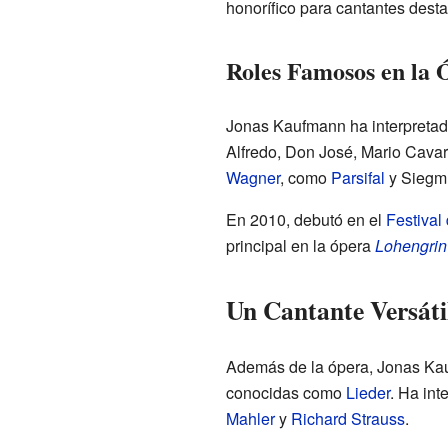
honorífico para cantantes dest
Roles Famosos en la 
Jonas Kaufmann ha interpretad
Alfredo, Don José, Mario Cava
Wagner
, como
Parsifal
y Siegmu
En 2010, debutó en el
Festival
principal en la ópera
Lohengrin
Un Cantante Versáti
Además de la ópera, Jonas Kauf
conocidas como
Lieder
. Ha in
Mahler
y
Richard Strauss
.