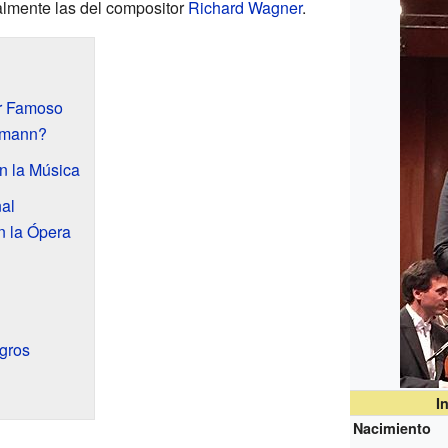
almente las del compositor
Richard Wagner
.
r Famoso
fmann?
n la Música
nal
 la Ópera
gros
I
Nacimiento