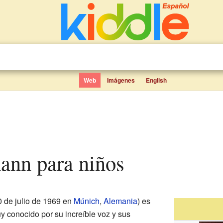
Web
Imágenes
English
ann para niños
0 de julio de 1969 en
Múnich
,
Alemania
) es
 conocido por su increíble voz y sus