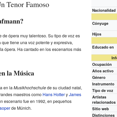
Un Tenor Famoso
Nacionalidad
aufmann?
Cónyuge
Hijos
 de ópera muy talentoso. Su tipo de voz es
ca que tiene una voz potente y expresiva,
Educado en
 la ópera. Ha cantado en los escenarios más
In
Ocupación
en la Música
Años activo
Género
Instrumento
a en la
Musikhochschule
de su ciudad natal,
Tipo de voz
 grandes maestros como
Hans Hotter
y
James
Artistas
 un escenario fue en 1992, en pequeños
relacionados
tsoper
de Múnich.
Sitio web
Distinciones