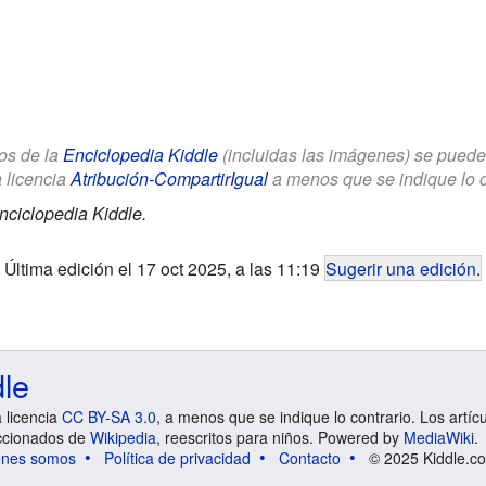
los de la
Enciclopedia Kiddle
(incluidas las imágenes) se puede u
a licencia
Atribución-CompartirIgual
a menos que se indique lo con
nciclopedia Kiddle.
Última edición el 17 oct 2025, a las 11:19
Sugerir una edición
.
dle
a licencia
CC BY-SA 3.0
, a menos que se indique lo contrario. Los artíc
ccionados de
Wikipedia
, reescritos para niños. Powered by
MediaWiki
.
énes somos
Política de privacidad
Contacto
© 2025 Kiddle.co