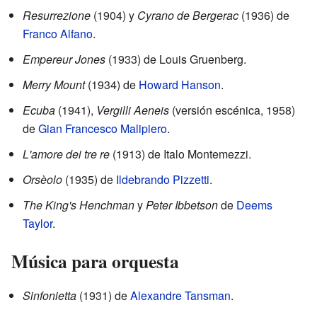
Resurrezione
(1904) y
Cyrano de Bergerac
(1936) de
Franco Alfano
.
Empereur Jones
(1933) de Louis Gruenberg.
Merry Mount
(1934) de
Howard Hanson
.
Ecuba
(1941),
Vergilli Aeneis
(versión escénica, 1958)
de
Gian Francesco Malipiero
.
L'amore dei tre re
(1913) de Italo Montemezzi.
Orsèolo
(1935) de
Ildebrando Pizzetti
.
The King's Henchman
y
Peter Ibbetson
de
Deems
Taylor
.
Música para orquesta
Sinfonietta
(1931) de
Alexandre Tansman
.