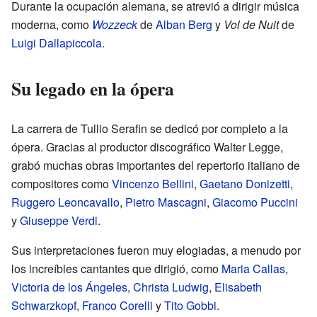
Durante la ocupación alemana, se atrevió a dirigir música
moderna, como
Wozzeck
de
Alban Berg
y
Vol de Nuit
de
Luigi Dallapiccola
.
Su legado en la ópera
La carrera de Tullio Serafin se dedicó por completo a la
ópera. Gracias al productor discográfico Walter Legge,
grabó muchas obras importantes del repertorio italiano de
compositores como
Vincenzo Bellini
,
Gaetano Donizetti
,
Ruggero Leoncavallo
,
Pietro Mascagni
,
Giacomo Puccini
y
Giuseppe Verdi
.
Sus interpretaciones fueron muy elogiadas, a menudo por
los increíbles cantantes que dirigió, como
Maria Callas
,
Victoria de los Ángeles
,
Christa Ludwig
,
Elisabeth
Schwarzkopf
,
Franco Corelli
y
Tito Gobbi
.