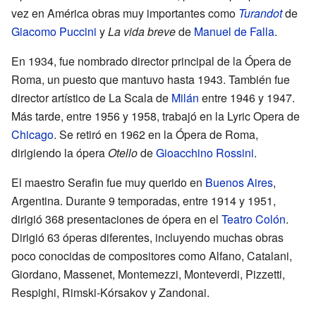
vez en América obras muy importantes como
Turandot
de
Giacomo Puccini
y
La vida breve
de
Manuel de Falla
.
En 1934, fue nombrado director principal de la Ópera de
Roma, un puesto que mantuvo hasta 1943. También fue
director artístico de La Scala de
Milán
entre 1946 y 1947.
Más tarde, entre 1956 y 1958, trabajó en la Lyric Opera de
Chicago
. Se retiró en 1962 en la Ópera de Roma,
dirigiendo la ópera
Otello
de
Gioacchino Rossini
.
El maestro Serafin fue muy querido en
Buenos Aires
,
Argentina. Durante 9 temporadas, entre 1914 y 1951,
dirigió 368 presentaciones de ópera en el
Teatro Colón
.
Dirigió 63 óperas diferentes, incluyendo muchas obras
poco conocidas de compositores como Alfano, Catalani,
Giordano, Massenet, Montemezzi, Monteverdi, Pizzetti,
Respighi, Rimski-Kórsakov y Zandonai.