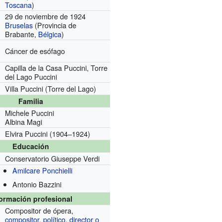
Toscana
)
29 de noviembre de 1924
Bruselas
(Provincia de
Brabante,
Bélgica
)
Cáncer de esófago
Capilla de la Casa Puccini, Torre
del Lago Puccini
Villa Puccini (Torre del Lago)
Familia
Michele Puccini
Albina Magi
Elvira Puccini (1904–1924)
Educación
Conservatorio Giuseppe Verdi
Amilcare Ponchielli
Antonio Bazzini
formación profesional
Compositor de ópera,
compositor
,
político
,
director o