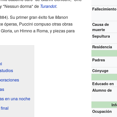
 y "Nessun dorma" de
Turandot
.
Fallecimiento
884). Su primer gran éxito fue
Manon
e óperas, Puccini compuso otras obras
Causa de
muerte
 Gloria, un Himno a Roma, y piezas para
Sepultura
Residencia
Padres
i
studios
Cónyuge
boraciones
Educado en
ras
Alumno de
rias en una noche
In
 final
Ocupación