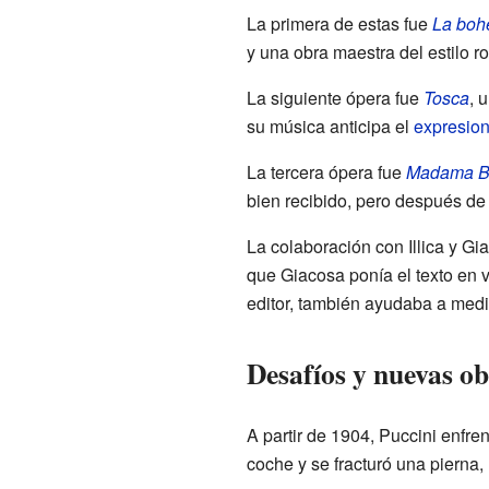
La primera de estas fue
La bo
y una obra maestra del estilo ro
La siguiente ópera fue
Tosca
, 
su música anticipa el
expresio
La tercera ópera fue
Madama Bu
bien recibido, pero después de 
La colaboración con Illica y Gia
que Giacosa ponía el texto en v
editor, también ayudaba a media
Desafíos y nuevas o
A partir de 1904, Puccini enfren
coche y se fracturó una pierna,