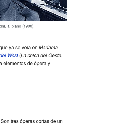
ni, al piano (1900).
 que ya se veía en
Madama
 del West
(
La chica del Oeste
,
a elementos de ópera y
. Son tres óperas cortas de un