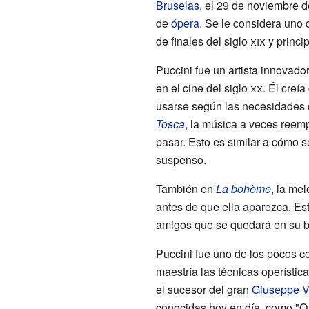
Bruselas
, el 29 de noviembre 
de
ópera
. Se le considera uno
de finales del siglo
xix
y princip
Puccini fue un artista innovado
en el cine del siglo
xx
. Él creí
usarse según las necesidades d
Tosca
, la música a veces reemp
pasar. Esto es similar a cómo s
suspenso.
También en
La bohème
, la me
antes de que ella aparezca. Es
amigos que se quedará en su bu
Puccini fue uno de los pocos 
maestría las técnicas operísti
el sucesor del gran
Giuseppe V
conocidas hoy en día, como "O