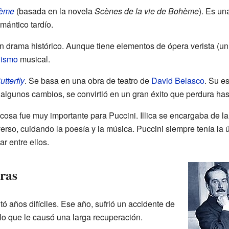
hème
(basada en la novela
Scènes de la vie de Bohème
). Es u
mántico tardío.
un drama histórico. Aunque tiene elementos de ópera verista (un 
nismo
musical.
tterfly
. Se basa en una obra de teatro de
David Belasco
. Su e
algunos cambios, se convirtió en un gran éxito que perdura has
cosa fue muy importante para Puccini. Illica se encargaba de la 
erso, cuidando la poesía y la música. Puccini siempre tenía la úl
r entre ellos.
bras
tó años difíciles. Ese año, sufrió un accidente de
 lo que le causó una larga recuperación.