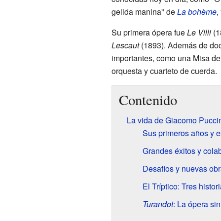
gelida manina" de
La bohème
,
Su primera ópera fue
Le Villi
(1
Lescaut
(1893). Además de doc
importantes, como una Misa de
orquesta y cuarteto de cuerda.
Contenido
La vida de Giacomo Puccin
Sus primeros años y e
Grandes éxitos y cola
Desafíos y nuevas ob
El Tríptico: Tres histo
Turandot
: La ópera sin