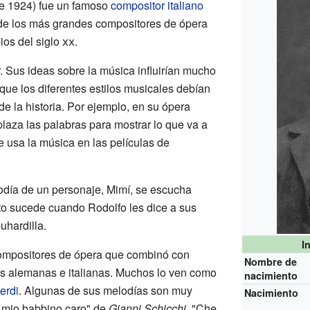
de 1924) fue un famoso
compositor italiano
 de los más grandes compositores de ópera
ios del siglo
xx
.
r. Sus ideas sobre la música influirían mucho
a que los diferentes estilos musicales debían
e la historia. Por ejemplo, en su ópera
laza las palabras para mostrar lo que va a
e usa la música en las películas de
lodía de un personaje, Mimí, se escucha
to sucede cuando Rodolfo les dice a sus
hardilla.
I
compositores de ópera que combinó con
Nombre de
cas alemanas e italianas. Muchos lo ven como
nacimiento
erdi
. Algunas de sus melodías son muy
Nacimiento
 mio babbino caro" de
Gianni Schicchi
, "Che