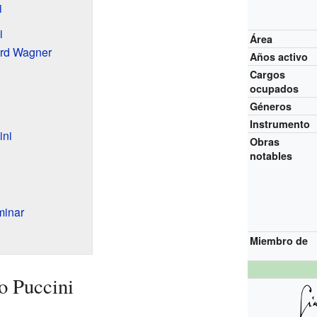
i
i
Área
ard Wagner
Años activo
Cargos
ocupados
Géneros
Instrumento
ini
Obras
notables
minar
Miembro de
o Puccini