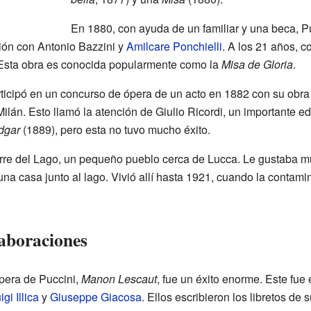
En 1880, con ayuda de un familiar y una beca, P
ción con Antonio Bazzini y
Amilcare Ponchielli
. A los 21 años, 
 Esta obra es conocida popularmente como la
Misa de Gloria
.
rticipó en un concurso de ópera de un acto en 1882 con su obr
lán. Esto llamó la atención de Giulio Ricordi, un importante edi
dgar
(1889), pero esta no tuvo mucho éxito.
re del Lago, un pequeño pueblo cerca de Lucca. Le gustaba mu
na casa junto al lago. Vivió allí hasta 1921, cuando la contamin
laboraciones
ópera de Puccini,
Manon Lescaut
, fue un éxito enorme. Este fue
igi Illica
y
Giuseppe Giacosa
. Ellos escribieron los libretos de