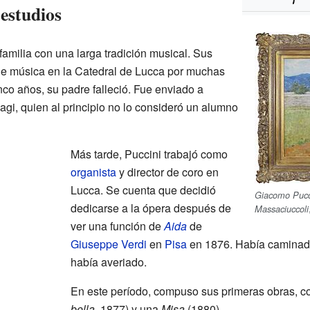
estudios
amilia con una larga tradición musical. Sus
e música en la Catedral de Lucca por muchas
co años, su padre falleció. Fue enviado a
Magi, quien al principio no lo consideró un alumno
Más tarde, Puccini trabajó como
organista
y director de coro en
Lucca. Se cuenta que decidió
Giacomo Pucci
dedicarse a la ópera después de
Massaciuccoli
ver una función de
Aida
de
Giuseppe Verdi
en
Pisa
en 1876. Había caminado 
había averiado.
En este período, compuso sus primeras obras, 
bella
, 1877) y una
Misa
(1880).