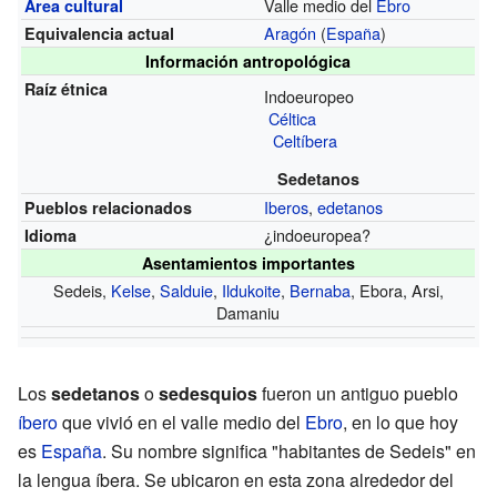
Valle medio del
Ebro
Área cultural
Aragón
(
España
)
Equivalencia actual
Información antropológica
Raíz étnica
Indoeuropeo
Céltica
Celtíbera
Sedetanos
Iberos
,
edetanos
Pueblos relacionados
¿indoeuropea?
Idioma
Asentamientos importantes
Sedeis,
Kelse
,
Salduie
,
Ildukoite
,
Bernaba
, Ebora, Arsi,
Damaniu
Los
sedetanos
o
sedesquios
fueron un antiguo pueblo
íbero
que vivió en el valle medio del
Ebro
, en lo que hoy
es
España
. Su nombre significa "habitantes de Sedeis" en
la lengua íbera. Se ubicaron en esta zona alrededor del