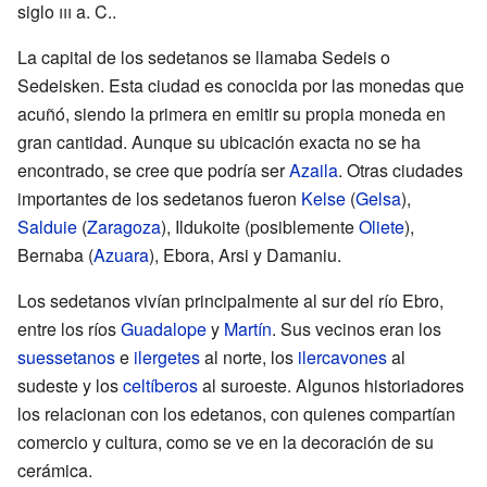
siglo
iii
a. C..
La capital de los sedetanos se llamaba Sedeis o
Sedeisken. Esta ciudad es conocida por las monedas que
acuñó, siendo la primera en emitir su propia moneda en
gran cantidad. Aunque su ubicación exacta no se ha
encontrado, se cree que podría ser
Azaila
. Otras ciudades
importantes de los sedetanos fueron
Kelse
(
Gelsa
),
Salduie
(
Zaragoza
), Ildukoite (posiblemente
Oliete
),
Bernaba (
Azuara
), Ebora, Arsi y Damaniu.
Los sedetanos vivían principalmente al sur del río Ebro,
entre los ríos
Guadalope
y
Martín
. Sus vecinos eran los
suessetanos
e
ilergetes
al norte, los
ilercavones
al
sudeste y los
celtíberos
al suroeste. Algunos historiadores
los relacionan con los edetanos, con quienes compartían
comercio y cultura, como se ve en la decoración de su
cerámica.