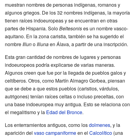
muestran nombres de personas indígenas, romanos y
algunos griegos. De los 32 nombres indígenas, la mayoría
tienen raíces indoeuropeas y se encuentran en otras
partes de Hispania. Solo
Beltesonis
es un nombre vasco-
aquitano. En la zona caristia, también se ha sugerido el
nombre
Illun
o
Illuna
en Álava, a partir de una inscripción.
Esta gran cantidad de nombres de lugares y personas
indoeuropeos podría explicarse de varias maneras.
Algunos creen que fue por la llegada de pueblos galos y
celtíberos. Otros, como Martín Almagro Gorbea, piensan
que se debe a que estos pueblos (caristios, várdulos,
autrigones) tenían raíces celtas o incluso preceltas, con
una base indoeuropea muy antigua. Esto se relaciona con
el megalitismo y la
Edad del Bronce
.
Los enterramientos antiguos, como los
dolmenes
, y la
aparición del
vaso campaniforme
en el
Calcolítico
(una