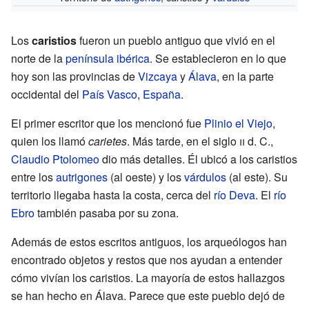
Los
caristios
fueron un pueblo antiguo que vivió en el
norte de la
península ibérica
. Se establecieron en lo que
hoy son las provincias de
Vizcaya
y
Álava
, en la parte
occidental del
País Vasco
,
España
.
El primer escritor que los mencionó fue
Plinio el Viejo
,
quien los llamó
carietes
. Más tarde, en el siglo
ii
d. C.,
Claudio Ptolomeo
dio más detalles. Él ubicó a los caristios
entre los
autrigones
(al oeste) y los
várdulos
(al este). Su
territorio llegaba hasta la costa, cerca del
río Deva
. El
río
Ebro
también pasaba por su zona.
Además de estos escritos antiguos, los arqueólogos han
encontrado objetos y restos que nos ayudan a entender
cómo vivían los caristios. La mayoría de estos hallazgos
se han hecho en Álava. Parece que este pueblo dejó de