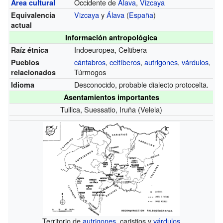
Occidente de
Álava
,
Vizcaya
Área cultural
Vizcaya
y
Álava
(
España
)
Equivalencia
actual
Información antropológica
Indoeuropea, Celtibera
Raíz étnica
cántabros
,
celtíberos
,
autrigones
,
várdulos
,
Pueblos
Túrmogos
relacionados
Desconocido, probable dialecto protocelta.
Idioma
Asentamientos importantes
Tullica, Suessatio, Iruña (Veleia)
Territorio de
autrigones
, caristios y
várdulos