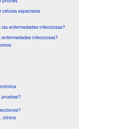
 priones
 células especiales
n las enfermedades infecciosas?
s enfermedades infecciosas?
nismos
enómica
 pruebas?
fecciones?
. clínica