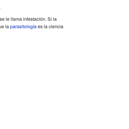
.
 se le llama infestación. Si la
ue la
parasitología
es la ciencia