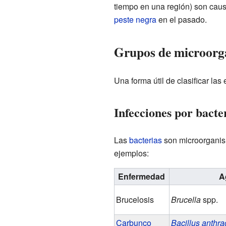
tiempo en una región) son cau
peste negra
en el pasado.
Grupos de microorg
Una forma útil de clasificar la
Infecciones por bacte
Las
bacterias
son microorganis
ejemplos:
Enfermedad
A
Brucelosis
Brucella
spp.
Carbunco
Bacillus anthra