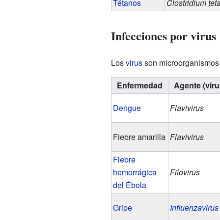
Tétanos
Clostridium tet
Infecciones por virus
Los
virus
son microorganismos 
Enfermedad
Agente (viru
Dengue
Flavivirus
Fiebre amarilla
Flavivirus
Fiebre
hemorrágica
Filovirus
del Ébola
Gripe
Influenzavirus