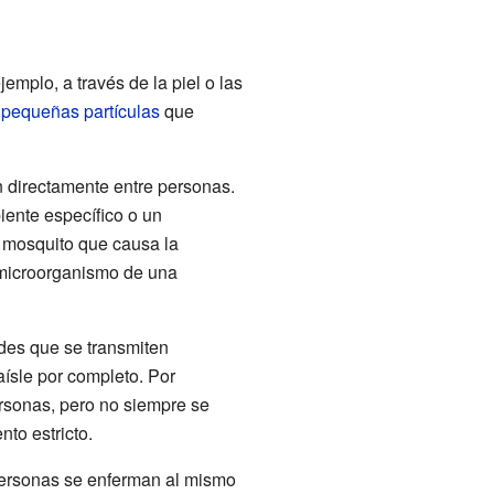
mplo, a través de la piel o las
n
pequeñas partículas
que
 directamente entre personas.
ente específico o un
l mosquito que causa la
l microorganismo de una
des que se transmiten
aísle por completo. Por
rsonas, pero no siempre se
to estricto.
rsonas se enferman al mismo