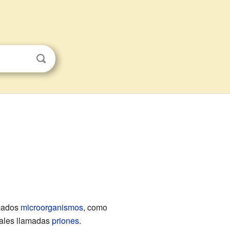
amados
microorganismos
, como
iales llamadas
priones
.