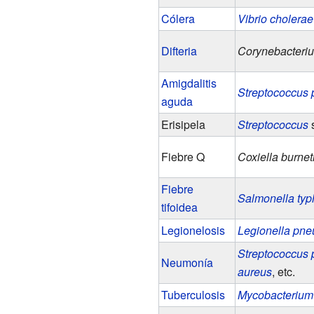
Cólera
Vibrio cholerae
Difteria
Corynebacteriu
Amigdalitis
Streptococcus
aguda
Erisipela
Streptococcus
Fiebre Q
Coxiella burneti
Fiebre
Salmonella typ
tifoidea
Legionelosis
Legionella pn
Streptococcus
Neumonía
aureus
, etc.
Tuberculosis
Mycobacterium 