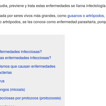
dia, previene y trata estas enfermedades se llama infectología
ada por seres vivos más grandes, como
gusanos
o
artrópodos
,
o artrópodos, se les conoce como enfermedad parasitaria, porq
nfermedades infecciosas?
las enfermedades infecciosas?
nismos que causan enfermedades
acterias
rus
ongos (micosis)
cciosas por protozoos (protozoosis)