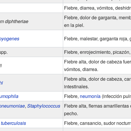
Fiebre, diarrea, vómitos, deshidr
Fiebre, dolor de garganta, memb
m diphtheriae
en la piel.
 pyogenes
Fiebre, malestar, garganta roja, 
spp.
Fiebre, enrojecimiento, picazón, 
Fiebre alta, dolor de cabeza fuer
i
vómitos, diarrea.
Fiebre alta, dolor de cabeza, ca
hi
intestinales.
eumophila
Fiebre,
neumonía
(infección pul
 pneumoniae
,
Staphylococcus
Fiebre alta, flemas amarillentas 
pecho.
tuberculosis
Fiebre, cansancio, sudor noctur