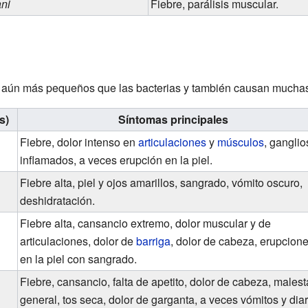
ani
Fiebre, parálisis muscular.
aún más pequeños que las bacterias y también causan mucha
s)
Síntomas principales
Fiebre, dolor intenso en
articulaciones
y
músculos
, ganglio
inflamados, a veces erupción en la piel.
Fiebre alta, piel y ojos amarillos, sangrado, vómito oscuro,
deshidratación.
Fiebre alta, cansancio extremo, dolor muscular y de
articulaciones, dolor de
barriga
, dolor de cabeza, erupcion
en la piel con sangrado.
Fiebre, cansancio, falta de apetito, dolor de cabeza, malest
general, tos seca, dolor de garganta, a veces vómitos y diar