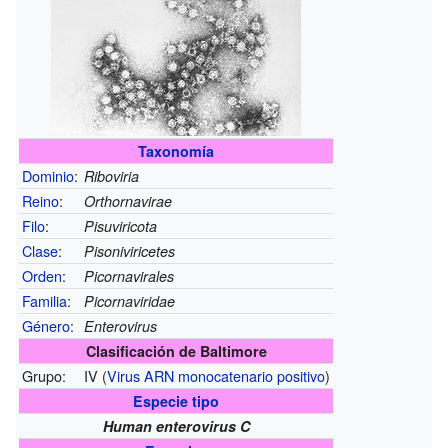
Taxonomía
Dominio
:
Riboviria
Reino
:
Orthornavirae
Filo
:
Pisuviricota
Clase
:
Pisoniviricetes
Orden
:
Picornavirales
Familia
:
Picornaviridae
Género
:
Enterovirus
Clasificación de Baltimore
Grupo:
IV (
Virus ARN monocatenario positivo
)
Especie tipo
Human enterovirus C