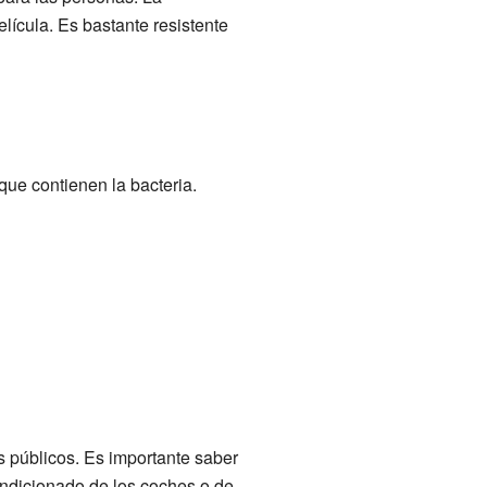
ícula. Es bastante resistente
ue contienen la bacteria.
 públicos. Es importante saber
ondicionado de los coches o de