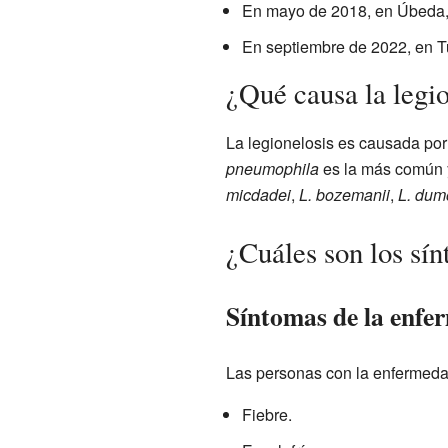
En mayo de 2018, en Úbeda, 
En septiembre de 2022, en Tu
¿Qué causa la legio
La legionelosis es causada por 
pneumophila
es la más común 
micdadei
,
L. bozemanii
,
L. dumo
¿Cuáles son los sín
Síntomas de la enfe
Las personas con la enfermedad
Fiebre.