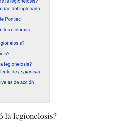
e la legionelosis?
edad del legionario
de Pontiac
e los síntomas
egionelosis?
osis?
a legionelosis?
miento de
Legionella
iveles de acción
 la legionelosis?