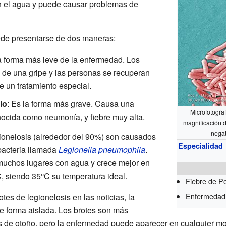
en el agua y puede causar problemas de
de presentarse de dos maneras:
a forma más leve de la enfermedad. Los
 de una gripe y las personas se recuperan
 un tratamiento especial.
io
: Es la forma más grave. Causa una
Microfotograf
nocida como neumonía, y fiebre muy alta.
magnificación 
nega
ionelosis (alrededor del 90%) son causados
Especialidad
bacteria llamada
Legionella pneumophila
.
 muchos lugares con agua y crece mejor en
, siendo 35°C su temperatura ideal.
Fiebre de Po
Enfermedad 
es de legionelosis en las noticias, la
e forma aislada. Los brotes son más
s de otoño, pero la enfermedad puede aparecer en cualquier m