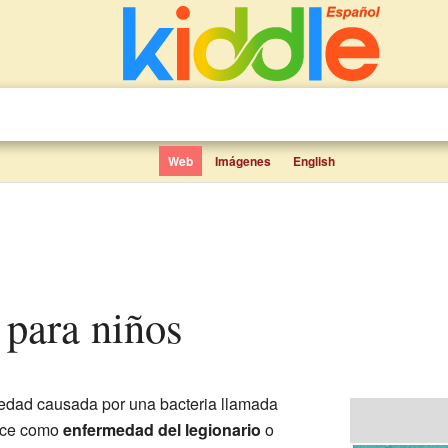
Web
Imágenes
English
s para niños
dad causada por una bacteria llamada
noce como
enfermedad del legionario
o