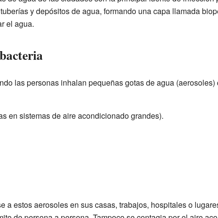
tuberías y depósitos de agua, formando una capa llamada biopel
ar el agua.
bacteria
do las personas inhalan pequeñas gotas de agua (aerosoles) q
as en sistemas de aire acondicionado grandes).
a estos aerosoles en sus casas, trabajos, hospitales o lugares
smite de persona a persona. Tampoco se contagia por el aire ac