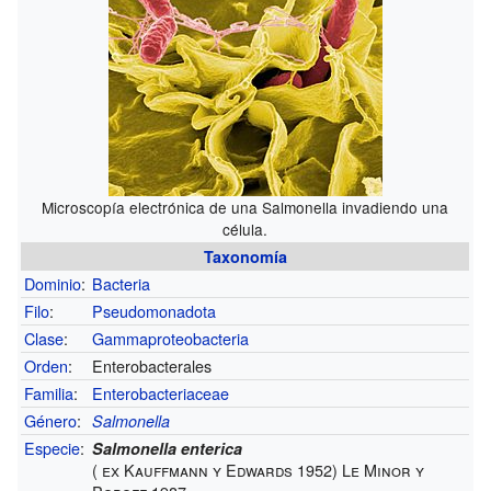
Microscopía electrónica de una Salmonella invadiendo una
célula.
Taxonomía
Dominio
:
Bacteria
Filo
:
Pseudomonadota
Clase
:
Gammaproteobacteria
Orden
:
Enterobacterales
Familia
:
Enterobacteriaceae
Género
:
Salmonella
Especie
:
Salmonella enterica
( ex Kauffmann y Edwards 1952) Le Minor y