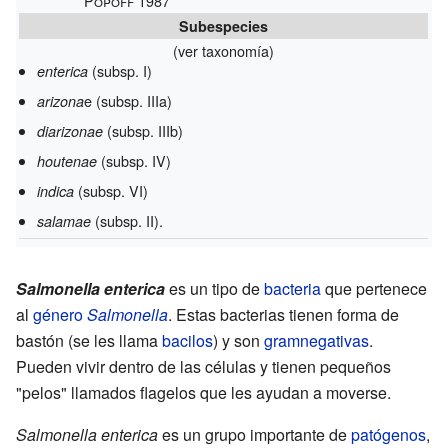
Popoff 1987
Subespecies
(ver taxonomía)
(subsp. I)
enterica
e (subsp. IIIa)
arizona
(subsp. IIIb)
diarizonae
(subsp. IV)
houtenae
(subsp. VI)
indica
(subsp. II).
salamae
Salmonella enterica
es un tipo de
bacteria
que pertenece
al
género
Salmonella
. Estas bacterias tienen forma de
bastón (se les llama
bacilos
) y son
gramnegativas
.
Pueden vivir dentro de las células y tienen pequeños
"pelos" llamados flagelos que les ayudan a moverse.
Salmonella enterica
es un grupo importante de
patógenos
,