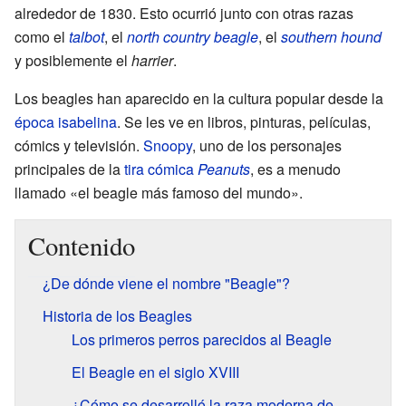
alrededor de 1830. Esto ocurrió junto con otras razas
como el
talbot
, el
north country beagle
, el
southern hound
y posiblemente el
harrier
.
Los beagles han aparecido en la cultura popular desde la
época isabelina
. Se les ve en libros, pinturas, películas,
cómics y televisión.
Snoopy
, uno de los personajes
principales de la
tira cómica
Peanuts
, es a menudo
llamado «el beagle más famoso del mundo».
Contenido
¿De dónde viene el nombre "Beagle"?
Historia de los Beagles
Los primeros perros parecidos al Beagle
El Beagle en el siglo XVIII
¿Cómo se desarrolló la raza moderna de