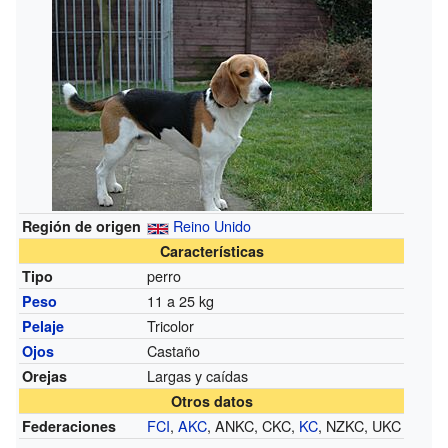
Reino Unido
Región de origen
Características
perro
Tipo
11 a 25 kg
Peso
Tricolor
Pelaje
Castaño
Ojos
Largas y caídas
Orejas
Otros datos
FCI
,
AKC
, ANKC, CKC,
KC
, NZKC, UKC
Federaciones