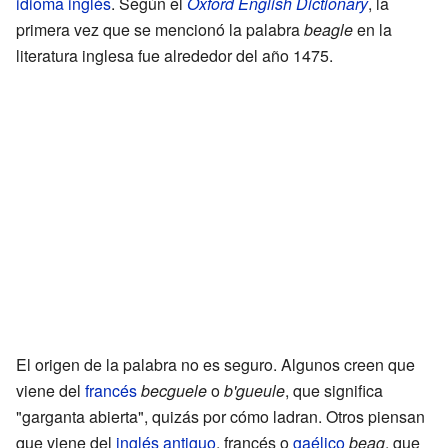
idioma inglés
. Según el
Oxford English Dictionary
, la
primera vez que se mencionó la palabra
beagle
en la
literatura inglesa fue alrededor del año 1475.
El origen de la palabra no es seguro. Algunos creen que
viene del
francés
becguele
o
b'gueule
, que significa
"garganta abierta", quizás por cómo ladran. Otros piensan
que viene del
inglés antiguo
, francés o
gaélico
beag
, que